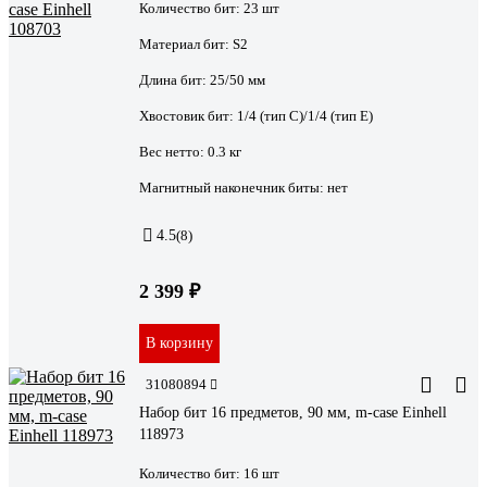
Количество бит:
23 шт
Материал бит:
S2
Длина бит:
25/50 мм
Хвостовик бит:
1/4 (тип С)/1/4 (тип Е)
Вес нетто:
0.3 кг
Магнитный наконечник биты:
нет
4.5
(8)
2 399 ₽
В корзину
31080894
Набор бит 16 предметов, 90 мм, m-case Einhell
118973
Количество бит:
16 шт