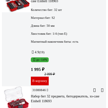
case Einhell 118903
Количество бит:
32 шт
Материал бит:
S2
Длина бит:
50 мм
Хвостовик бит:
1/4 (тип Е)
Магнитный наконечник биты:
есть
4.9
(19)
до -14%
1 995 ₽
2 099 ₽
В корзину
31080846
Набор бит 32 предмета, битодержатель, xs-case
Einhell 118693