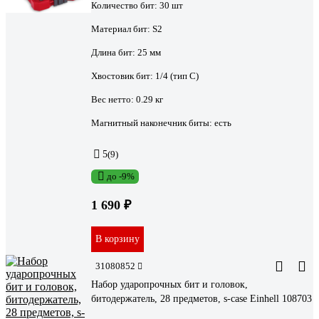
Количество бит:
30 шт
Материал бит:
S2
Длина бит:
25 мм
Хвостовик бит:
1/4 (тип С)
Вес нетто:
0.29 кг
Магнитный наконечник биты:
есть
5
(9)
до -9%
1 690 ₽
В корзину
31080852
Набор ударопрочных бит и головок,
битодержатель, 28 предметов, s-case Einhell 108703