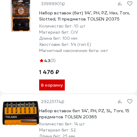
33999901
Набор вставок (бит) 1/4", PH, PZ, Hex, Torx,
Slotted, 11 предметов TOLSEN 20375
Количество бит:
10 шт
Материал бит:
CrV
Длина бит:
100 мм
Хвостовик бит:
1/4 (тип Е)
Магнитный наконечник биты:
нет
4.3
(3)
1 476 ₽
В корзину
29225174
Набор вставок бит 1/4", PH, PZ, SL, Torx, 15
предметов TOLSEN 20365
Количество бит:
14 шт
Материал бит:
S2
Длина бит:
25 мм