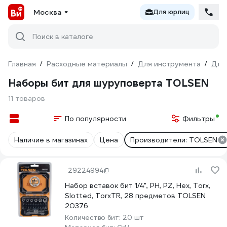
Москва
Для юрлиц
Поиск в каталоге
Главная
/
Расходные материалы
/
Для инструмента
/
Для
Наборы бит для шуруповерта TOLSEN
11 товаров
По популярности
Фильтры
Наличие в магазинах
Цена
Производители: TOLSEN
29224994
Набор вставок бит 1/4", PH, PZ, Hex, Torx,
Slotted, TorxTR, 28 предметов TOLSEN
20376
Количество бит:
20 шт