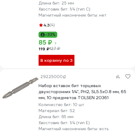
Длина бит:
25 мм
Хвостовик бит:
1/4 (тип С)
Магнитный наконечник биты:
нет
4.3
(4)
-33%
85 ₽
119 ₽
127 ₽
В корзину по 3
29225000
Набор вставок бит торцевых
двухсторонних 1/4", PH2, SL5.5x0.8 мм, 65
мм, 10 предметов TOLSEN 20361
Количество бит:
10 шт
Материал бит:
S2
Длина бит:
65 мм
Хвостовик бит:
1/4 (тип Е)
Магнитный наконечник биты:
есть