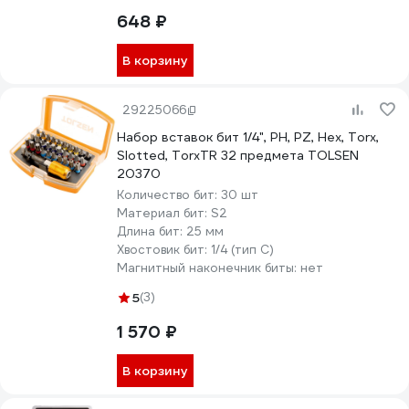
648 ₽
В корзину
29225066
Набор вставок бит 1/4", PH, PZ, Hex, Torx,
Slotted, TorxTR 32 предмета TOLSEN
20370
Количество бит:
30 шт
Материал бит:
S2
Длина бит:
25 мм
Хвостовик бит:
1/4 (тип С)
Магнитный наконечник биты:
нет
5
(3)
1 570 ₽
В корзину