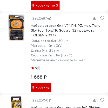
В корзину по 3
29224874
Набор вставок бит 1/4", PH, PZ, Hex, Torx,
Slotted, TorxTR, Square, 32 предмета
TOLSEN 20377
Количество бит:
30 шт
Материал бит:
CrV
Длина бит:
25 мм
Хвостовик бит:
1/4 (тип С)
Магнитный наконечник биты:
нет
5
(1)
1 668 ₽
В корзину
29225150
Набор вставок бит торцевых 1/4", Phillips,