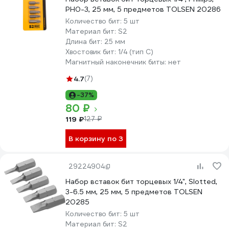
PH0-3, 25 мм, 5 предметов TOLSEN 20286
Количество бит:
5 шт
Материал бит:
S2
Длина бит:
25 мм
Хвостовик бит:
1/4 (тип С)
Магнитный наконечник биты:
нет
4.7
(7)
-37%
80 ₽
119 ₽
127 ₽
В корзину по 3
29224904
Набор вставок бит торцевых 1/4", Slotted,
3-6.5 мм, 25 мм, 5 предметов TOLSEN
20285
Количество бит:
5 шт
Материал бит:
S2