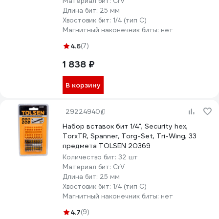
Материал бит:
CrV
Длина бит:
25 мм
Хвостовик бит:
1/4 (тип С)
Магнитный наконечник биты:
нет
4.6
(7)
1 838 ₽
В корзину
29224940
Набор вставок бит 1/4", Security hex,
TorxTR, Spanner, Torg-Set, Tri-Wing, 33
предмета TOLSEN 20369
Количество бит:
32 шт
Материал бит:
CrV
Длина бит:
25 мм
Хвостовик бит:
1/4 (тип С)
Магнитный наконечник биты:
нет
4.7
(9)