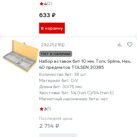
4
(2)
633 ₽
В корзину
29225216
Нет в наличии
Набор вставок бит 10 мм, Torx, Spline, Hex,
40 предметов TOLSEN 20385
Количество бит:
38 шт
Материал бит:
CrV
Длина бит:
30/75 мм
Хвостовик бит:
1/4 (тип С)/1/4 (тип Е)
Магнитный наконечник биты:
нет
3
(1)
Последняя цена
2 714 ₽