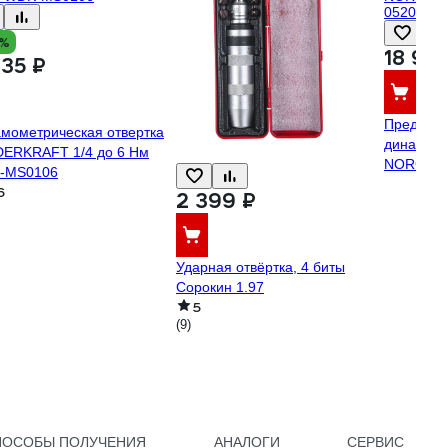
0%
18 96
335 ₽
Предель
мометрическая отвертка
динамоме
ERKRAFT 1/4 до 6 Нм
NORGAU 
-MS0106
05209900
6
2 399 ₽
Ударная отвёртка, 4 биты
Сорокин 1.97
5
(9)
ПОСОБЫ ПОЛУЧЕНИЯ
АНАЛОГИ
СЕРВИС