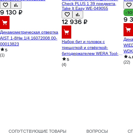
9 130 ₽
-1
9 
12 936 ₽
Динамометрическая отвертка
AIST 1-8Нм 1/4 16072008 00-
Дина
Набор бит и головок с
00013823
WIED
трещоткой и отвёрткой-
5
WDK
битодержателем WERA Tool-
(1)
4.
5
Check PLUS 1 39 предмета,
(22)
(4)
Take It Easy WE-049055
СОПУТСТВУЮЩИЕ ТОВАРЫ
ВОПРОСЫ
С