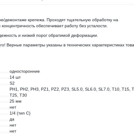
же/демонтаже крепежа. Проходят тщательную обработку на
концентричность обеспечивает работу без усталости.
адежность и низкий порог обратимой деформации.
го! Верные параметры указаны в технических характеристиках това
односторонние
14 шт
S2
PH1, PH2, PH3, PZ1, PZ2, PZ3, SL5.0, SL6.0, SL7.0, T10, T15, 
T25, T30
25 мм
нет
1/4 (тип С)
да
нет
нет