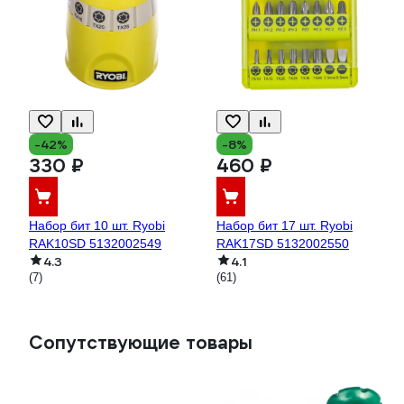
-42%
-8%
330 ₽
460 ₽
Набор бит 10 шт. Ryobi
Набор бит 17 шт. Ryobi
RAK10SD 5132002549
RAK17SD 5132002550
4.3
4.1
(7)
(61)
Сопутствующие товары