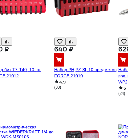
0 ₽
640 ₽
629 ₽
р бит Т7-Т40, 10 шт.
Набор PH,PZ,Sl, 10 предметов
Набор бит
CE 21012
FORCE 21010
вращаю
4.9
WP22106
(30)
5
(24)