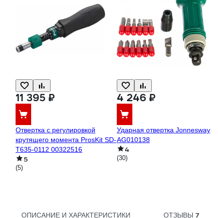
11 395 ₽
4 246 ₽
Отвертка с регулировкой
Ударная отвертка Jonnesway
крутящего момента ProsKit SD-
AG010138
4
T635-0112 00322516
(30)
5
(5)
7
ОПИСАНИЕ И ХАРАКТЕРИСТИКИ
ОТЗЫВЫ