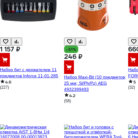
1 157 ₽
66
-51%
246 ₽
Набор бит с держателем 11
Набо
предметов Inforce 11-01-285
FOR
Набор Maxi-Bit (10 предметов;
4.6
5
25 мм; Sl/Ph/Pz) AEG
(227)
(32)
4932399493
4.2
(58)