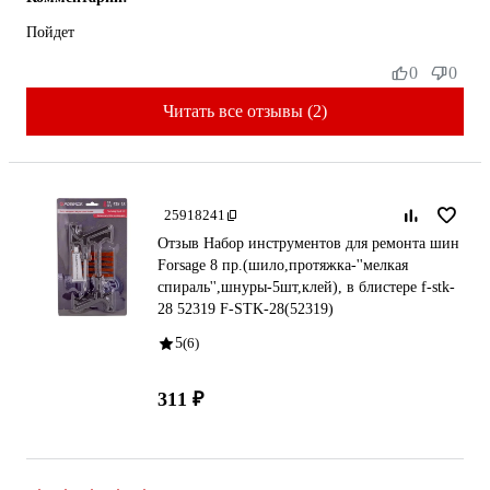
Пойдет
0
0
Читать все отзывы (2)
25918241
Отзыв Набор инструментов для ремонта шин
Forsage 8 пр.(шило,протяжка-''мелкая
спираль'',шнуры-5шт,клей), в блистере f-stk-
28 52319 F-STK-28(52319)
5
(6)
311 ₽