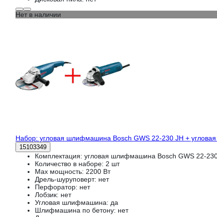
Нет в наличии
Набор: угловая шлифмашина Bosch GWS 22-230 JH + углова
15103349
Комплектация:
угловая шлифмашина Bosch GWS 22-230
Количество в наборе:
2 шт
Max мощность:
2200 Вт
Дрель-шуруповерт:
нет
Перфоратор:
нет
Лобзик:
нет
Угловая шлифмашина:
да
Шлифмашина по бетону:
нет