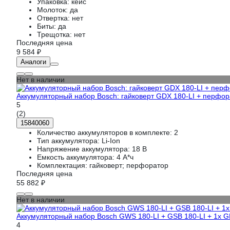
Упаковка:
кейс
Молоток:
да
Отвертка:
нет
Биты:
да
Трещотка:
нет
Последняя цена
9 584 ₽
Аналоги
Нет в наличии
Аккумуляторный набор Bosch: гайковерт GDX 180-LI + перфор
5
(2)
15840060
Количество аккумуляторов в комплекте:
2
Тип аккумулятора:
Li-Ion
Напряжение аккумулятора:
18 В
Емкость аккумулятора:
4 А*ч
Комплектация:
гайковерт; перфоратор
Последняя цена
55 882 ₽
Нет в наличии
Аккумуляторный набор Bosch GWS 180-LI + GSB 180-LI + 1x G
4