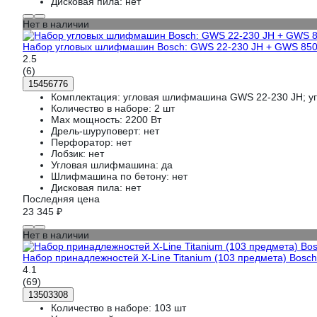
Дисковая пила:
нет
Нет в наличии
Набор угловых шлифмашин Bosch: GWS 22-230 JH + GWS 850
2.5
(6)
15456776
Комплектация:
угловая шлифмашина GWS 22-230 JH; 
Количество в наборе:
2 шт
Max мощность:
2200 Вт
Дрель-шуруповерт:
нет
Перфоратор:
нет
Лобзик:
нет
Угловая шлифмашина:
да
Шлифмашина по бетону:
нет
Дисковая пила:
нет
Последняя цена
23 345 ₽
Нет в наличии
Набор принадлежностей X-Line Titanium (103 предмета) Bosch
4.1
(69)
13503308
Количество в наборе:
103 шт