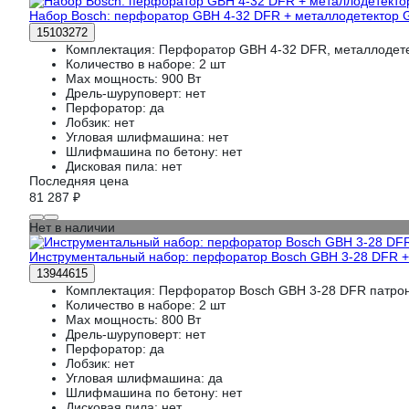
Набор Bosch: перфоратор GBH 4-32 DFR + металлодетектор
15103272
Комплектация:
Перфоратор GBH 4-32 DFR, металлодет
Количество в наборе:
2 шт
Max мощность:
900 Вт
Дрель-шуруповерт:
нет
Перфоратор:
да
Лобзик:
нет
Угловая шлифмашина:
нет
Шлифмашина по бетону:
нет
Дисковая пила:
нет
Последняя цена
81 287 ₽
Нет в наличии
Инструментальный набор: перфоратор Bosch GBH 3-28 DFR 
13944615
Комплектация:
Перфоратор Bosch GBH 3-28 DFR патрон
Количество в наборе:
2 шт
Max мощность:
800 Вт
Дрель-шуруповерт:
нет
Перфоратор:
да
Лобзик:
нет
Угловая шлифмашина:
да
Шлифмашина по бетону:
нет
Дисковая пила:
нет