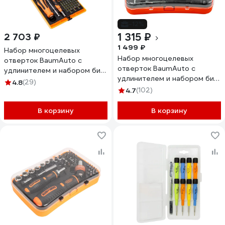
-12%
1 315 ₽
2 703 ₽
1 499 ₽
Набор многоцелевых
Набор многоцелевых
отверток BaumAuto с
отверток BaumAuto с
удлинителем и набором бит
удлинителем и набором бит
для точных работ t, th, h, sl,
4.8
(29)
для точных работ t, th, h, sl,
ph, pz, спец. биты, в
4.7
(102)
ph, pz, спец. биты, в
футляре, 72 предмета BM-
футляре, 57 предметов BM-
30311172(18455)
В корзину
В корзину
30311157(18454)