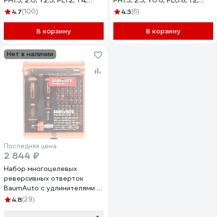
PH1.5, 2.0, Y2.5, PL1.2, T4,
PH1.5, 2.5, Y0.6, PL0.8, 1.2,
T5.5, 8 предметов в
HEX2.5 с держателем бит
4.7
(100)
4.3
(6)
пластиковом футляре BM-
(8пр.)в пластиковом
303138(15705)
футляре BM-303158(15722)
В корзину
В корзину
Нет в наличии
Последняя цена
2 844 ₽
Набор многоцелевых
реверсивных отверток
BaumAuto с удлинителями и
набором бит для точных
4.8
(29)
работ t, th, h, sl, ph, pz, спец.