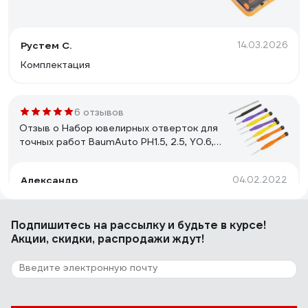
Рустем С.
14.03.2026
Комплектация
6 отзывов
Отзыв о Набор ювелирных отверток для
точных работ BaumAuto PH1.5, 2.5, Y0.6,
PL0.8, 1.2, HEX2.5 с держателем бит (8пр.)в
пластиковом футляре BM-303158(15722)
Александр
04.02.2022
своих 300р. стоят. биты вроде сносные
Подпишитесь
на рассылку
и будьте в курсе!
Акции, скидки, распродажи ждут!
102 отзыва
Отзыв о BaumAuto BM-30311157(18454)