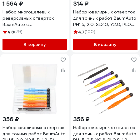
1 564 ₽
314 ₽
Набор многоцелевых
Набор ювелирных отверток
реверсивных отверток
для точных работ BaumAuto
BaumAuto с
PH1.5, 2.0, SL2.0, Y2.0, PL0.8,
битодержателями и
1.2, T2, T5, 9 предметов в
4.8
(29)
4.7
(100)
набором бит для точных
пластиковом футляре BM-
работ t, th, h, sl, ph, pz, спец.
3031319(15704)
В корзину
В корзину
биты, hex 5-13 мм, в футляре,
43 предмета BM-
30311643(18458)
356 ₽
356 ₽
Набор ювелирных отверток
Набор ювелирных отверток
для точных работ BaumAuto
для точных работ BaumAuto