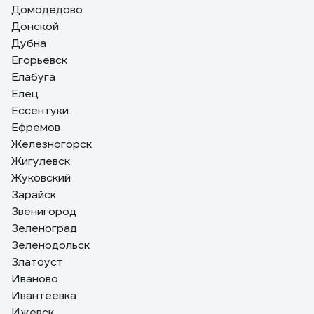
Домодедово
Донской
Дубна
Егорьевск
Елабуга
Елец
Ессентуки
Ефремов
Железногорск
Жигулевск
Жуковский
Зарайск
Звенигород
Зеленоград
Зеленодольск
Златоуст
Иваново
Ивантеевка
Ижевск