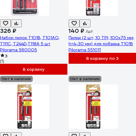
326 ₽
140 ₽
/шт
Набор пилок T101B, T101AO,
Пилки (2 шт; 10 TPI; 100x75 мм;
T111C, T244D,T118A 5 шт
h=4-30 мм) для лобзика Т101B
Pilorama 560005
Pilorama 551011
3
В корзину по 3
(1)
В корзину
Нет в наличии
Нет в наличии