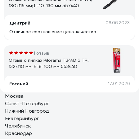
180x115 мм; h=10-130 мм 557440
Дмитрий
06.06.2023
Отличное соотношение цена-качество
1 отзыв
Отзыв о пилках Pilorama T344D 6 TPI;
132x110 мм; h=8-100 мм 553440
Евгений
17.01.2026
Пилка, бомба. Пилит всё, зверь
Москва
Санкт-Петербург
Нижний Новгород
5 отзывов
Екатеринбург
Отзыв о пилках Pilorama T301DL 6 TPI;
Челябинск
132x107 мм; h=6-100 мм 553012
Краснодар