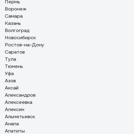
Пермь
Виктор Г.
17.05.2024
Воронеж
Долгий срок службы по сравнению с аналогами.
Самара
Ровный рез (нет отклонений в верхней и нижней линии
Казань
реза на брусе 100 мм).
Волгоград
Новосибирск
Ростов-на-Дону
Саратов
Тула
Тюмень
Уфа
Азов
Аксай
Александров
Алексеевка
Алексин
Альметьевск
Анапа
Апатиты