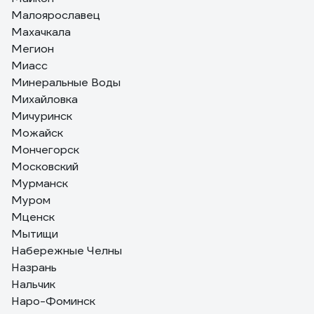
Малоярославец
Махачкала
Мегион
Миасс
Минеральные Воды
Михайловка
Мичуринск
Можайск
Мончегорск
Московский
Мурманск
Муром
Мценск
Мытищи
Набережные Челны
Назрань
Нальчик
Наро-Фоминск