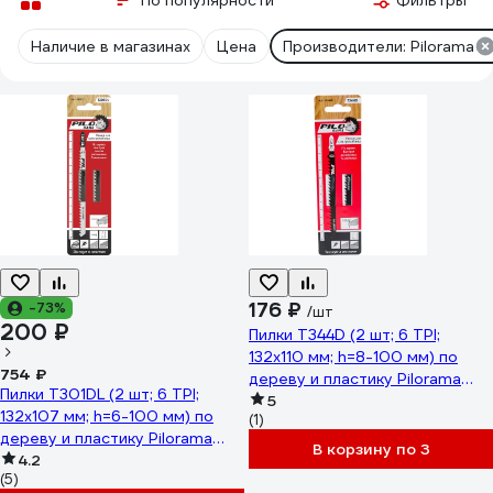
По популярности
Фильтры
Наличие в магазинах
Цена
Производители: Pilorama
176 ₽
-73%
/шт
200 ₽
Пилки T344D (2 шт; 6 TPI;
132x110 мм; h=8-100 мм) по
754 ₽
дереву и пластику Pilorama
Пилки T301DL (2 шт; 6 TPI;
553440
5
132x107 мм; h=6-100 мм) по
(1)
дереву и пластику Pilorama
В корзину по 3
553012
4.2
(5)