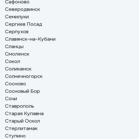
Сафоново
Северодвинск
Семилуки
Сергиев Посад
Серпухов
Славянск-на-Кубани
Сланцы
Смоленск
Сокол
Соликамск
Солнечногорск
Сосново
Сосновый Бор
Сочи
Ставрополь
Старая Купавна
Старый Оскол
Стерлитамак
Ступино