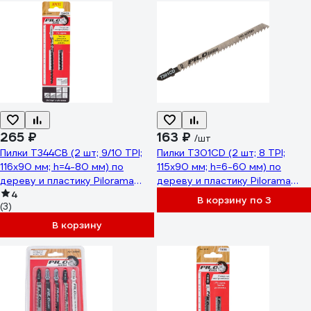
265 ₽
163 ₽
/шт
Пилки T344CB (2 шт; 9/10 TPI;
Пилки T301CD (2 шт; 8 TPI;
116x90 мм; h=4-80 мм) по
115x90 мм; h=6-60 мм) по
дереву и пластику Pilorama
дереву и пластику Pilorama
553441
4
553011
В корзину по 3
(3)
В корзину