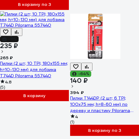
В корзину по 3
-11%
235 ₽
265 ₽
Пилки (2 шт; 10 TPI; 180x155 мм;
h=10-130 мм) для лобзика
-64%
Т744D Pilorama 557440
140 ₽
4.8
(5)
394 ₽
В корзину
Пилки T144DP (2 шт; 6 TPI;
100x75 мм; h=8-60 мм) по
дереву и пластику Pilorama
551442
4
(1)
В корзину по 3