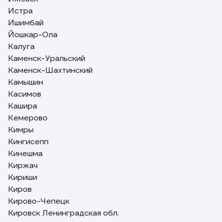
Истра
Ишимбай
Йошкар-Ола
Калуга
Каменск-Уральский
Каменск-Шахтинский
Камышин
Касимов
Кашира
Кемерово
Кимры
Кингисепп
Кинешма
Киржач
Кириши
Киров
Кирово-Чепецк
Кировск Ленинградская обл.