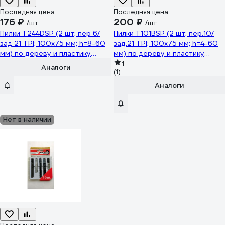
Последняя цена
Последняя цена
176 ₽
200 ₽
/шт
/шт
Пилки T244DSP (2 шт; пер 6/
Пилки T101BSP (2 шт; пер.10/
зад 21 TPI; 100x75 мм; h=8-60
зад.21 TPI; 100x75 мм; h=4-60
мм) по дереву и пластику
мм) по дереву и пластику
Pilorama 552441
Pilorama 551015
1
Аналоги
(1)
Аналоги
Нет в наличии