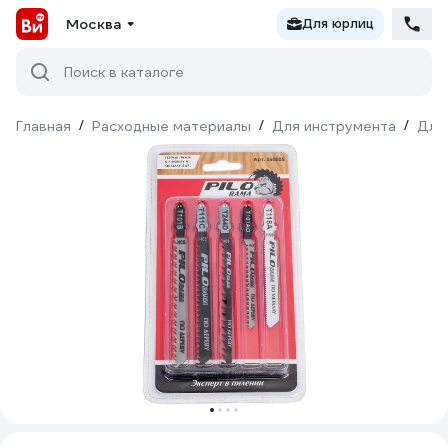
Москва
Для юрлиц
Поиск в каталоге
Главная
/
Расходные материалы
/
Для инструмента
/
Для