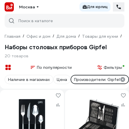
Москва
Для юрлиц
Поиск в каталоге
Главная
/
Офис и дом
/
Для дома
/
Товары для кухни
/
С
Наборы столовых приборов Gipfel
20 товаров
По популярности
Фильтры
Наличие в магазинах
Цена
Производители: Gipfel