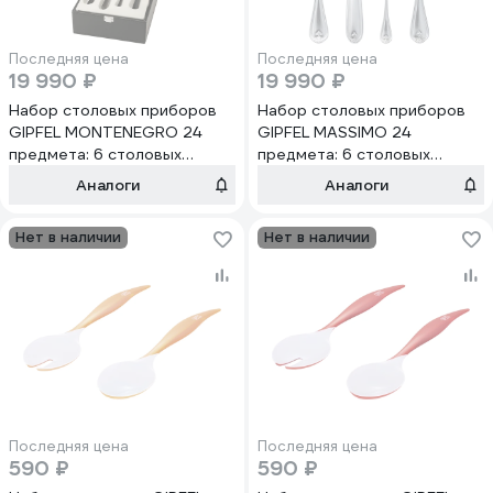
Последняя цена
Последняя цена
19 990 ₽
19 990 ₽
Набор столовых приборов
Набор столовых приборов
GIPFEL MONTENEGRO 24
GIPFEL MASSIMO 24
предмета: 6 столовых
предмета: 6 столовых
ложек, 6 чайных ложек, 6
ложек, 6 чайных ложек, 6
Аналоги
Аналоги
вилок и 6 столовых ножей
вилок и 6 столовых ножей
нержавеющая сталь 18/10
нержавеющая сталь 18/10
Нет в наличии
Нет в наличии
51236
51235
Последняя цена
Последняя цена
590 ₽
590 ₽