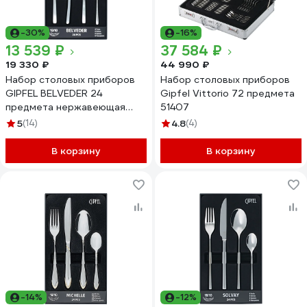
-30%
-16%
13 539 ₽
37 584 ₽
19 330 ₽
44 990 ₽
Набор столовых приборов
Набор столовых приборов
GIPFEL BELVEDER 24
Gipfel Vittorio 72 предмета
предмета нержавеющая
51407
сталь 18/10 50685
5
(14)
4.8
(4)
В корзину
В корзину
-14%
-12%