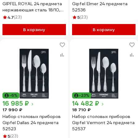
GIPFEL ROYAL 24 предмета
Gipfel Elmer 24 предмета
нержавеющая сталь 18/10,
52536
метакрил 8613
4.7
(23)
5
(23)
В корзину
В корзину
-6%
-23%
16 985 ₽
14 482 ₽
17 990 ₽
18 710 ₽
Набор столовых приборов
Набор столовых приборов
Gipfel Dallas 24 предмета
Gipfel Vermont 24 предмета
52523
52537
5
(23)