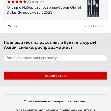
23 отзыва
Отзыв о Набор столовых приборов Gipfel
Dallas 24 предмета 52523
Софа
26.03.2025
Симпатичные,увесистые,красивый орнамент на
ручках. Упаковано очень хорошо,коробка в идеальном
Подпишитесь
на рассылку
и будьте в курсе!
состоянии. Спасибо за отличный товар. Надеюсь
Акции, скидки, распродажи ждут!
набор будет радовать нас долго💐
4 отзыва
Отзыв о Набор столовых приборов Gipfel
Vittorio 72 предмета 51407
Подписаться
Евгений П.
24.05.2025
как будто чемодан для денег), рекомендую
Оригинальные товары с гарантией!
Установите мобильное приложение, чтобы