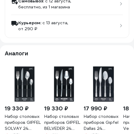
Самовывоз:
c 12 августа,
бесплатно
, из 1 магазина
Курьером:
c 13 августа,
от 290 ₽
Аналоги
19 330 ₽
19 330 ₽
17 990 ₽
18 
Набор столовых
Набор столовых
Набор столовых
Набо
приборов GIPFEL
приборов GIPFEL
приборов Gipfel
приб
SOLVAY 24
BELVEDER 24
Dallas 24
Verm