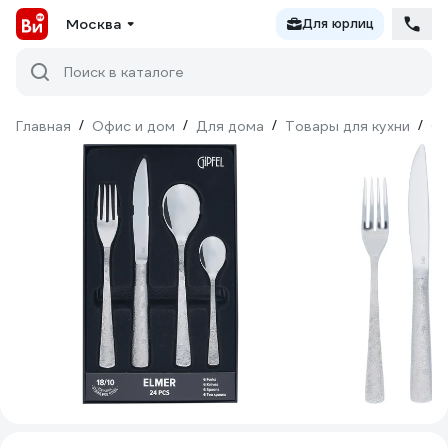
Москва
Для юрлиц
Поиск в каталоге
Главная
/
Офис и дом
/
Для дома
/
Товары для кухни
/
С