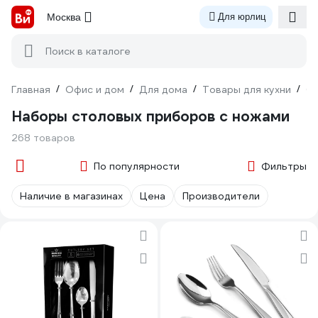
Москва
Для юрлиц
Поиск в каталоге
Главная
/
Офис и дом
/
Для дома
/
Товары для кухни
/
С
Наборы столовых приборов с ножами
268 товаров
По популярности
Фильтры
Наличие в магазинах
Цена
Производители