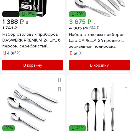
-20%
-15%
-20%
1 388 ₽
3 675 ₽
1 741 ₽
4 305 ₽
4 614 ₽
Набор столовых приборов
Набор столовых приборов
DASWERK PREMIUM 24 шт., 6
Lara CAPELLA 24 предмета,
персон, серебристый,
зеркальная полировка,
нержавеющая сталь 609073
сатинированные вставки
(32)
4.8
(13)
5
LR10-17/24
В корзину
В корзину
-20%
-21%