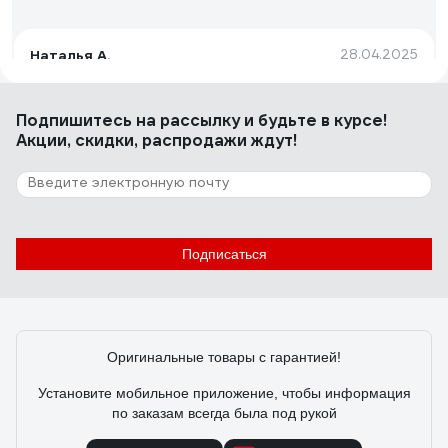
Наталья А.
28.04.2025
Удобство, стильный дизайн, качество
Подпишитесь
на рассылку
и будьте в курсе!
Акции, скидки, распродажи ждут!
5 отзывов
Отзыв о Regent inox Linea PRIMA 93-CU-
PR-S18
Пользователь
03.08.2023
Подписаться
Хороший набор столовых предметов, по 3 предмета
на 6 персон. Сталь увесистая, приборы не гнутся,
отполированы почти зеркально. Дизайн классический,
на рукоятках нет рисунков, только оттиск фирмы
Оригинальные товары с гарантией!
изготовителя с обратной стороны.
Установите мобильное приложение, чтобы информация
по заказам всегда была под рукой