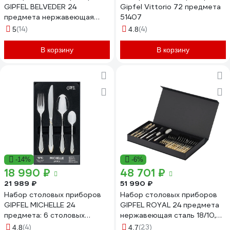
GIPFEL BELVEDER 24
Gipfel Vittorio 72 предмета
предмета нержавеющая
51407
сталь 18/10 50685
(14)
(4)
5
4.8
В корзину
В корзину
-14%
-6%
18 990 ₽
48 701 ₽
21 989 ₽
51 990 ₽
Набор столовых приборов
Набор столовых приборов
GIPFEL MICHELLE 24
GIPFEL ROYAL 24 предмета
предмета: 6 столовых
нержавеющая сталь 18/10,
ложек, 6 чайных ложек, 6
метакрил 8613
(4)
(23)
4.8
4.7