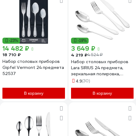
-23%
-19%
14 482 ₽
3 649 ₽
18 710 ₽
4 219 ₽
4 524 ₽
Набор столовых приборов
Набор столовых приборов
Gipfel Vermont 24 предмета
Lara SIRIUS 24 предмета,
52537
зеркальная полировка,
острая вилка, классический
(30)
4.9
дизайн LR10-16/24
В корзину
В корзину