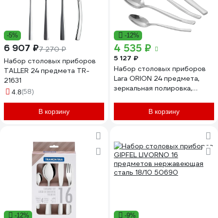
-5%
-12%
4 535 ₽
6 907 ₽
7 270 ₽
5 127 ₽
Набор столовых приборов
Набор столовых приборов
TALLER 24 предмета TR-
Lara ORION 24 предмета,
21631
зеркальная полировка,
(58)
4.8
острая вилка, нож для
стейка LR10-14/24
В корзину
В корзину
-12%
-9%