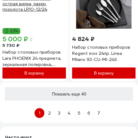
-13%
5 000 ₽
4 824 ₽
5 730 ₽
Набор столовых приборов
Набор столовых приборов
Regent inox 24пр. Linea
Lara PHOENIX 24 предмета,
Milano 93-CU-MI-24S
зеркальная полировка,
острая вилка, лазер,
В корзину
В корзину
позолота LR10-12/24
Показать еще 40
1
2
3
4
5
6
7
Часто ищут