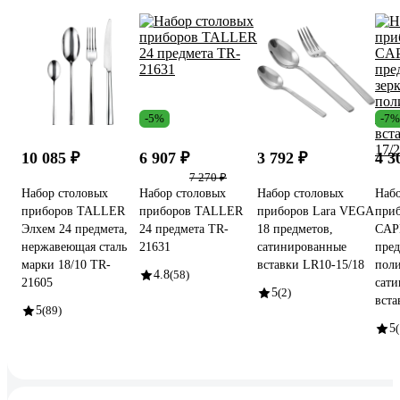
-5%
-7%
10 085 ₽
6 907 ₽
3 792 ₽
4 3
7 270 ₽
Набор столовых
Набор столовых
Набор столовых
Набо
приборов TALLER
приборов TALLER
приборов Lara VEGA
приб
Элхем 24 предмета,
24 предмета TR-
18 предметов,
CAP
нержавеющая сталь
21631
сатинированные
пред
марки 18/10 TR-
вставки LR10-15/18
поли
4.8
(58)
21605
сат
5
(2)
вста
5
(89)
5