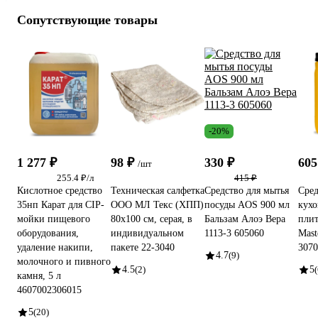
Сопутствующие товары
-20%
1 277 ₽
98 ₽
330 ₽
605
/шт
255.4 ₽/л
415 ₽
Кислотное средство
Техническая салфетка
Средство для мытья
Сред
35нп Карат для CIP-
ООО МЛ Текс (ХПП)
посуды AOS 900 мл
кухо
мойки пищевого
80x100 см, серая, в
Бальзам Алоэ Вера
пли
оборудования,
индивидуальном
1113-3 605060
Mast
удаление накипи,
пакете 22-3040
3070
4.7
(9)
молочного и пивного
4.5
(2)
5
(
камня, 5 л
4607002306015
5
(20)