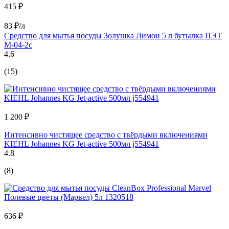
415 ₽
83 ₽/л
Средство для мытья посуды Золушка Лимон 5 л бутылка ПЭТ
М-04-2c
4.6
(15)
1 200 ₽
Интенсивно чистящее средство с твёрдыми включениями
KIEHL Johannes KG Jet-active 500мл j554941
4.8
(8)
636 ₽