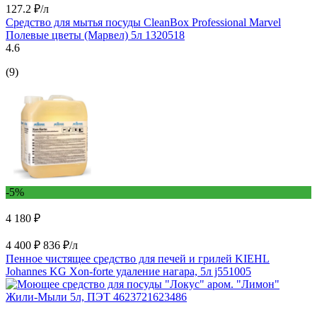
127.2 ₽/л
Средство для мытья посуды CleanBox Professional Marvel
Полевые цветы (Марвел) 5л 1320518
4.6
(9)
-5%
4 180 ₽
4 400 ₽
836 ₽/л
Пенное чистящее средство для печей и грилей KIEHL
Johannes KG Xon-forte удаление нагара, 5л j551005