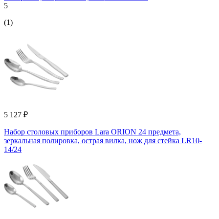
5
(1)
5 127 ₽
Набор столовых приборов Lara ORION 24 предмета,
зеркальная полировка, острая вилка, нож для стейка LR10-
14/24