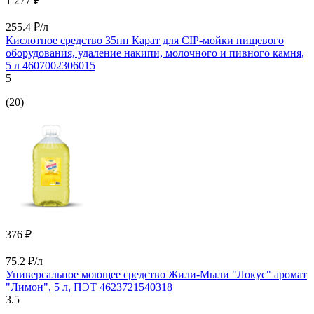
1 277 ₽
255.4 ₽/л
Кислотное средство 35нп Карат для CIP-мойки пищевого
оборудования, удаление накипи, молочного и пивного камня,
5 л 4607002306015
5
(20)
376 ₽
75.2 ₽/л
Универсальное моющее средство Жили-Мыли "Локус" аромат
"Лимон", 5 л, ПЭТ 4623721540318
3.5