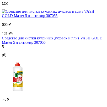
(25)
605 ₽
121 ₽/л
Средство для чистки кухонных духовок и плит VASH GOLD
Master 5 л антижир 307055
5
(6)
75 ₽