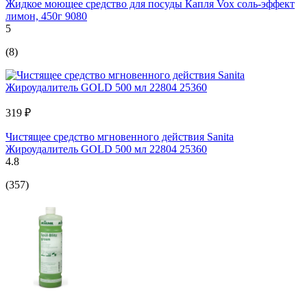
Жидкое моющее средство для посуды Капля Vox соль-эффект
лимон, 450г 9080
5
(8)
319 ₽
Чистящее средство мгновенного действия Sanita
Жироудалитель GOLD 500 мл 22804 25360
4.8
(357)