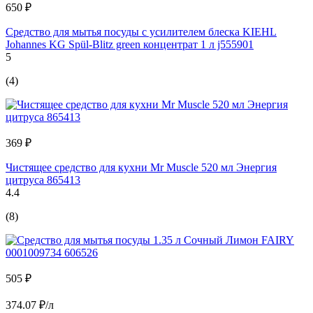
650 ₽
Средство для мытья посуды с усилителем блеска KIEHL
Johannes KG Spül-Blitz green концентрат 1 л j555901
5
(4)
369 ₽
Чистящее средство для кухни Mr Muscle 520 мл Энергия
цитруса 865413
4.4
(8)
505 ₽
374.07 ₽/л