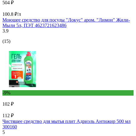
504 ₽
100.8 ₽/л
Моющее средство для посуды "Локус" аром. "Лимон" Жили-
Мыли 5л, ПЭТ 4623721623486
3.9
(15)
-9%
102 ₽
112 ₽
Чистящее средство для мытья плит Адриэль Антижир 500 мл
300160
5