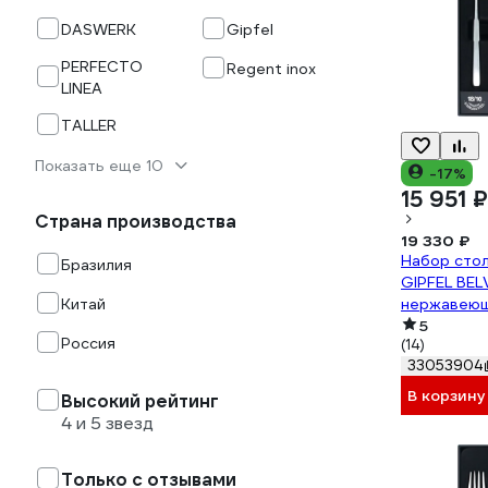
DASWERK
Gipfel
PERFECTO
Regent inox
LINEA
TALLER
Показать еще 10
-17%
15 951 ₽
Страна производства
19 330 ₽
Набор сто
Бразилия
GIPFEL BEL
Китай
нержавеюща
50685
5
Россия
(14)
33053904
В корзину
Высокий рейтинг
4 и 5 звезд
Только с отзывами