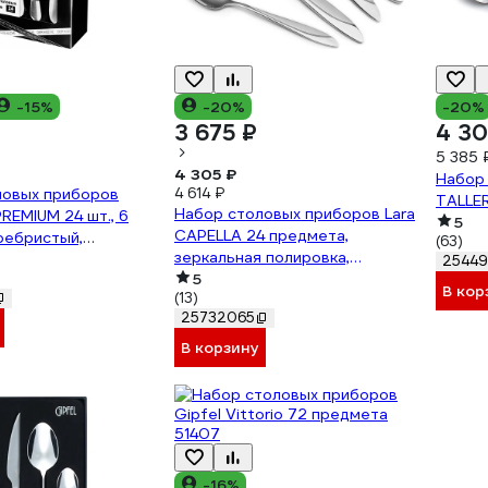
-15%
-20%
-20%
3 675 ₽
4 30
5 385 
4 305 ₽
Набор
ловых приборов
4 614 ₽
TALLER
Набор столовых приборов Lara
EMIUM 24 шт., 6
5
CAPELLA 24 предмета,
ребристый,
(63)
зеркальная полировка,
ая сталь 609073
25449
сатинированные вставки LR10-
5
В кор
(13)
17/24
25732065
В корзину
-16%