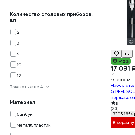
Количество столовых приборов,
шт
2
3
4
-12%
10
17 091 
12
19 330 ₽
Набор сто
Показать еще 4
GIPFEL SO
нержавеюща
Материал
50680
5
(23)
бамбук
33052854
В корзину
металл/пластик