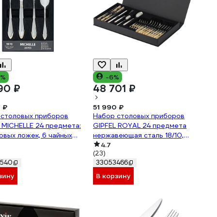
4%
-6%
90 ₽
48 701 ₽
 ₽
51 990 ₽
 столовых приборов
Набор столовых приборов
 MICHELLE 24 предмета:
GIPFEL ROYAL 24 предмета
овых ложек, 6 чайных
нержавеющая сталь 18/10,
 6 вилок и 6 столовых
метакрил 8613
4.7
(23)
 нержавеющая сталь
7540
33053466
51237
зину
В корзину