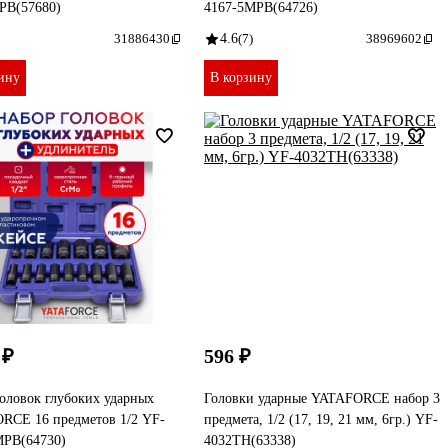
PB(57680)
4167-5MPB(64726)
31886430
4.6
(7)
38969602
ину
В корзину
 ₽
596 ₽
оловок глубоких ударных
Головки ударные YATAFORCE набор 3
RCE 16 предметов 1/2 YF-
предмета, 1/2 (17, 19, 21 мм, 6гр.) YF-
MPB(64730)
4032TH(63338)