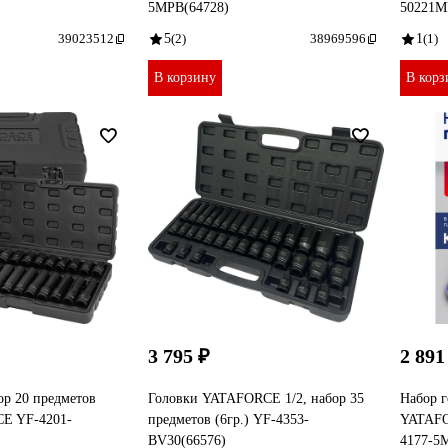
5MPB(64728)
50221M
39023512
5
(2)
38969596
1
(1)
В корзину
В корз
3 795 ₽
2 891
ор 20 предметов
Головки YATAFORCE 1/2, набор 35
Набор г
CE YF-4201-
предметов (6гр.) YF-4353-
YATAFO
BV30(66576)
4177-5