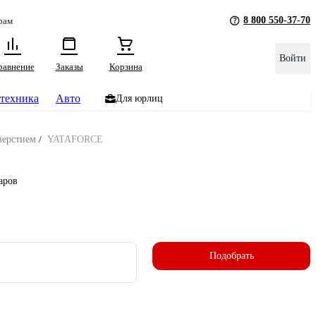
8 800 550-37-70
рам
Войти
равнение
Заказы
Корзина
техника
Авто
Для юрлиц
верстием
/
YATAFORCE
аров
Подобрать