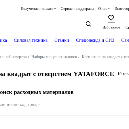
Получение и оплата
Сервис и поддержка
О нас
Инвесто
Избранное
С
ика
Силовая техника
Станки
Спецодежда и СИЗ
Сан
 и гайковертов
/
Наборы торцевых головок
/
Крепление на квадрат с от
 на квадрат с отверстием YATAFORCE
10 тов
оиск расходных материалов
вание или код товара