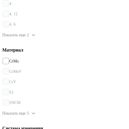
4
4, 12
4, 6
Показать еще 2
Материал
CrMo
CrMoV
CrV
S2
SNCM
Показать еще 5
Система измерения