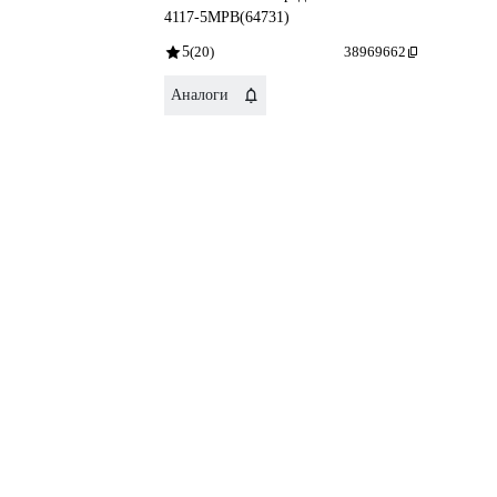
4117-5MPB(64731)
5
(20)
38969662
Аналоги