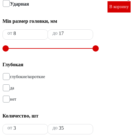
Ударная
В корзину
Min размер головки, мм
от
до
Глубокая
глубокие/короткие
да
нет
Количество, шт
от
до