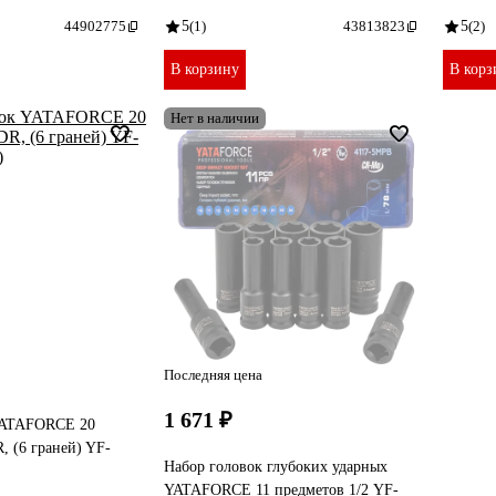
44902775
5
(1)
43813823
5
(2)
В корзину
В корз
Нет в наличии
Последняя цена
1 671 ₽
YATAFORCE 20
, (6 граней) YF-
Набор головок глубоких ударных
YATAFORCE 11 предметов 1/2 YF-