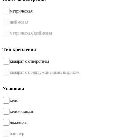
метрическая
дюймовая
метрическая/дюймовая
Тип крепления
квадрат с отверстием
квадрат с подпружиненным шариком
Упаковка
кейс
кейс/чемодан
ложемент
блистер