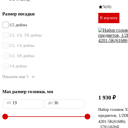
5
(20)
Размер посадки
В корзину
1/2 дюйма
1/2, 1/4, 3/8 дюйма
1/2, 1/4 дюйма
1/2, 3/8 дюйма
1/4 дюйма
Показать еще 5
Max размер головки, мм
1 930 ₽
от
до
Набор головок 
предметов, 1/2DR
4201-5K(61686)
37911828