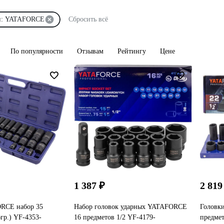
и: YATAFORCE
Сбросить всё
По популярности
Отзывам
Рейтингу
Цене
1 387 ₽
2 819
RCE набор 35
Набор головок ударных YATAFORCE
Головки
6гр.) YF-4353-
16 предметов 1/2 YF-4179-
предме