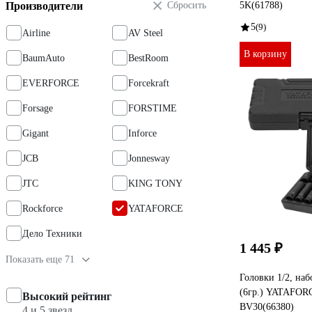
Производители
Сбросить
5K(61788)
5
(9)
Airline
AV Steel
В корзину
BaumAuto
BestRoom
EVERFORCE
Forcekraft
Forsage
FORSTIME
Gigant
Inforce
JCB
Jonnesway
JTC
KING TONY
Rockforce
YATAFORCE
Дело Техники
1 445 ₽
Показать еще 71
Головки 1/2, наб
(6гр.) YATAFOR
Высокий рейтинг
BV30(66380)
4 и 5 звезд