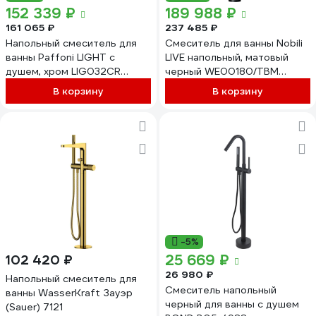
152 339 ₽
189 988 ₽
161 065 ₽
237 485 ₽
Напольный смеситель для
Смеситель для ванны Nobili
ванны Paffoni LIGHT с
LIVE напольный, матовый
душем, хром LIG032CR
черный WE00180/TBM
00227599
00000106822
В корзину
В корзину
-5%
25 669 ₽
102 420 ₽
26 980 ₽
Напольный смеситель для
Смеситель напольный
ванны WasserKraft Зауэр
черный для ванны с душем
(Sauer) 7121