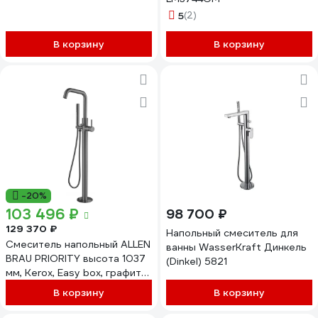
5
(2)
В корзину
В корзину
-20%
103 496 ₽
98 700 ₽
129 370 ₽
Напольный смеситель для
Cмеситель напольный ALLEN
ванны WasserKraft Динкель
BRAU PRIORITY высота 1037
(Dinkel) 5821
мм, Kerox, Easy box, графит
брашированный 5.31008-MG
В корзину
В корзину
00323757