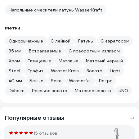
Напольные смесители латунь WasserKraft
Метки
Однорычажные
С лейкой
Латунь
С аэратором
35 мм
Встраиваемые
С поворотным изливом
Хром
Глянцевые
Матовые
Матовый черный
Steel
Графит
Wasser Kreis
Золото
Light
40 мм
Белые
Spira
Wasserfall
Ретро
Daheim
Розовое золото
Матовое золото
UNO
Популярные отзывы
15 отзывов