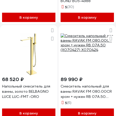
BOND B05-4988
5
(30)
В корзину
В корзину
68 520 ₽
89 990 ₽
Напольный смеситель для
Смеситель напольный для
ванны, золото BELBAGNO
ванны RAVAK FM 080.00CR
LUCE LUC-FMT-ORO
хром + нужен RB 07A.50
(X070427) X070424
5
(6)
В корзину
В корзину