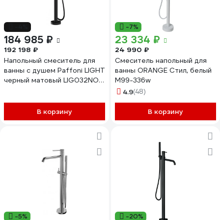
-4%
-7%
184 985 ₽
23 334 ₽
192 198 ₽
24 990 ₽
Напольный смеситель для
Смеситель напольный для
ванны с душем Paffoni LIGHT
ванны ORANGE Стил, белый
черный матовый LIG032NO
M99-336w
00227600
4.9
(48)
В корзину
В корзину
-5%
-20%