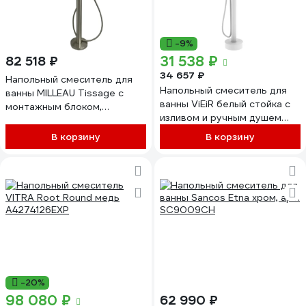
-9%
31 538 ₽
82 518 ₽
34 657 ₽
Напольный смеситель для
Напольный смеситель для
ванны MILLEAU Tissage с
ванны ViEiR белый стойка с
монтажным блоком,
изливом и ручным душем
оружейная сталь
V403534-F
ML0500BK.BD-GM
В корзину
В корзину
-20%
98 080 ₽
62 990 ₽