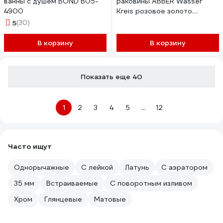
ванны с душем BOND B05-
раковины ABBER Wasser
4900
Kreis розовое золото
AF8140RG
5
(30)
В корзину
В корзину
Показать еще 40
1
2
3
4
5
...
12
Часто ищут
Однорычажные
С лейкой
Латунь
С аэратором
35 мм
Встраиваемые
С поворотным изливом
Хром
Глянцевые
Матовые