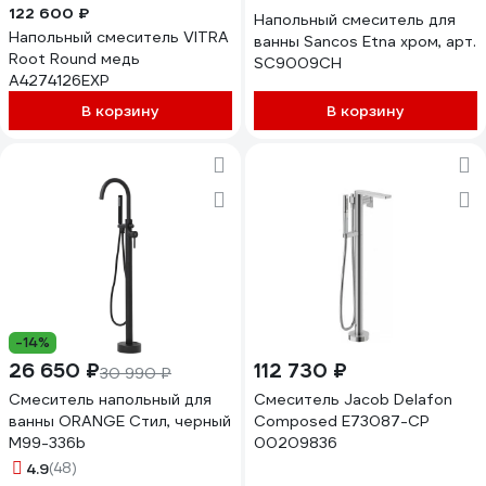
122 600 ₽
Напольный смеситель для
Напольный смеситель VITRA
ванны Sancos Etna хром, арт.
Root Round медь
SC9009CH
A4274126EXP
В корзину
В корзину
-14%
26 650 ₽
112 730 ₽
30 990 ₽
Смеситель напольный для
Смеситель Jacob Delafon
ванны ORANGE Стил, черный
Composed E73087-CP
M99-336b
00209836
4.9
(48)