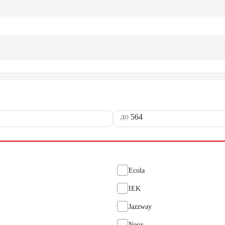
до
Ecola
IEK
Jazzway
Neox