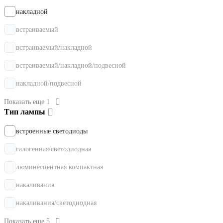
накладной
встраиваемый
встраиваемый/накладной
встраиваемый/накладной/подвесной
накладной/подвесной
Показать еще 1
Тип лампы
встроенные светодиоды
галогенная/светодиодная
люминесцентная компактная
накаливания
накаливания/светодиодная
Показать еще 5