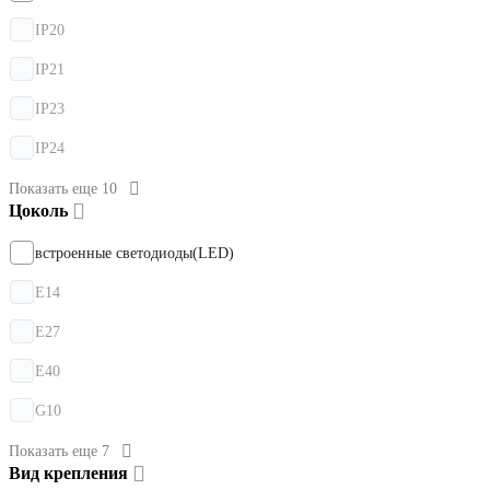
IP20
IP21
IP23
IP24
Показать еще 10
Цоколь
встроенные светодиоды(LED)
E14
E27
E40
G10
Показать еще 7
Вид крепления