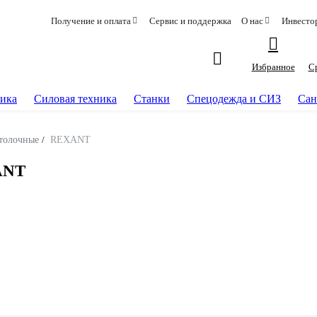
Получение и оплата
Сервис и поддержка
О нас
Инвесто
Избранное
С
ика
Силовая техника
Станки
Спецодежда и СИЗ
Сан
толочные
/
REXANT
ANT