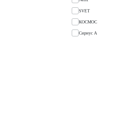
SVET
КОСМОС
Сириус А