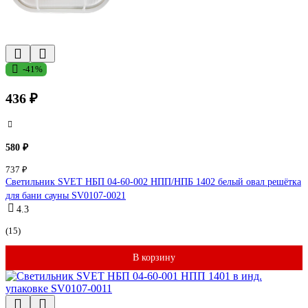
-41%
436 ₽
580 ₽
737 ₽
Светильник SVET НБП 04-60-002 НПП/НПБ 1402 белый овал решётка
для бани сауны SV0107-0021
4.3
(15)
В корзину