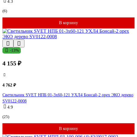
4.3
(6)
В корзину
-13%
4 155 ₽
4 762 ₽
Светильник SVET НПБ 01-3х60-121 УХЛ4 Бонсай-2 орех ЭКО дерево
SV0122-0008
4.9
(25)
В корзину