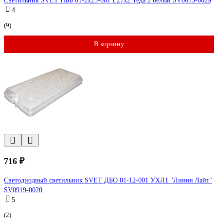
Светильник SVET НББ 01-2х25-001 Е27х2 Теда 2 белый SV0613-0029
4
(9)
В корзину
716 ₽
Светодиодный светильник SVET ДБО 01-12-001 УХЛ1 "Линия Лайт"
SV0919-0020
5
(2)