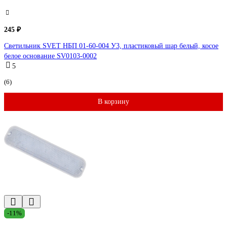
245 ₽
Светильник SVET НБП 01-60-004 У3, пластиковый шар белый, косое
белое основание SV0103-0002
5
(6)
В корзину
-11%