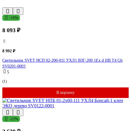
-10%
8 093 ₽
8 992 ₽
Светильник SVET НСП 02-200-011 УХЛ1 ВЗГ-200 1Ex d IIB T4 Gb
SV0201-0003
5
(1)
В корзину
-22%