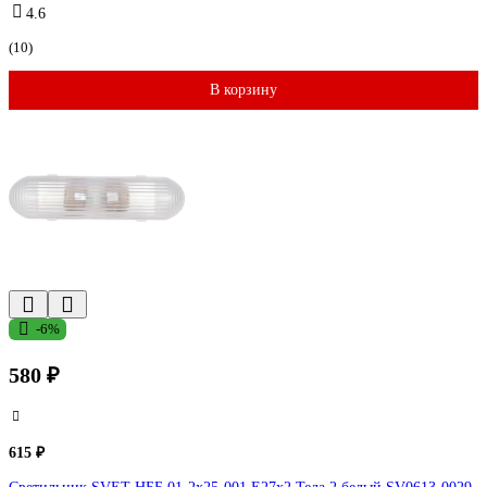
4.6
(10)
В корзину
-6%
580 ₽
615 ₽