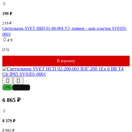
199 ₽
219 ₽
Светильник SVET НБП 01-60-004 У3, прямое - шар пластик SV0103-
0003
4.9
(13)
В корзину
-7%
-24%
6 865 ₽
8 379 ₽
8 992 ₽