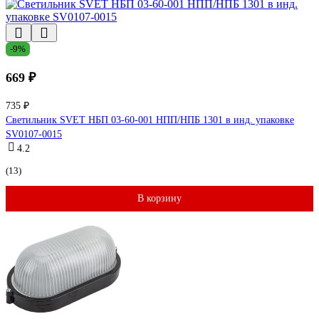
-9%
669 ₽
735 ₽
Светильник SVET НБП 03-60-001 НПП/НПБ 1301 в инд. упаковке
SV0107-0015
4.2
(13)
В корзину