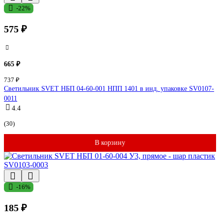
-22%
575 ₽
665 ₽
737 ₽
Светильник SVET НБП 04-60-001 НПП 1401 в инд. упаковке SV0107-
0011
4.4
(30)
В корзину
-16%
185 ₽