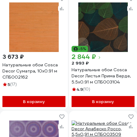
-5%
2 844 ₽
3 673 ₽
2 993 ₽
Натуральные обои Cosca
Натуральные обои Cosca
Decor Суматра, 10x0.91 м
Decor Листья Прима Верде,
СПБ002162
5.5x0.91 м СПБ003104
5
(17)
4.9
(10)
В корзину
В корзину