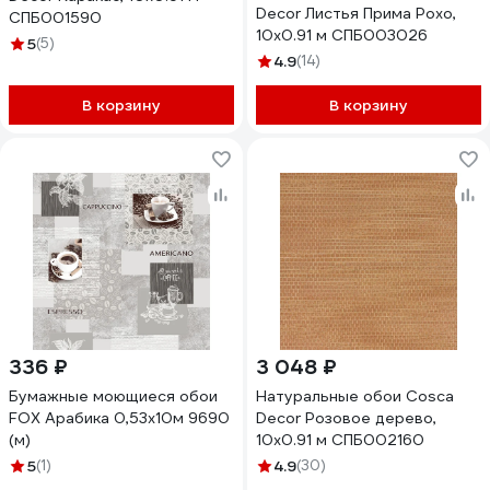
Decor Листья Прима Рохо,
СПБ001590
10x0.91 м СПБ003026
5
(5)
4.9
(14)
В корзину
В корзину
336 ₽
3 048 ₽
Бумажные моющиеся обои
Натуральные обои Cosca
FOX Арабика 0,53x10м 9690
Decor Розовое дерево,
(м)
10x0.91 м СПБ002160
5
(1)
4.9
(30)