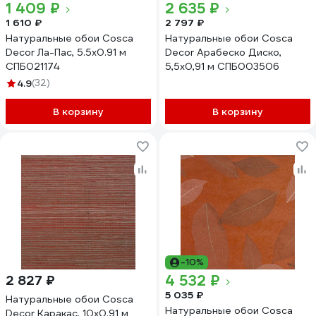
1 409 ₽
2 635 ₽
1 610 ₽
2 797 ₽
Натуральные обои Cosca
Натуральные обои Cosca
Decor Ла-Пас, 5.5x0.91 м
Decor Арабеско Диско,
СПБ021174
5,5x0,91 м СПБ003506
4.9
(32)
В корзину
В корзину
-10%
4 532 ₽
2 827 ₽
5 035 ₽
Натуральные обои Cosca
Натуральные обои Cosca
Decor Каракас, 10x0.91 м