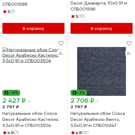
Decor Джакарта, 10x0.91 м
СПБ001588
СПБ001596
5
(3)
5
(13)
В корзину
В корзину
-13%
-3%
2 427 ₽
2 706 ₽
2 797 ₽
2 797 ₽
Натуральные обои Cosca
Натуральные обои Cosca
Decor Арабеско Кастелло,
Decor Арабеско Венто,
5,5x0,91 м СПБ003504
5,5x0,91 м СПБ013247
4.9
(7)
4.8
(12)