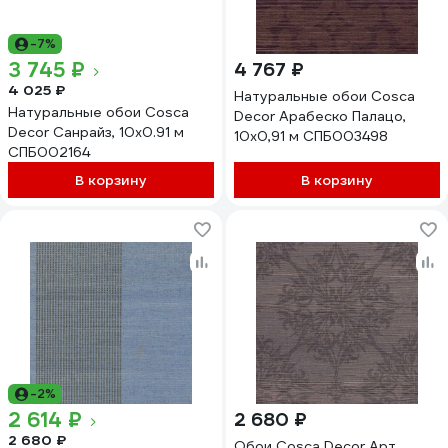
-7%
3 745 ₽
4 767 ₽
4 025 ₽
Натуральные обои Cosca
Натуральные обои Cosca
Decor Арабеско Палацо,
Decor Санрайз, 10x0.91 м
10x0,91 м СПБ003498
СПБ002164
В корзину
В корзину
-2%
2 614 ₽
2 680 ₽
2 680 ₽
Обои Cosca Decor Арт.