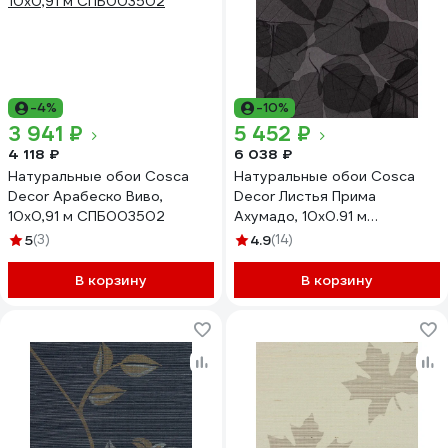
-4%
-10%
3 941 ₽
5 452 ₽
4 118 ₽
6 038 ₽
Натуральные обои Cosca
Натуральные обои Cosca
Decor Арабеско Виво,
Decor Листья Прима
10x0,91 м СПБ003502
Ахумадо, 10x0.91 м
СПБ003100
5
(3)
4.9
(14)
В корзину
В корзину