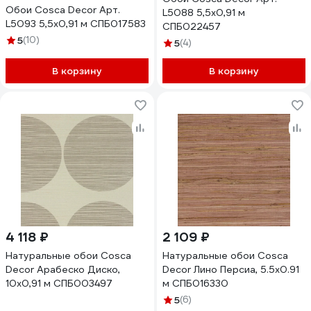
Обои Cosca Decor Арт.
L5088 5,5x0,91 м
L5093 5,5x0,91 м СПБ017583
СПБ022457
5
(10)
5
(4)
В корзину
В корзину
4 118 ₽
2 109 ₽
Натуральные обои Cosca
Натуральные обои Cosca
Decor Арабеско Диско,
Decor Лино Персиа, 5.5x0.91
10x0,91 м СПБ003497
м СПБ016330
5
(6)