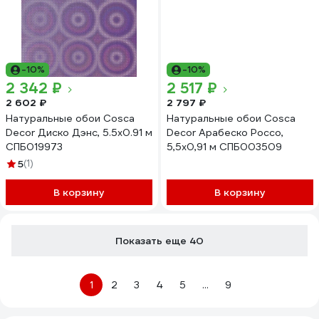
-10%
-10%
2 342 ₽
2 517 ₽
2 602 ₽
2 797 ₽
Натуральные обои Cosca
Натуральные обои Cosca
Decor Диско Дэнс, 5.5x0.91 м
Decor Арабеско Россо,
СПБ019973
5,5x0,91 м СПБ003509
5
(1)
В корзину
В корзину
Показать еще 40
1
2
3
4
5
...
9