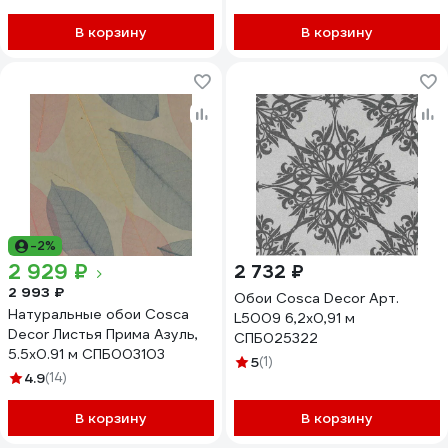
В корзину
В корзину
-2%
2 929 ₽
2 732 ₽
2 993 ₽
Обои Cosca Decor Арт.
Натуральные обои Cosca
L5009 6,2x0,91 м
Decor Листья Прима Азуль,
СПБ025322
5.5x0.91 м СПБ003103
5
(1)
4.9
(14)
В корзину
В корзину