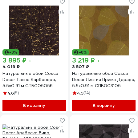
-3%
-8%
3 895 ₽
3 219 ₽
4 019 ₽
3 507 ₽
Натуральные обои Cosca
Натуральные обои Cosca
Decor Таппо Карбонеро,
Decor Листья Прима Дорадо,
5.5x0.91 м СПБ005056
5.5x0.91 м СПБ003105
4.6
(5)
4.9
(14)
В корзину
В корзину