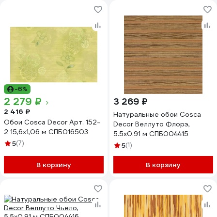
-6%
2 279 ₽
3 269 ₽
2 416 ₽
Натуральные обои Cosca
Обои Cosca Decor Арт. 152-
Decor Веллуто Флорэ,
2 15,6x1,06 м СПБ016503
5.5x0.91 м СПБ004415
5
(7)
5
(1)
В корзину
В корзину