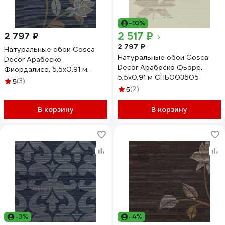
-10%
2 517 ₽
2 797 ₽
2 797 ₽
Натуральные обои Cosca
Натуральные обои Cosca
Decor Арабеско
Decor Арабеско Фьоре,
Фиордалисо, 5,5x0,91 м
5,5x0,91 м СПБ003505
СПБ013250
5
(3)
5
(2)
В корзину
В корзину
-3%
-4%