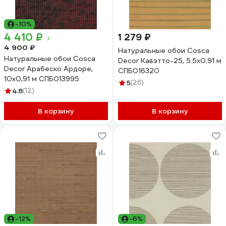
-10%
4 410 ₽
1 279 ₽
4 900 ₽
Натуральные обои Cosca
Натуральные обои Cosca
Decor Кавэтто-25, 5.5x0.91 м
Decor Арабеско Ардоре,
СПБ016320
10x0,91 м СПБ013995
5
(26)
4.8
(12)
В корзину
В корзину
-12%
-6%