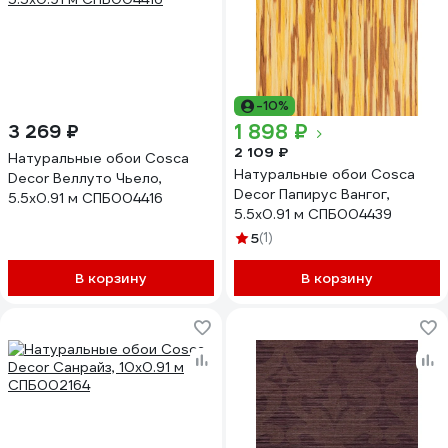
-10%
1 898 ₽
3 269 ₽
2 109 ₽
Натуральные обои Cosca
Натуральные обои Cosca
Decor Веллуто Чьело,
Decor Папирус Вангог,
5.5x0.91 м СПБ004416
5.5x0.91 м СПБ004439
5
(1)
В корзину
В корзину