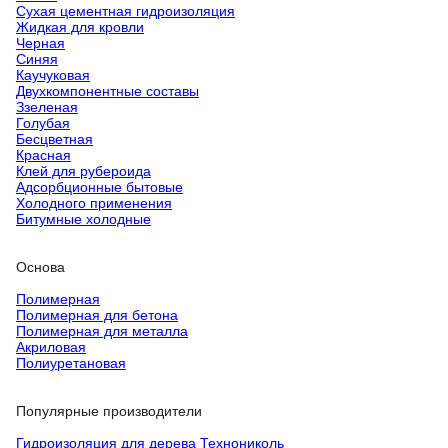
Сухая цементная гидроизоляция
Жидкая для кровли
Черная
Синяя
Каучуковая
Двухкомпонентные составы
Ззеленая
Голубая
Бесцветная
Красная
Клей для рубероида
Адсорбционные бытовые
Холодного применения
Битумные холодные
Основа
Полимерная
Полимерная для бетона
Полимерная для металла
Акриловая
Полиуретановая
Популярные производители
Гидроизоляция для дерева Технониколь