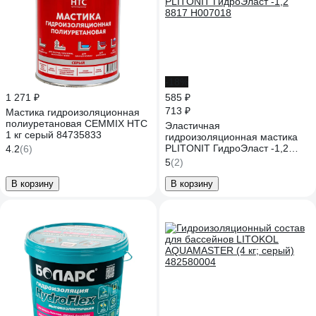
-18%
1 271 ₽
585 ₽
713 ₽
Мастика гидроизоляционная
полиуретановая CEMMIX HTC
Эластичная
1 кг серый 84735833
гидроизоляционная мастика
PLITONIT ГидроЭласт -1,2
4.2
(6)
8817 Н007018
5
(2)
В корзину
В корзину