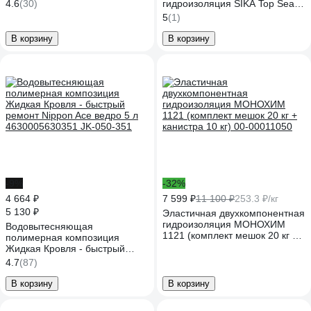
4.6
(30)
гидроизоляция SIKA Top Seal-
107 (А) (жестко-эластичная)
5
(1)
Канистра 5 кг 532973
В корзину
В корзину
-9%
-32%
4 664 ₽
7 599 ₽
11 100 ₽
253.3 ₽/кг
5 130 ₽
Эластичная двухкомпонентная
гидроизоляция МОНОХИМ
Водовытесняющая
1121 (комплект мешок 20 кг +
полимерная композиция
канистра 10 кг) 00-00011050
Жидкая Кровля - быстрый
ремонт Nippon Ace ведро 5 л
4.7
(87)
4630005630351 JK-050-351
В корзину
В корзину