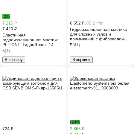
-3%
7 215 ₽
6 552 ₽
655.2 ₽/кг
7 420 ₽
Гидроизоляционная мастика
для сложных узлов и
Эластичная
примыканий с фиброволокном
гидроизоляционная мастика
Elastomeric 911 Файбер10 кг
PLITONIT ГидроЭласт -14
5
(41)
темно-серая Elastomeric
19667 Н007016
5
(1)
Systems fiber_7016_10kg
В корзину
В корзину
-24%
724 ₽
2 865 ₽