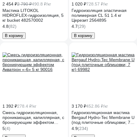
2 454 ₽
2 790 ₽
490.8 ₽/кг
1 020 ₽
728.57 ₽/кг
Мастика LITOKOL
Гидроизоляция эластичная
HIDROFLEX-гидроизоляция, 5
полимерная CL 51 1.4 кг
кг bucket 482570002
Церезит 2564895
4.8
(82)
4.7
(29)
В корзину
В корзину
1 392 ₽
278.4 ₽/кг
3 170 ₽
452.86 ₽/кг
Смесь гидроизоляционная,
Гидроизоляционная мастика
проникающая, капиллярная, с
Bergauf Hydro-Tec Membrane U
бронирующим эффектом
(под плиточные облицовки; 7
Акватрон «-6» 5 кг 90016
кг) 69982
5
(4)
4.9
(234)