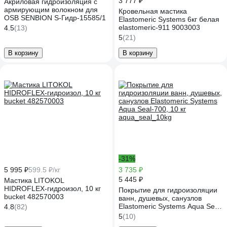
3 777 ₽
Акриловая гидроизоляция с
армирующим волокном для
Кровельная мастика
OSB SENBION S-Гидр-15585/1
Elastomeric Systems 6кг белая
elastomeric-911 9003003
4.5
(13)
5
(21)
В корзину
В корзину
-31%
5 995 ₽
599.5 ₽/кг
3 735 ₽
5 445 ₽
Мастика LITOKOL
HIDROFLEX-гидроизол, 10 кг
Покрытие для гидроизоляции
bucket 482570003
ванн, душевых, санузлов
Elastomeric Systems Aqua Seal-
4.8
(82)
700, 10 кг aqua_seal_10kg
5
(10)