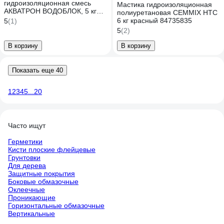
гидроизоляционная смесь
Мастика гидроизоляционная
АКВАТРОН ВОДОБЛОК, 5 кг
полиуретановая CEMMIX HTC
90290
6 кг красный 84735835
5
(1)
5
(2)
В корзину
В корзину
Показать еще 40
1
2
3
4
5
...
20
Часто ищут
Герметики
Кисти плоские флейцевые
Грунтовки
Для дерева
Защитные покрытия
Боковые обмазочные
Оклеечные
Проникающие
Горизонтальные обмазочные
Вертикальные