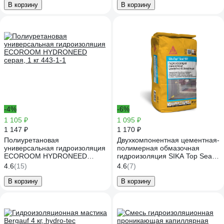
В корзину
В корзину
-4%
-6%
1 105 ₽
1 095 ₽
1 147 ₽
1 170 ₽
Полиуретановая
Двухкомпонентная цементная-
универсальная гидроизоляция
полимерная обмазочная
ECOROOM HYDRONEED
гидроизоляция SIKA Top Seal-
серая, 1 кг 443-1-1
107 (B) (жестко-эластичная)
4.6
(15)
4.6
(7)
мешок 20 кг 469251
В корзину
В корзину