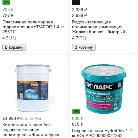
-3%
-9%
705 ₽
2 399 ₽
727 ₽
2 639 ₽
Эластичная полимерная
Водовытесняющая
гидроизоляция KRAFOR 1.4 кг
полимерная композиция
256711
Жидкая Кровля - быстрый
ремонт Nippon Ace 2,4 л JK-
4.9
(11)
4.7
(72)
024-184
В корзину
В корзину
-9%
14 998 ₽
666.58 ₽/кг
800 ₽
875 ₽
Композиция Nippon Ace
водовытесняющая
Гидроизоляция HydroFlex 1.2
полимерная «Жидкая Кровля
кг БОЛАРС 00000027342