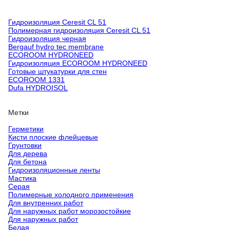
Гидроизоляция Ceresit CL 51
Полимерная гидроизоляция Ceresit CL 51
Гидроизоляция черная
Bergauf hydro tec membrane
ECOROOM HYDRONEED
Гидроизоляция ECOROOM HYDRONEED
Готовые штукатурки для стен
ECOROOM 1331
Dufa HYDROISOL
Метки
Герметики
Кисти плоские флейцевые
Грунтовки
Для дерева
Для бетона
Гидроизоляционные ленты
Мастика
Серая
Полимерные холодного применения
Для внутренних работ
Для наружных работ морозостойкие
Для наружных работ
Белая