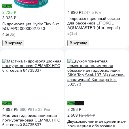
-18%
2 725 ₽
4 990 ₽
1247.5 ₽/кг
3 335 ₽
Гидроизоляционный состав
для бассейнов LITOKOL
Гидроизоляция HydroFlex 6 кг
AQUAMASTER (4 кг; серый)
БОЛАРС 00000027343
482580004
5
(15)
4.5
(35)
В корзину
В корзину
-14%
-7%
-15%
4 892 ₽
5 690 ₽
815.33 ₽/кг
2 288 ₽
2 509 ₽
2 684 ₽
Мастика гидроизоляционная
полиуретановая CEMMIX HTC
Двухкомпонентная цементная-
6 кг серый 84735837
полимерная обмазочная