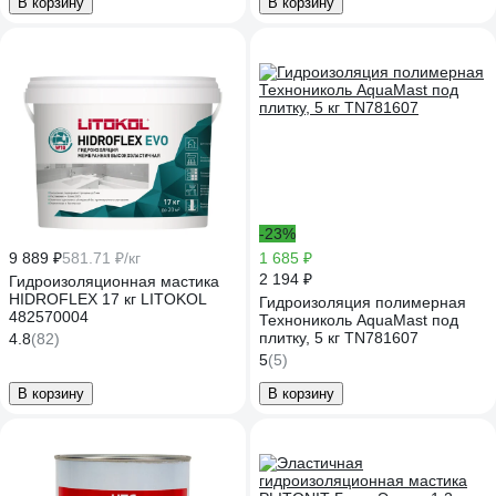
В корзину
В корзину
-23%
9 889 ₽
581.71 ₽/кг
1 685 ₽
2 194 ₽
Гидроизоляционная мастика
HIDROFLEX 17 кг LITOKOL
Гидроизоляция полимерная
482570004
Технониколь AquaMast под
плитку, 5 кг TN781607
4.8
(82)
5
(5)
В корзину
В корзину