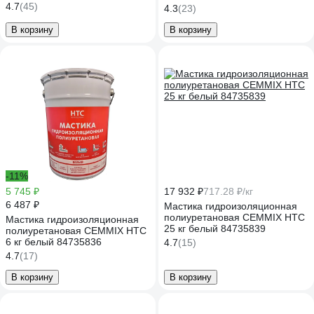
— быстрый ремонт», ведро 20
4.7
(45)
4.3
(23)
л ЖК-200-214 JK-200-214
В корзину
В корзину
-11%
5 745 ₽
17 932 ₽
717.28 ₽/кг
6 487 ₽
Мастика гидроизоляционная
полиуретановая CEMMIX HTC
Мастика гидроизоляционная
25 кг белый 84735839
полиуретановая CEMMIX HTC
6 кг белый 84735836
4.7
(15)
4.7
(17)
В корзину
В корзину