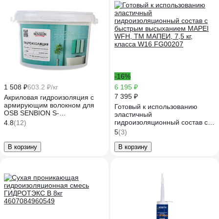
-16%
1 508 ₽
603.2 ₽/кг
6 195 ₽
7 395 ₽
Акриловая гидроизоляция с
армирующим волокном для
Готовый к использованию
OSB SENBION S-
эластичный
Гидр-15586/2,5
гидроизоляционный состав с
4.8
(12)
быстрым высыханием MAPEI
5
(3)
WFH, TM МАПЕИ, 7,5 кг,
класса W16 FG00207
В корзину
В корзину