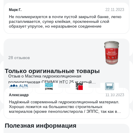
ремонт Nippon Ace 2,4 л JK-024-184
22.11.2023
Марк Г.
Не полимеризуется в почти пустой закрытой банке, легко
растапливается, супер клейкая, проклеенный слой
образует упругое, но неразрывное соединение
28 отзывов
Только оригинальные товары
Отзыв о Мастика гидроизоляционная
полиуретановая CEMMIX HTC 25 кг серый
84735838
11.10.2023
Александр
Надёжный современный гидроизоляционный материал.
Хорошо ложится на большинство строительных
материалов (кроме пенополистирола / ЭППС, так как в
составе мастики есть разъедающий его растворитель).
Полезная информация