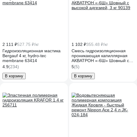
2 111 ₽
527.75 ₽/кг
1 102 ₽
355.48 ₽/кг
Гидроизоляционная мастика
Смесь гидроизоляционная
Bergauf 4 кг, hydro-tec
проникающая капиллярная
membrane 63414
АКВАТРОН «-6Ш» Шовный с
высокой адгезией, 3 кг 90139
4.9
(234)
5
(5)
В корзину
В корзину