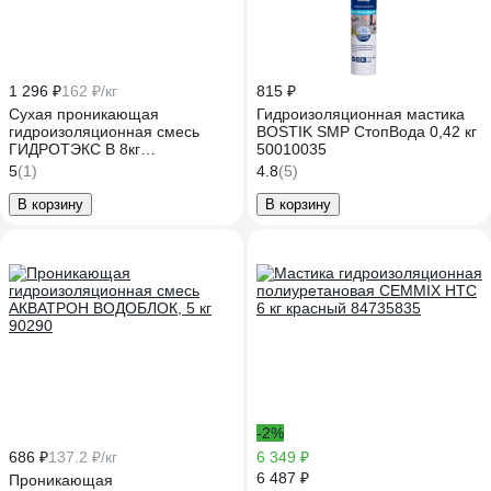
1 296 ₽
162 ₽/кг
815 ₽
Сухая проникающая
Гидроизоляционная мастика
гидроизоляционная смесь
BOSTIK SMP СтопВода 0,42 кг
ГИДРОТЭКС В 8кг
50010035
4607084960549
5
(1)
4.8
(5)
В корзину
В корзину
-2%
686 ₽
137.2 ₽/кг
6 349 ₽
6 487 ₽
Проникающая