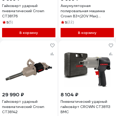
Гайковерт ударный
Аккумуляторная
пневматический Crown
полировальная машинка
CT38176
Crown B3+(20V Max)
CT23018HX
5
(5)
5
(22)
В корзину
В корзину
29 990 ₽
8 104 ₽
Гайковерт ударный
Пневматический ударный
пневматический Crown
гайковёрт CROWN CT38113
CT38142
BMC