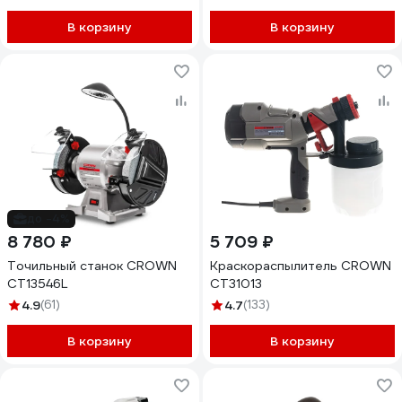
В корзину
В корзину
до -4%
8 780 ₽
5 709 ₽
Точильный станок CROWN
Краскораспылитель CROWN
CT13546L
CT31013
4.9
(61)
4.7
(133)
В корзину
В корзину