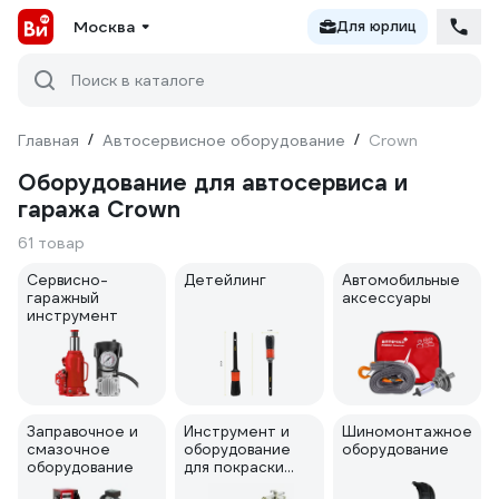
Москва
Для юрлиц
Поиск в каталоге
Главная
/
Автосервисное оборудование
/
Crown
Оборудование для автосервиса и
гаража Crown
61 товар
Сервисно-
Детейлинг
Автомобильные
гаражный
аксессуары
инструмент
Заправочное и
Инструмент и
Шиномонтажное
смазочное
оборудование
оборудование
оборудование
для покраски
авто