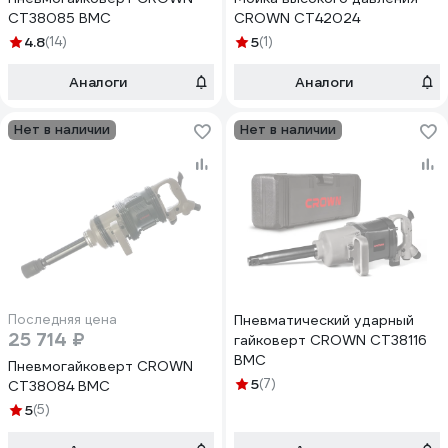
CT38085 BMC
CROWN CT42024
4.8
(14)
5
(1)
Аналоги
Аналоги
Нет в наличии
Нет в наличии
Последняя цена
Пневматический ударный
25 714 ₽
гайковерт CROWN СТ38116
ВМС
Пневмогайковерт CROWN
5
(7)
CT38084 BMC
5
(5)