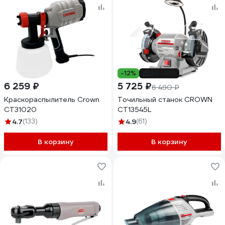
-12%
до -18%
6 259 ₽
5 725 ₽
6 490 ₽
Краскораспылитель Crown
Точильный станок CROWN
CT31020
CT13545L
4.7
(133)
4.9
(61)
В корзину
В корзину