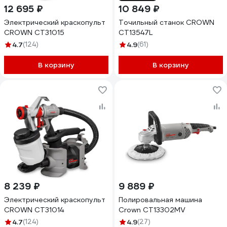
12 695 ₽
10 849 ₽
Электрический краскопульт
Точильный станок CROWN
CROWN CT31015
CT13547L
4.7
(124)
4.9
(61)
В корзину
В корзину
8 239 ₽
9 889 ₽
Электрический краскопульт
Полировальная машина
CROWN CT31014
Crown CT13302MV
4.7
(124)
4.9
(27)