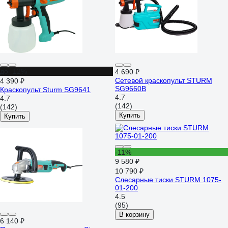
до -12%
4 690 ₽
Сетевой краскопульт STURM
4 390 ₽
SG9660B
Краскопульт Sturm SG9641
4.7
4.7
(142)
(142)
Купить
Купить
-11%
9 580 ₽
10 790 ₽
Слесарные тиски STURM 1075-
01-200
4.5
(95)
В корзину
6 140 ₽