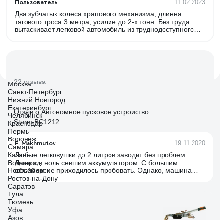
Пользователь
11.02.2023
Два зубчатых колеса храпового механизма, длинна
тягового троса 3 метра, усилие до 2-х тонн. Без труда
вытаскивает легковой автомобиль из труднодоступного
места, уже проверено несколько раз.
22 отзыва
Москва
Санкт-Петербург
Нижний Новгород
Екатеринбург
Отзыв о Автономное пусковое устройство
Челябинск
Sturm BC1212
Краснодар
Пермь
Воронеж
F. Makhmutov
19.11.2020
Самара
Казань
Любые легковушки до 2 литров заводит без проблем.
Волгоград
Даже с в ноль севшим аккумулятором. С большим
Новосибирск
объёмом не приходилось пробовать. Однако, машина
Ростов-на-Дону
должна нормально заводится - маслать стартером
Саратов
подолгу он вряд ли сможет. Обычно на запуск нужно 3-5
Тула
секунд работы стартера. Заряд при этом падает на 5-7%.
Тюмень
Уфа
Азов