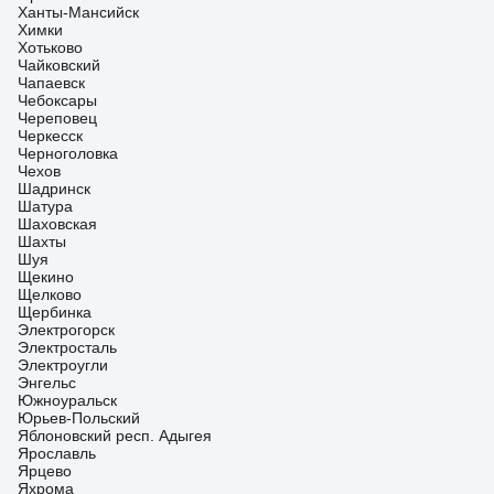
Ханты-Мансийск
Химки
Хотьково
Чайковский
Чапаевск
Чебоксары
Череповец
Черкесск
Черноголовка
Чехов
Шадринск
Шатура
Шаховская
Шахты
Шуя
Щекино
Щелково
Щербинка
Электрогорск
Электросталь
Электроугли
Энгельс
Южноуральск
Юрьев-Польский
Яблоновский респ. Адыгея
Ярославль
Ярцево
Яхрома