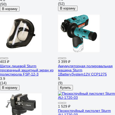
(52)
(50)
В корзину
В корзину
403 ₽
3 399 ₽
Щиток лицевой Sturm
Аккумуляторная полировальная
прозрачный защитный экран из
машина Sturm
полистирола FSP-12-3
1BatterySystem12V CCP1275
3.9
5
(14)
(9)
В корзину
Купить
1 529 ₽
Пескоструйный пистолет Sturm
AU-1720-03