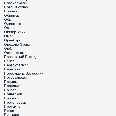
Новочеркасск
Новошахтинск
Ногинск
Обнинск
Обь
Одинцово
Озёры
Октябрьский
Омск
Оренбург
Орехово-Зуево
Орёл
Острогожск
Павловский Посад
Пенза
Первоуральск
Пересвет
Переславль-Залесский
Петрозаводск
Петушки
Подольск
Покров
Полевской
Приозерск
Прокопьевск
Протвино
Псков
Пушкино