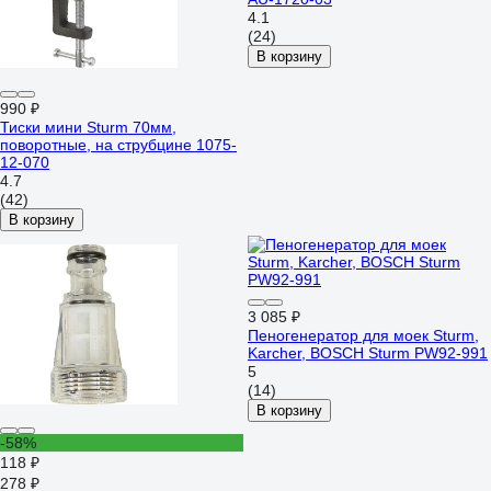
4.1
(24)
В корзину
990 ₽
Тиски мини Sturm 70мм,
поворотные, на струбцине 1075-
12-070
4.7
(42)
В корзину
3 085 ₽
Пеногенератор для моек Sturm,
Karсher, BOSCH Sturm PW92-991
5
(14)
В корзину
-58%
118 ₽
278 ₽