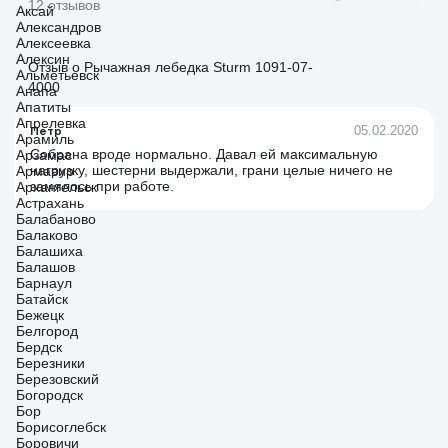
12 отзывов
Аксай
Александров
Алексеевка
Алексин
Отзыв о Рычажная лебедка Sturm 1091-07-
Альметьевск
4000
Анапа
Апатиты
Апрелевка
Петр
05.02.2020
Арамиль
Собрана вроде нормально. Давал ей максимальную
Арзамас
нагрузку, шестерни выдержали, грани целые ничего не
Армавир
замялось при работе.
Архангельск
Астрахань
Балабаново
Балаково
Балашиха
Балашов
Барнаул
Батайск
Бежецк
Белгород
Бердск
Березники
Березовский
Богородск
Бор
Борисоглебск
Боровичи