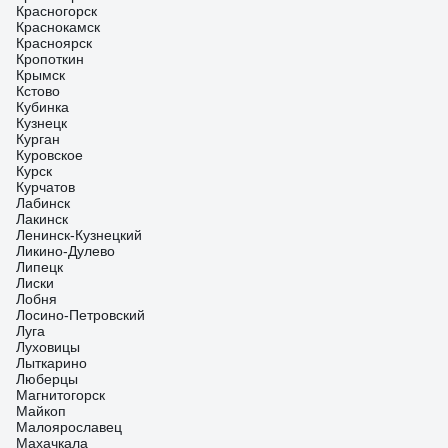
Красногорск
Краснокамск
Красноярск
Кропоткин
Крымск
Кстово
Кубинка
Кузнецк
Курган
Куровское
Курск
Курчатов
Лабинск
Лакинск
Ленинск-Кузнецкий
Ликино-Дулево
Липецк
Лиски
Лобня
Лосино-Петровский
Луга
Луховицы
Лыткарино
Люберцы
Магнитогорск
Майкоп
Малоярославец
Махачкала