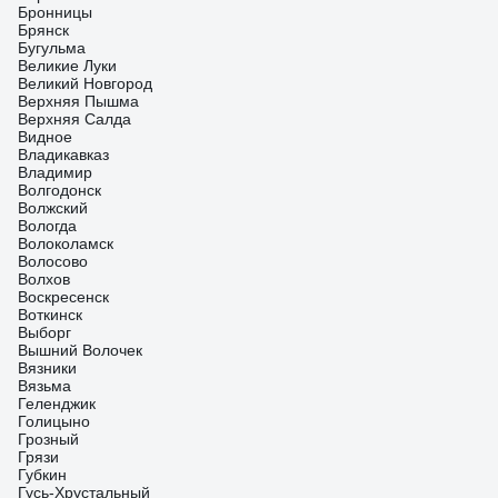
Бронницы
Брянск
Бугульма
Великие Луки
Великий Новгород
Верхняя Пышма
Верхняя Салда
Видное
Владикавказ
Владимир
Волгодонск
Волжский
Вологда
Волоколамск
Волосово
Волхов
Воскресенск
Воткинск
Выборг
Вышний Волочек
Вязники
Вязьма
Геленджик
Голицыно
Грозный
Грязи
Губкин
Гусь-Хрустальный