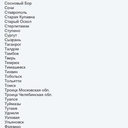
Сосновый Бор
Сочи
Ставрополь
Старая Купавна
Старый Оскол
Стерлитамак
Ступино
Сургут
Сызрань
Таганрог
Талдом
Тамбов
Тверь
Темрюк
Тимашевск
Тихвин
Тобольск
Тольятти
Томск
Троицк Московская обл.
Троицк Челябинская обл.
Туапсе
Туймазы
Тутаев
Удомля
Узловая
Ульяновск
Фрязино