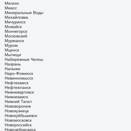
Мегион
Миасс
Минеральные Воды
Михайловка
Мичуринск
Можайск
Мончегорск
Московский
Мурманск
Муром
Мценск
Мытищи
Набережные Челны
Назрань
Нальчик
Наро-Фоминск
Невинномысск
Нефтекамск
Нефтеюганск
Нижневартовск
Нижнекамск
Нижний Тагил
Нововоронеж
Новокузнецк
Новокуйбышевск
Новомосковск
Новороссийск
Новочебоксарск