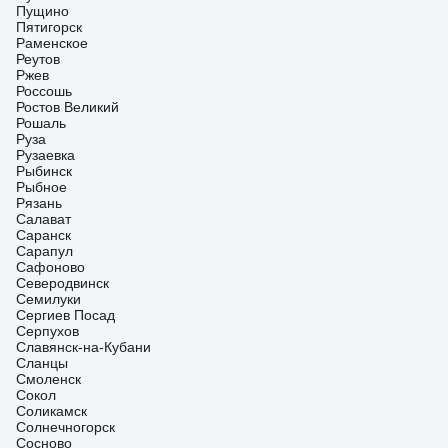
Пущино
Пятигорск
Раменское
Реутов
Ржев
Россошь
Ростов Великий
Рошаль
Руза
Рузаевка
Рыбинск
Рыбное
Рязань
Салават
Саранск
Сарапул
Сафоново
Северодвинск
Семилуки
Сергиев Посад
Серпухов
Славянск-на-Кубани
Сланцы
Смоленск
Сокол
Соликамск
Солнечногорск
Сосново