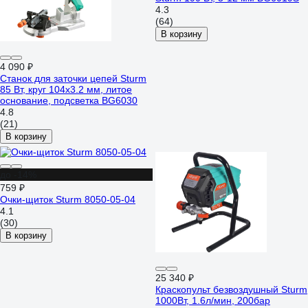
4.3
(64)
В корзину
4 090 ₽
Станок для заточки цепей Sturm
85 Вт, круг 104x3.2 мм, литое
основание, подсветка BG6030
4.8
(21)
В корзину
до -14%
759 ₽
Очки-щиток Sturm 8050-05-04
4.1
(30)
В корзину
25 340 ₽
Краскопульт безвоздушный Sturm
1000Вт, 1.6л/мин, 200бар