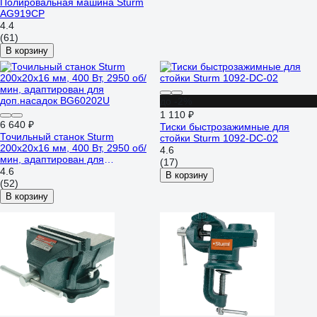
Полировальная машина Sturm
AG919CP
4.4
(61)
В корзину
до -2%
1 110 ₽
6 640 ₽
Тиски быстрозажимные для
Точильный станок Sturm
стойки Sturm 1092-DC-02
200х20х16 мм, 400 Вт, 2950 об/
4.6
мин, адаптирован для
(17)
доп.насадок BG60202U
4.6
В корзину
(52)
В корзину