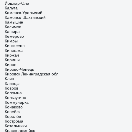
Йошкар-Ола
Калуга
Каменск-Уральский
Каменск-Шахтинский
Камышин
Касимов
Кашира
Кемерово
Кимры
Кингисепп
Кинешма
Киржач
Кириши
Киров
Кирово-Чепецк
Кировск Ленинградская обл.
Клин
Клинцы
Ковров
Коломна
Кольчугино
Коммунарка
Конаково
Копейск
Королёв
Кострома
Котельники
Красноармейск