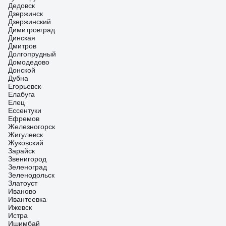
Дедовск
Дзержинск
Дзержинский
Димитровград
Динская
Дмитров
Долгопрудный
Домодедово
Донской
Дубна
Егорьевск
Елабуга
Елец
Ессентуки
Ефремов
Железногорск
Жигулевск
Жуковский
Зарайск
Звенигород
Зеленоград
Зеленодольск
Златоуст
Иваново
Ивантеевка
Ижевск
Истра
Ишимбай