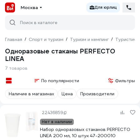
Москва
Для юрлиц
Поиск в каталоге
Главная
/
Спорт и туризм
/
Туризм и кемпинг
/
Туристиче
Одноразовые стаканы PERFECTO
LINEA
7 товаров
По популярности
Фильтры
Наличие в магазинах
Цена
Производители
22436859
Нет в наличии
Набор одноразовых стаканов PERFECTO
LINEA 200 мл, 10 штук 47-200010