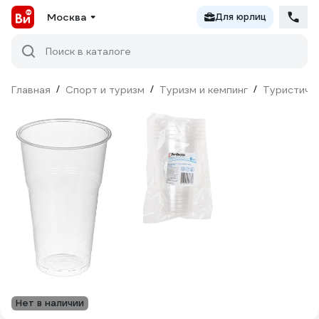
Москва
Для юрлиц
Поиск в каталоге
Главная
/
Спорт и туризм
/
Туризм и кемпинг
/
Туристиче
Нет в наличии