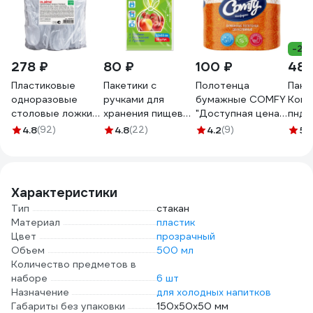
-26
278 ₽
80 ₽
100 ₽
485
Пластиковые
Пакетики с
Полотенца
Паке
одноразовые
ручками для
бумажные COMFY
Кому
столовые ложки
хранения пищевых
"Доступная цена"
пнд,
ЛАЙМА Бюджет,
продуктов Paclan
2-сл. 2 рул./вл.12
черн
4.8
(92)
4.8
(22)
4.2
(9)
5
(
комплект 100 шт,
22х33 см, 50 шт.
1-7538
50 ш
65 мм 600947
42087913 404025
1031
Характеристики
Тип
стакан
Материал
пластик
Цвет
прозрачный
Объем
500 мл
Количество предметов в
наборе
6 шт
Назначение
для холодных напитков
Габариты без упаковки
150х50х50 мм