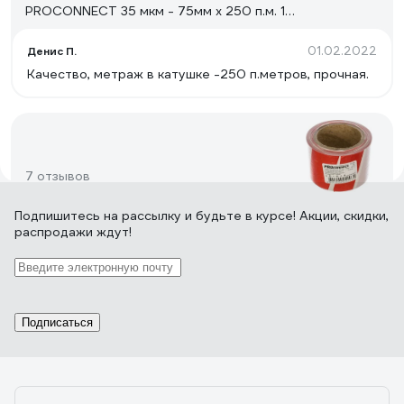
PROCONNECT 35 мкм - 75мм х 250 п.м. 19-
3235
01.02.2022
Денис П.
Качество, метраж в катушке -250 п.метров, прочная.
7 отзывов
Подпишитесь
на рассылку
и будьте в курсе! Акции, скидки,
распродажи ждут!
Отзыв об оградительной ленте
PROCONNECT 35 мкм - 75мм х 100 п.м. 19-
3135
07.02.2024
Эмиль
Длинная)
Подписаться