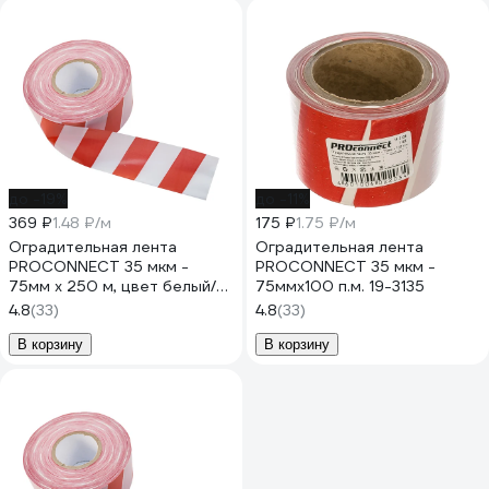
до -19%
до -11%
369 ₽
1.48 ₽/м
175 ₽
1.75 ₽/м
Оградительная лента
Оградительная лента
PROCONNECT 35 мкм -
PROCONNECT 35 мкм -
75мм х 250 м, цвет белый/
75ммх100 п.м. 19-3135
красный 19-3235
4.8
(33)
4.8
(33)
В корзину
В корзину