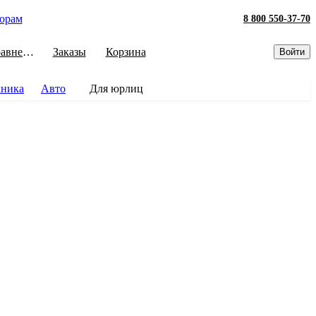
орам
8 800 550-37-70
Сравнение
Заказы
Корзина
Войти
хника
Авто
Для юрлиц