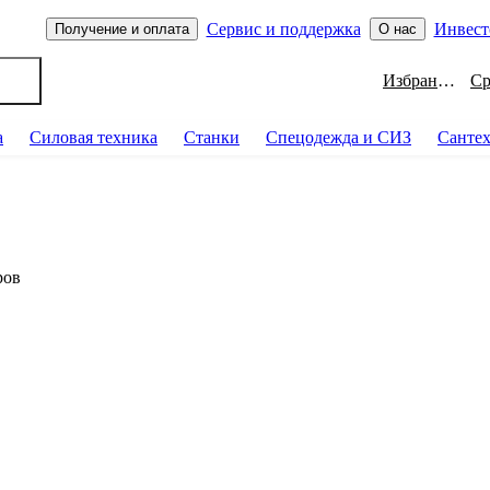
Сервис и поддержка
Инвест
Получение и оплата
О нас
Избранное
а
Силовая техника
Станки
Спецодежда и СИЗ
Санте
ров