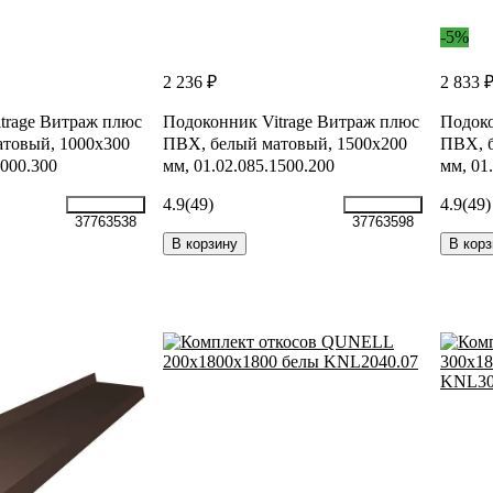
-5%
2 236 ₽
2 833 
trage Витраж плюс
Подоконник Vitrage Витраж плюс
Подоко
товый, 1000x300
ПВХ, белый матовый, 1500x200
ПВХ, б
1000.300
мм, 01.02.085.1500.200
мм, 01
4.9
(49)
4.9
(49)
37763538
37763598
В корзину
В корз