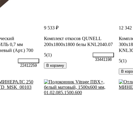
9 533 ₽
12 342
ческий
Комплект откосов QUNELL
Компл
ЛЬ 0,7 мм
200x1800x1800 белы KNL2040.07
300x18
невый (Арт.) 700
KNL30
5
(1)
33441198
5
(1)
В корзину
22412259
В корз