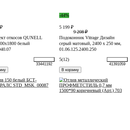
-44%
 ₽
5 199 ₽
9 208 ₽
ект откосов QUNELL
Подоконник Vitrage Дизайн
00x1800 белый
серый матовый, 2400 х 250 мм,
40.07
01.06.125.2400.250
5
(12)
33441192
41391059
ину
В корзину