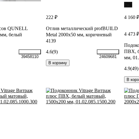
-7%
222 ₽
4 160 
осов QUNELL
Отлив металлический profBUILD
4 473 
мм, белый
Metal 2000х50 мм, коричневый
4139
Подоко
ПВХ, б
4.6
(9)
39458110
24609681
мм, 01
В корзину
4.9
(49)
В корз