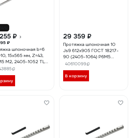
24%
255 ₽
29 359 ₽
95 ₽
Протяжка шпоночная 10
яжка шпоночная b=6
Js9 612x905 ГОСТ 18217-
D10, 15x565 мм, Z=43,
90 (2405-1064) Р6М5
5 М2, 2405-1052 TLX
Beltools ri.135.219
40610099
25
43885
В корзину
орзину