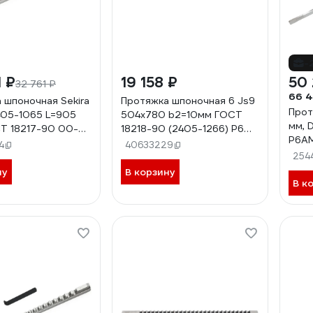
-
 ₽
19 158 ₽
50 
32 761 ₽
66 4
 шпоночная Sekira
Протяжка шпоночная 6 Js9
Прот
405-1065 L=905
504x780 b2=10мм ГОСТ
мм, 
Т 18217-90 00-
18218-90 (2405-1266) Р6М5
Р6АМ
4
Beltools ri.135.218
4
40633229
706
254
ну
В корзину
В к