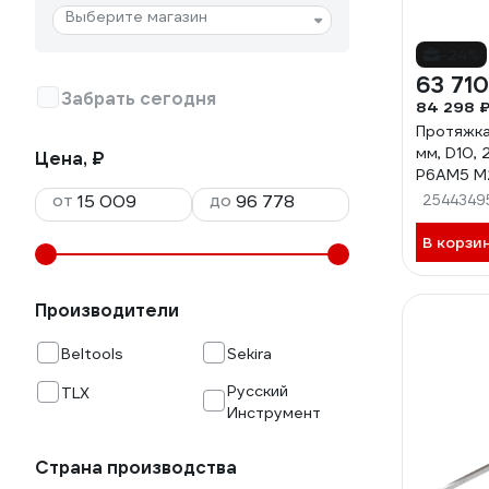
Выберите магазин
-24%
63 710
Забрать сегодня
84 298 
Протяжка
мм, D10, 
Цена, ₽
Р6АМ5 М2
70627
от
до
2544349
В корзи
Производители
Beltools
Sekira
Русский
TLX
Инструмент
Страна производства