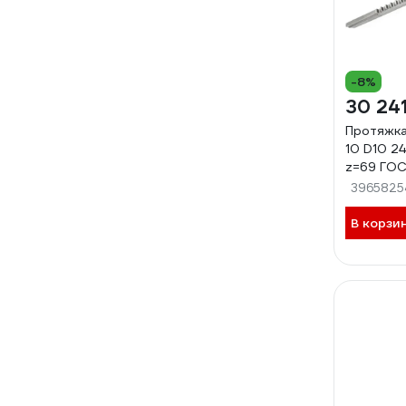
-8%
30 241
Протяжка
10 D10 2
z=69 ГОС
0005457
3965825
В корзи