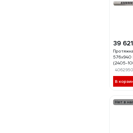
39 621
Протяжка
576x940 
(2405-10
ri.135.217
406295
В корзи
Нет в на