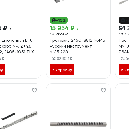
-15%
-
5 ₽
15 954 ₽
91 
18 769 ₽
120 
 шпоночная b=6
Протяжка 2450-8812 Р6М5
Прот
15x565 мм, Z=43,
Русский Инструмент
мм, 
, 2405-1051 TLX
ri.135.228
Р6АМ
706
5
40623611
254
ну
В корзину
В к