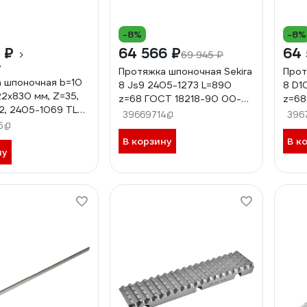
-8%
-8%
 ₽
64 566 ₽
64 
69 945 ₽
₽
Протяжка шпоночная Sekira
Прот
 шпоночная b=10
8 Js9 2405-1273 L=890
8 D1
22x830 мм, Z=35,
z=68 ГОСТ 18218-90 00-
z=68
, 2405-1069 TLX
00052824
000
39669714
396
5
В корзину
В к
ну