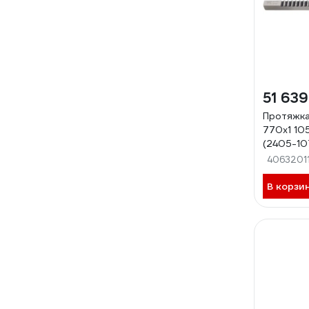
51 639
Протяжка
770x1 10
(2405-10
ri.135.214
4063201
В корзи