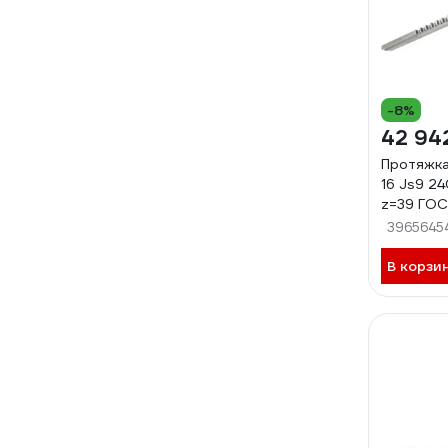
-8%
42 94
Протяжка
16 Js9 24
z=39 ГОС
000546
3965645
В корзи