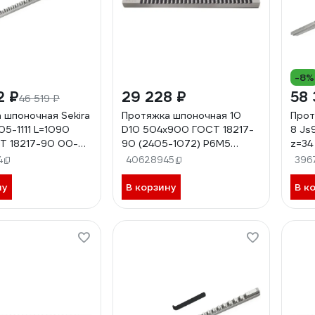
-8%
2 ₽
29 228 ₽
58 
46 519 ₽
 шпоночная Sekira
Протяжка шпоночная 10
Прот
05-1111 L=1090
D10 504x900 ГОСТ 18217-
8 Js
Т 18217-90 00-
90 (2405-1072) Р6М5
z=34
02
Beltools ri.135.213
000
4
40628945
396
ну
В корзину
В к