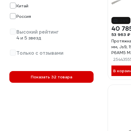
Китай
Россия
-24%
40 78
Высокий рейтинг
53 963 ₽
4 и 5 звезд
Протяжка
мм, Js9, 
Только с отзывами
Р6АМ5 М2
70619
2544355
В корзи
Показать 32 товара