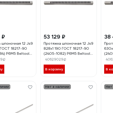
 ₽
53 129 ₽
38 
 шпоночная 12 Js9
Протяжка шпоночная 12 Js9
Прот
ГОСТ 18217-90
828x1 190 ГОСТ 18217-90
630x
84) Р6М5 Beltools
(2405-1082) Р6М5 Beltools
(240
ri.135.220
ri.13
09
40629029
406
ну
В корзину
В к
личии
Нет в наличии
Нет