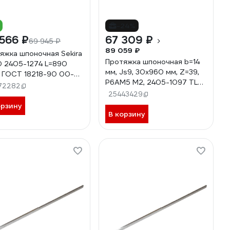
-24%
566 ₽
67 309 ₽
69 945 ₽
89 059 ₽
яжка шпоночная Sekira
Протяжка шпоночная b=14
0 2405-1274 L=890
мм, Js9, 30x960 мм, Z=39,
 ГОСТ 18218-90 00-
Р6АМ5 М2, 2405-1097 TLX
52825
72282
70623
25443429
орзину
В корзину