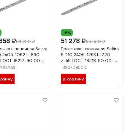
-8%
358 ₽
51 278 ₽
63 220 ₽
55 550 ₽
яжка шпоночная Sekira
Протяжка шпоночная Sekira
9 2405-1062 L=890
5 D10 2405-1263 L=720
 ГОСТ 18217-90 00-
z=49 ГОСТ 18218-90 00-
37845
00052822
70878
39670950
орзину
В корзину