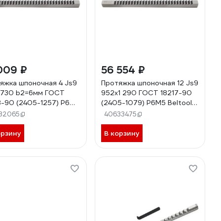
009 ₽
56 554 ₽
яжка шпоночная 4 Js9
Протяжка шпоночная 12 Js9
730 b2=6мм ГОСТ
952x1 290 ГОСТ 18217-90
8-90 (2405-1257) Р6М5
(2405-1079) Р6М5 Beltools
ols ri.135.210
ri.135.221
32065
40633475
орзину
В корзину