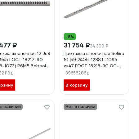
-8%
477 ₽
31 754 ₽
34 399 ₽
яжка шпоночная 12 Js9
Протяжка шпоночная Sekira
945 ГОСТ 18217-90
10 js9 2405-1288 L=1095
5-1073) Р6М5 Beltools
z=47 ГОСТ 18218-90 00-
5.222
00054577
32119
39656286
орзину
В корзину
 в наличии
Нет в наличии