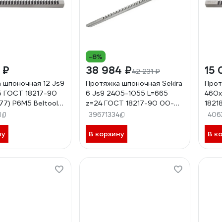
-8%
 ₽
38 984 ₽
15 
42 231 ₽
 шпоночная 12 Js9
Протяжка шпоночная Sekira
Прот
5 ГОСТ 18217-90
6 Js9 2405-1055 L=665
460x
77) Р6М5 Beltools
z=24 ГОСТ 18217-90 00-
1821
00052831
Belto
1
39671334
406
ну
В корзину
В к