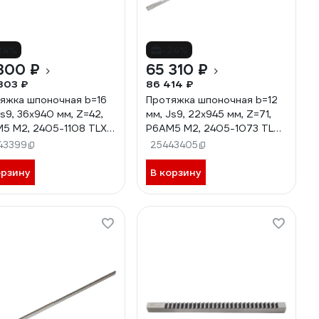
24%
-24%
300 ₽
65 310 ₽
803 ₽
86 414 ₽
яжка шпоночная b=16
Протяжка шпоночная b=12
Js9, 36x940 мм, Z=42,
мм, Js9, 22x945 мм, Z=71,
5 М2, 2405-1108 TLX
Р6АМ5 М2, 2405-1073 TLX
24
70622
43399
25443405
орзину
В корзину