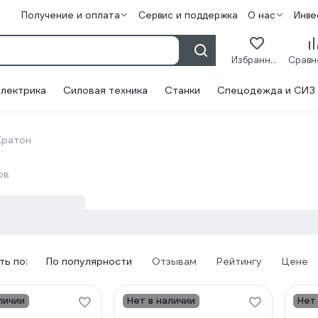
Получение и оплата
Сервис и поддержка
О нас
Инве
Избранное
лектрика
Силовая техника
Станки
Спецодежда и СИЗ
Кратон
ов
ь по:
По популярности
Отзывам
Рейтингу
Цене
личии
Нет в наличии
Нет