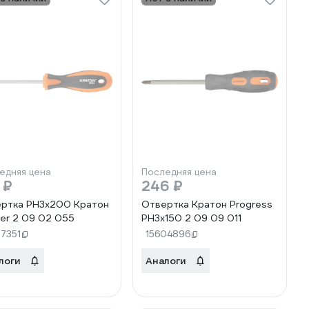
едняя цена
Последняя цена
 ₽
246 ₽
ртка PH3х200 Кратон
Отвертка Кратон Progress
er 2 09 02 055
PH3x150 2 09 09 011
27351
15604896
логи
Аналоги