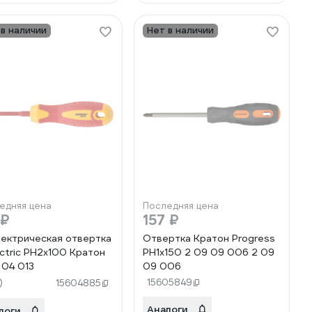
 в наличии
Нет в наличии
едняя цена
Последняя цена
 ₽
157 ₽
ектрическая отвертка
Отвертка Кратон Progress
ectric PH2х100 Кратон
PH1x150 2 09 09 006 2 09
 04 013
09 006
)
15605849
15604885
Аналоги
логи