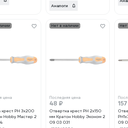
Ана
Аналоги
личии
Нет в наличии
Нет
я цена
Последняя цена
Посл
48 ₽
157
 крест РН 3x200
Отвертка крест РН 2x150
Отве
н Hobby Мастер 2
мм Кратон Hobby Эконом 2
PH1x
4
09 03 031
09 