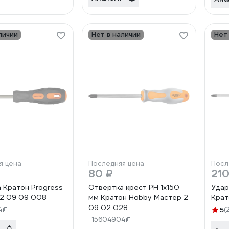
личии
Нет в наличии
Нет
я цена
Последняя цена
Посл
80 ₽
210
 Кратон Progress
Отвертка крест РН 1x150
Удар
2 09 09 008
мм Кратон Hobby Мастер 2
Крат
09 02 028
4
5
(
15604904