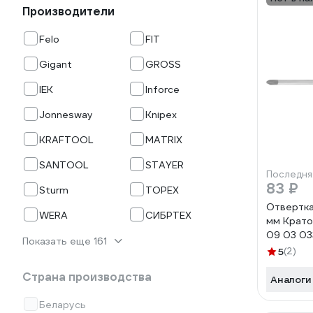
Производители
Felo
FIT
Gigant
GROSS
IEK
Inforce
Jonnesway
Knipex
KRAFTOOL
MATRIX
SANTOOL
STAYER
Последня
83 ₽
Sturm
TOPEX
Отвертка
WERA
СИБРТЕХ
мм Крато
09 03 03
Показать еще 161
5
(2)
Страна производства
Аналоги
Беларусь