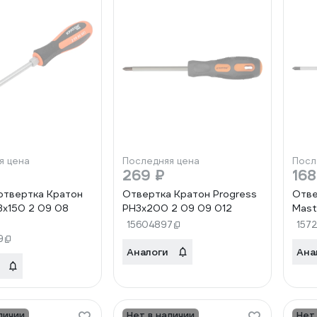
я цена
Последняя цена
Посл
269 ₽
168
отвертка Кратон
Отвертка Кратон Progress
Отве
H3x150 2 09 08
PH3x200 2 09 09 012
Mast
15604897
157
9
Аналоги
Ана
личии
Нет в наличии
Нет