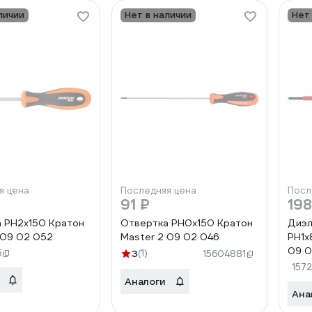
личии
Нет в наличии
Нет
я цена
Последняя цена
Посл
91 ₽
198
 PH2х150 Кратон
Отвертка PH0х150 Кратон
Диэл
 09 02 052
Master 2 09 02 046
PH1х
09 0
5
3
(1)
15604881
157
Аналоги
Ана