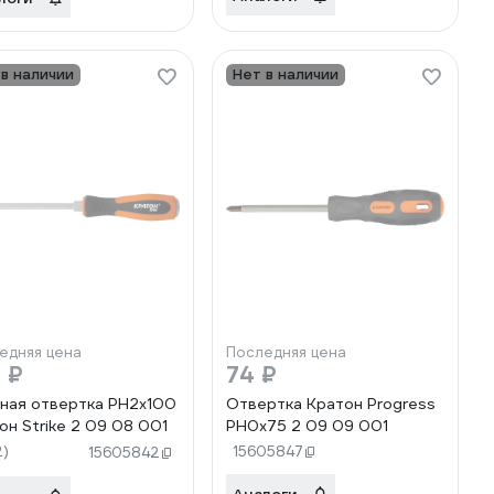
 в наличии
Нет в наличии
едняя цена
Последняя цена
 ₽
74 ₽
ная отвертка PH2х100
Отвертка Кратон Progress
он Strike 2 09 08 001
PH0x75 2 09 09 001
2)
15605847
15605842