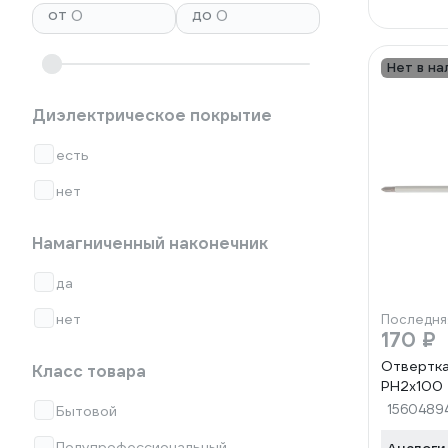
от
до
Нет в на
Диэлектрическое покрытие
есть
нет
Намагниченный наконечник
да
нет
Последня
170 ₽
Отвертка
Класс товара
PH2x100 
1560489
Бытовой
Полупрофессиональный