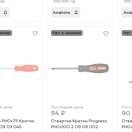
0
15604907
156
Аналоги
Ана
личии
Нет в наличии
Нет
я цена
Последняя цена
Посл
94 ₽
90
 PH0х75 Кратон
Отвертка Кратон Progress
Отве
 09 03 045
PH0x100 2 09 09 002
PH0x