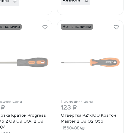
Аналоги
логи
 в наличии
Нет в наличии
едняя цена
Последняя цена
 ₽
123 ₽
ртка Кратон Progress
Отвертка PZ1х100 Кратон
75 2 09 09 004 2 09
Master 2 09 02 056
004
15604884