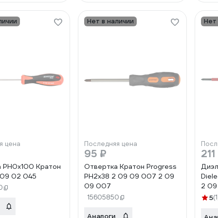
личии
Нет в наличии
Нет
я цена
Последняя цена
Посл
95 ₽
211
 PH0х100 Кратон
Отвертка Кратон Progress
Диэл
 09 02 045
PH2x38 2 09 09 007 2 09
Diel
09 007
2 09
0
15605850
5
(1
Аналоги
Ана