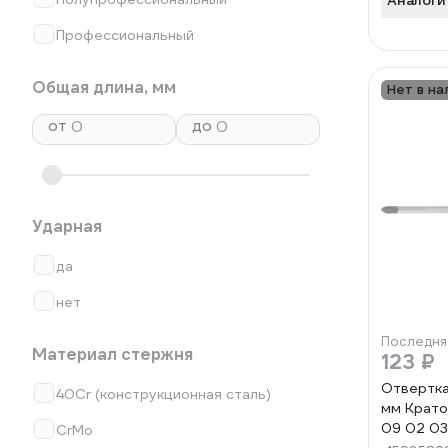
Аналоги
Профессиональный
Общая длина, мм
Нет в на
от
до
Ударная
да
нет
Последня
Материал стержня
123 ₽
Отвертка
40Cr (конструкционная сталь)
мм Крато
09 02 03
CrMo