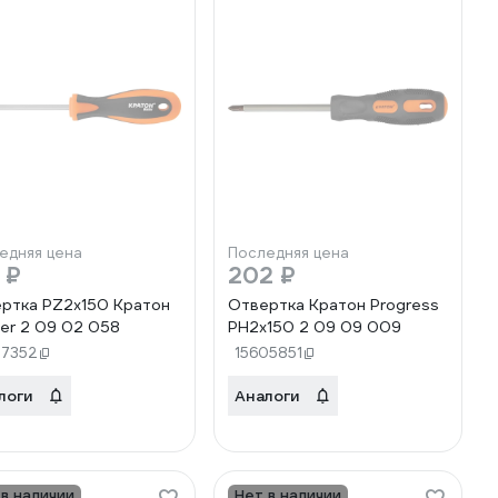
едняя цена
Последняя цена
 ₽
202 ₽
ртка PZ2х150 Кратон
Отвертка Кратон Progress
er 2 09 02 058
PH2x150 2 09 09 009
27352
15605851
логи
Аналоги
 в наличии
Нет в наличии