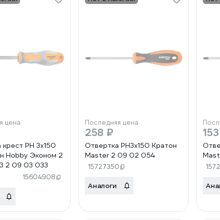
я цена
Последняя цена
Посл
258 ₽
153
 крест РН 3x150
Отвертка PH3х150 Кратон
Отве
н Hobby Эконом 2
Master 2 09 02 054
Mast
3 2 09 03 033
15727350
157
15604908
Аналоги
Ана