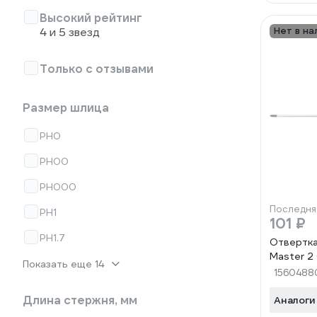
Высокий рейтинг
4 и 5 звезд
Нет в на
Только с отзывами
Размер шлица
PH0
PH00
PH000
Последня
PH1
101 ₽
PH1.7
Отвертка
Master 2
Показать еще 14
1560488
Длина стержня, мм
Аналоги