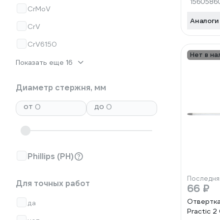
1560586
CrMoV
Аналоги
CrV
CrV6150
Нет в на
Показать еще 16
Диаметр стержня, мм
от
до
Phillips (PH)
Последня
Для точных работ
66 ₽
Отвертка
да
Practic 2