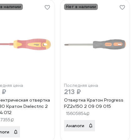
 в наличии
Нет в наличии
едняя цена
Последняя цена
 ₽
213 ₽
ектрическая отвертка
Отвертка Кратон Progress
80 Кратон Dielectric 2
PZ2x150 2 09 09 015
4 012
15605854
27355
Аналоги
логи