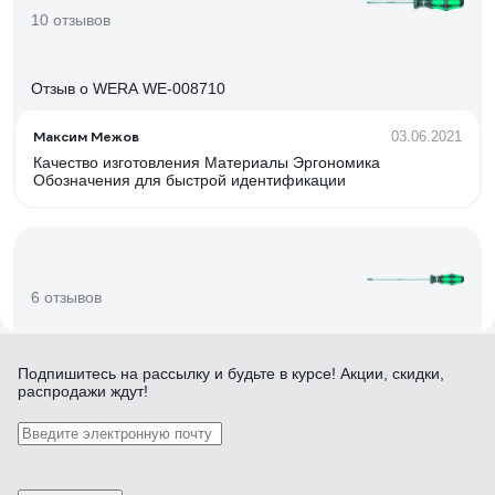
10 отзывов
Отзыв о WERA WE-008710
Максим Межов
03.06.2021
Качество изготовления Материалы Эргономика
Обозначения для быстрой идентификации
6 отзывов
Отзыв о WERA WE-008725
Подпишитесь
на рассылку
и будьте в курсе! Акции, скидки,
распродажи ждут!
Муравьёв Евгений
30.01.2017
Отличное качество, удобная рукоятка, маркировка, очень
&quot;цепкий&quot; шлиц. Внушающий уважение
производитель