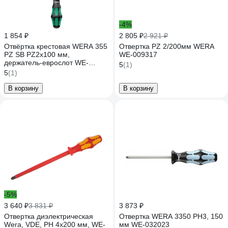
-4%
1 854 ₽
2 805 ₽
2 921 ₽
Отвёртка крестовая WERA 355
Отвертка PZ 2/200мм WERA
PZ SB PZ2x100 мм,
WE-009317
держатель-еврослот WE-
5
(1)
100057
5
(1)
В корзину
В корзину
-5%
3 640 ₽
3 831 ₽
3 873 ₽
Отвертка диэлектрическая
Отвертка WERA 3350 PH3, 150
Wera, VDE, PH 4х200 мм, WE-
мм WE-032023