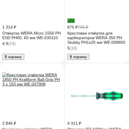
-4%
1 314 ₽
675 ₽
705 ₽
Отвертка WERA Micro 1550 PH
Крестовая отвёртка для
ESD PH00, 60 мм WE-030110
карбюраторов WERA 350 PH
Stubby PH1x25 мм WE-008850
4.9
(14)
5
(10)
В корзину
В корзину
2 846 ₽
4 311 ₽