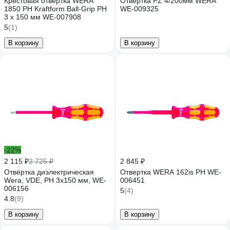
Крестовая отвёртка WERA
Отвертка PZ 4/200мм WERA
1850 PH Kraftform Ball-Grip PH
WE-009325
3 x 150 мм WE-007908
5
(1)
В корзину
В корзину
-22%
2 115 ₽
2 725 ₽
2 845 ₽
Отвёртка диэлектрическая
Отвертка WERA 162is PH WE-
Wera, VDE, PH 3х150 мм, WE-
006451
006156
5
(4)
4.8
(9)
В корзину
В корзину