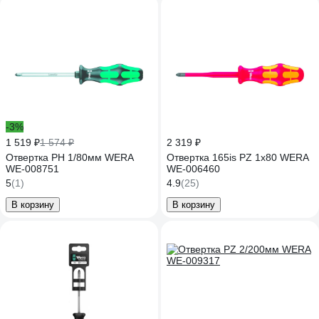
-3%
1 519 ₽
1 574 ₽
2 319 ₽
Отвертка PH 1/80мм WERA
Отвертка 165is PZ 1x80 WERA
WE-008751
WE-006460
5
(1)
4.9
(25)
В корзину
В корзину