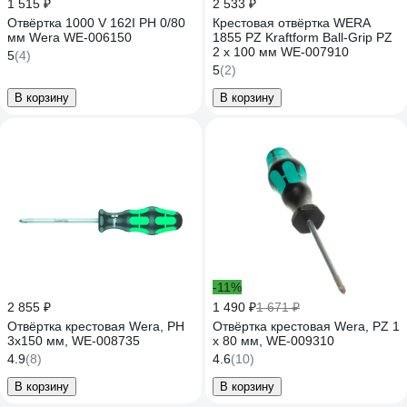
1 515 ₽
2 533 ₽
Отвёртка 1000 V 162I PH 0/80
Крестовая отвёртка WERA
мм Wera WE-006150
1855 PZ Kraftform Ball-Grip PZ
2 x 100 мм WE-007910
5
(4)
5
(2)
В корзину
В корзину
-11%
2 855 ₽
1 490 ₽
1 671 ₽
Отвёртка крестовая Wera, PH
Отвёртка крестовая Wera, PZ 1
3x150 мм, WE-008735
x 80 мм, WE-009310
4.9
(8)
4.6
(10)
В корзину
В корзину