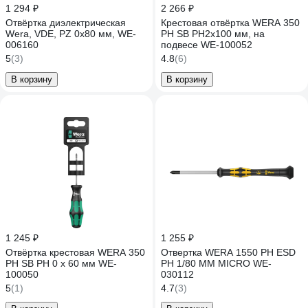
1 294 ₽
2 266 ₽
Отвёртка диэлектрическая
Крестовая отвёртка WERA 350
Wera, VDE, PZ 0х80 мм, WE-
PH SB PH2x100 мм, на
006160
подвесе WE-100052
5
(3)
4.8
(6)
В корзину
В корзину
1 245 ₽
1 255 ₽
Отвёртка крестовая WERA 350
Отвертка WERA 1550 PH ESD
PH SB PH 0 x 60 мм WE-
PH 1/80 MM MICRO WE-
100050
030112
5
(1)
4.7
(3)