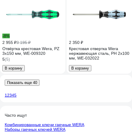
-8%
2 955 ₽
3 195 ₽
2 350 ₽
Отвёртка крестовая Wera, PZ
Крестовая отвертка Wera
3x150 мм, WE-009320
нержавеющая сталь, PH 2x100
мм, WE-032022
5
(5)
В корзину
В корзину
Показать еще 40
1
2
3
4
5
Часто ищут
Комбинированные ключи гаечные WERA
Наборы гаечных ключей WERA