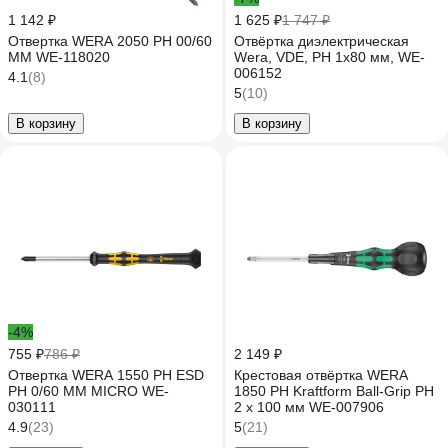
1 142 ₽
1 625 ₽
1 747 ₽
Отвертка WERA 2050 PH 00/60
Отвёртка диэлектрическая
MM WE-118020
Wera, VDE, PH 1х80 мм, WE-
006152
4.1
(8)
5
(10)
В корзину
В корзину
-4%
755 ₽
786 ₽
2 149 ₽
Отвертка WERA 1550 PH ESD
Крестовая отвёртка WERA
PH 0/60 MM MICRO WE-
1850 PH Kraftform Ball-Grip PH
030111
2 x 100 мм WE-007906
4.9
(23)
5
(21)