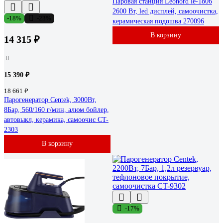
Паровая станция Leonord le-1806
2600 Вт, led дисплей, самоочистка,
-18%
-23%
керамическая подошва 270096
В корзину
14 315 ₽
15 390 ₽
18 661 ₽
Парогенератор Centek, 3000Вт,
8Бар, 560/160 г/мин, алюм бойлер,
автовыкл, керамика, самоочис CT-
2303
В корзину
-17%