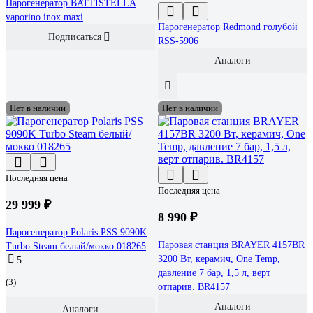
Парогенератор BATTISTELLA
vaporino inox maxi
Парогенератор Redmond голубой
Подписаться
RSS-5906
Аналоги
Нет в наличии
Нет в наличии
Последняя цена
Последняя цена
29 999 ₽
8 990 ₽
Парогенератор Polaris PSS 9090K
Паровая станция BRAYER 4157BR
Turbo Steam белый/мокко 018265
3200 Вт, керамич, One Temp,
5
давление 7 бар, 1,5 л, верт
(3)
отпарив. BR4157
Аналоги
Аналоги