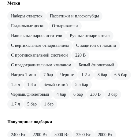
Метки
Наборы отверток
Пассатижи и плоскогубцы
Гладильные доски
Отпариватели
Напольные пароочистители
Ручные отпариватели
С вертикальным отпариванием
С защитой от накипи
С противокапельной системой
220 В
С предохранительным клапаном
Белый фиолетовый
Нагрев 1 мин
7 бар
Черные
1.2 л
8 бар
6.5 бар
1.5 л
1.8 л
Белый синий
5.5 бар
Черный/фиолетовый
4 бар
6 бар
230 В
3 бар
1.7 л
5 бар
1 бар
Популярные подборки
2400 Вт
2200 Вт
3000 Вт
3200 Вт
2000 Вт