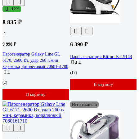
-12%
8 835 ₽
6 390 ₽
9 990 ₽
Парогенератор Galaxy Line GL
Паровая станция Kitfort КТ-9148
6170, 2600 Вт, удар 260 г/мин,
4.4
керамика, фиолетовый 7060161700
(17)
4
(2)
В корзину
В корзину
Нет в наличии