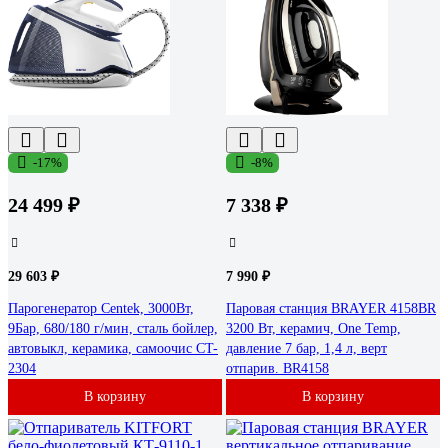
-17%
-8%
24 499 ₽
7 338 ₽
29 603 ₽
7 990 ₽
Парогенератор Centek, 3000Вт,
Паровая станция BRAYER 4158BR
9Бар, 680/180 г/мин, сталь бойлер,
3200 Вт, керамич, One Temp,
автовыкл, керамика, самоочис CT-
давление 7 бар, 1,4 л, верт
2304
отпарив. BR4158
В корзину
В корзину