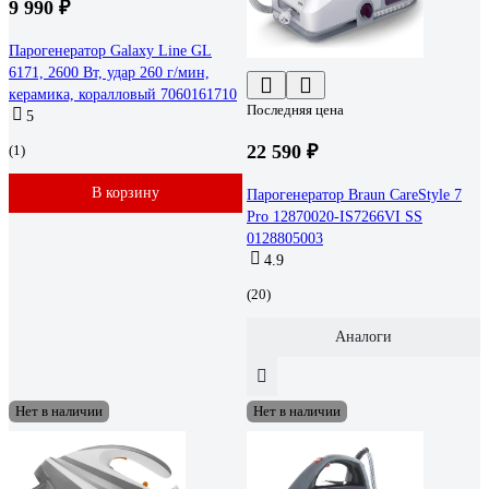
9 990 ₽
Парогенератор Galaxy Line GL
6171, 2600 Вт, удар 260 г/мин,
керамика, коралловый 7060161710
Последняя цена
5
22 590 ₽
(1)
В корзину
Парогенератор Braun CareStyle 7
Pro 12870020-IS7266VI SS
0128805003
4.9
(20)
Аналоги
Нет в наличии
Нет в наличии