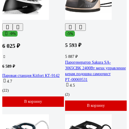
-9%
-5%
5 593 ₽
6 025 ₽
5 887 ₽
Парогенератор Sakura SA-
6 589 ₽
3065CBK 2400Вт мехн.управление
керам.подошва самоочист
Паровая станция Kitfort КТ-9142
РТ-00069531
4.7
4.5
(22)
(2)
В корзину
В корзину