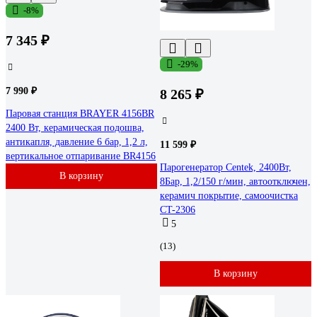
-8%
7 345 ₽
-29%
7 990 ₽
8 265 ₽
Паровая станция BRAYER 4156BR
2400 Вт, керамическая подошва,
антикапля, давление 6 бар, 1,2 л,
11 599 ₽
вертикальное отпаривание BR4156
Парогенератор Centek, 2400Вт,
В корзину
8Бар, 1,2/150 г/мин, автоотключен,
керамич покрытие, самоочистка
CT-2306
5
(13)
В корзину