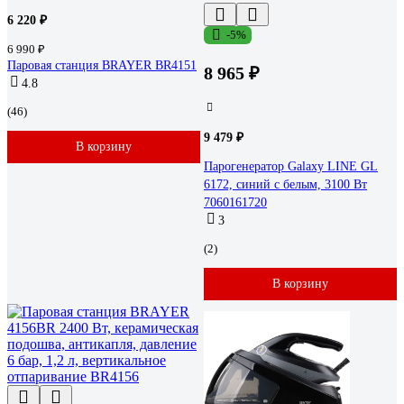
6 220 ₽
-5%
6 990 ₽
Паровая станция BRAYER BR4151
8 965 ₽
4.8
(46)
9 479 ₽
В корзину
Парогенератор Galaxy LINE GL
6172, синий с белым, 3100 Вт
7060161720
3
(2)
В корзину