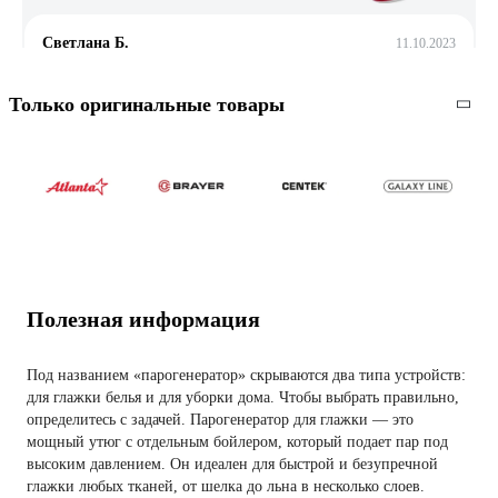
Светлана Б.
11.10.2023
Достоинства: работает хорошо. Отпаривать одно
удрвольствие. Недостатки: пока нет
Только оригинальные товары
68 отзывов
Отзыв о KITFORT КТ-980
Юрий Ч.
12.02.2025
Вещь хорошая, нужная маленько заедает кнопка подачи
Полезная информация
пара. А так нормально
Под названием «парогенератор» скрываются два типа устройств:
для глажки белья и для уборки дома. Чтобы выбрать правильно,
определитесь с задачей. Парогенератор для глажки — это
мощный утюг с отдельным бойлером, который подает пар под
высоким давлением. Он идеален для быстрой и безупречной
глажки любых тканей, от шелка до льна в несколько слоев.