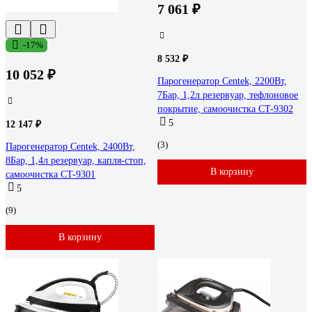
7 061 ₽
-17%
8 532 ₽
10 052 ₽
Парогенератор Centek, 2200Вт,
7Бар, 1,2л резервуар, тефлоновое
покрытие, самоочистка CT-9302
5
12 147 ₽
(3)
Парогенератор Centek, 2400Вт,
8Бар, 1,4л резервуар, капля-стоп,
В корзину
самоочистка CT-9301
5
(9)
В корзину