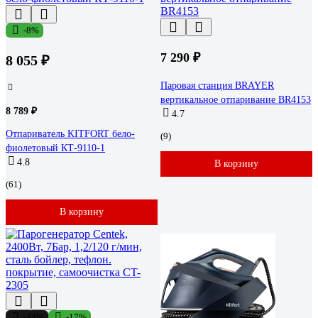
-8%
7 290 ₽
8 055 ₽
Паровая станция BRAYER
вертикальное отпаривание BR4153
8 789 ₽
4.7
Отпариватель KITFORT бело-
(9)
фиолетовый КТ-9110-1
4.8
В корзину
(61)
В корзину
-24%
-17%