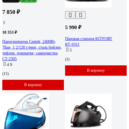
7 850 ₽
5 990 ₽
10 353 ₽
Паровая станция KITFORT
Парогенератор Centek, 2400Вт,
КТ-9311
7Бар, 1,2/120 г/мин, сталь бойлер,
5
тефлон. покрытие, самоочистка
CT-2305
(3)
4.9
В корзину
(15)
В корзину