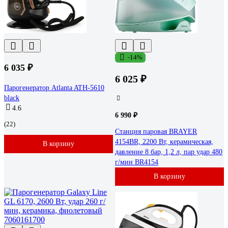
-14%
6 035 ₽
6 025 ₽
Парогенератор Atlanta ATH-5610
black
4.6
6 990 ₽
(22)
Станция паровая BRAYER
4154BR, 2200 Вт, керамическая,
В корзину
давление 8 бар, 1,2 л, пар удар 480
г/мин BR4154
В корзину