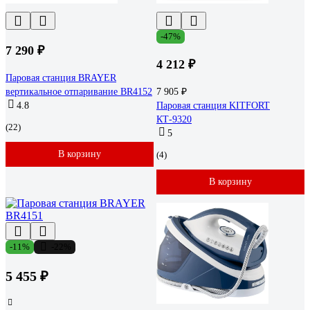
-47%
7 290 ₽
4 212 ₽
Паровая станция BRAYER
вертикальное отпаривание BR4152
7 905 ₽
4.8
Паровая станция KITFORT
КТ-9320
(22)
5
В корзину
(4)
В корзину
-11%
-22%
5 455 ₽