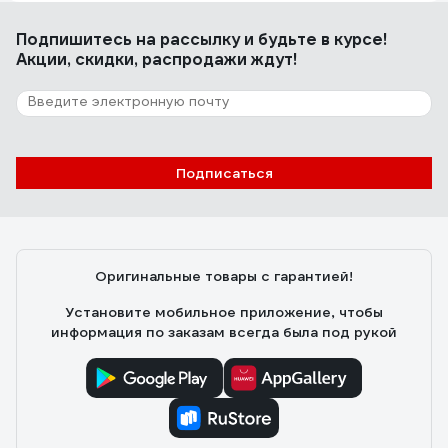
Грязь поднимает, белого налёта после мойки не
заметил. Пенообразователь у меня ужасный, поэтому
Подпишитесь
на рассылку
и будьте в курсе!
про пенность не могу сказать
Акции, скидки, распродажи ждут!
40 отзывов
Отзыв о шампуне Shine systems BL
GentleWash 750 мл SSBL993
Подписаться
Виктор С.
20.11.2023
Отлично смывает осеннюю грязь, хорошо пенится, не
оставляет разводов !
Оригинальные товары с гарантией!
Установите мобильное приложение, чтобы
информация по заказам всегда была под рукой