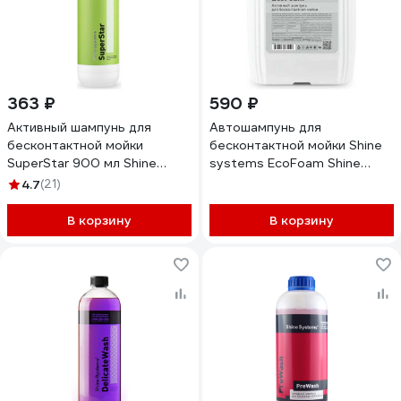
363 ₽
590 ₽
Активный шампунь для
Автошампунь для
бесконтактной мойки
бесконтактной мойки Shine
SuperStar 900 мл Shine
systems EcoFoam Shine
systems SS925
Systems 5 л SS941
4.7
(21)
В корзину
В корзину