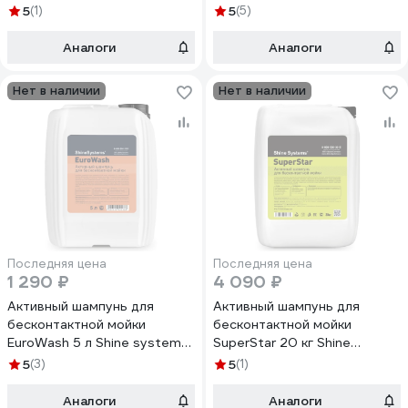
systems SS759
Systems SS938
5
(1)
5
(5)
Аналоги
Аналоги
Нет в наличии
Нет в наличии
Последняя цена
Последняя цена
1 290 ₽
4 090 ₽
Активный шампунь для
Активный шампунь для
бесконтактной мойки
бесконтактной мойки
EuroWash 5 л Shine systems
SuperStar 20 кг Shine
SS937
systems SS637
5
(3)
5
(1)
Аналоги
Аналоги