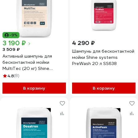
-9%
3 190 ₽
4 290 ₽
3 509 ₽
Шампунь для бесконтактной
Активный шампунь для
мойки Shine systems
бесконтактной мойки
PreWash 20 л SS638
MultiTec (20 кг) Shine
Systems SS927
4.8
(8)
В корзину
В корзину