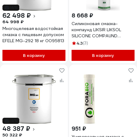
-4%
62 498 ₽
8 668 ₽
64 998 ₽
Силиконовая смазка-
Многоцелевая водостойкая
компаунд LIKSIR LIKSOL
смазка с пищевым допуском
SILICONE COMPAUND
EFELE MG-292 18 кг 0095813
GREASE H1 (0,4кг) 401002
4.3
(3)
В корзину
В корзину
-4%
48 387 ₽
951 ₽
50 322 ₽
Универсальная смазка с