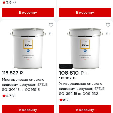
SG-392 (банка 5 кг) 91525
3.5
(2)
401202
0091525
В корзину
В корзину
-4%
108 810 ₽
115 827 ₽
113 162 ₽
Многоцелевая смазка с
Универсальная смазка с
пищевым допуском EFELE
пищевым допуском EFELE
SG-301 18 кг 0091518
SG-392 18 кг 0091532
4.7
(3)
5
(5)
В корзину
В корзину