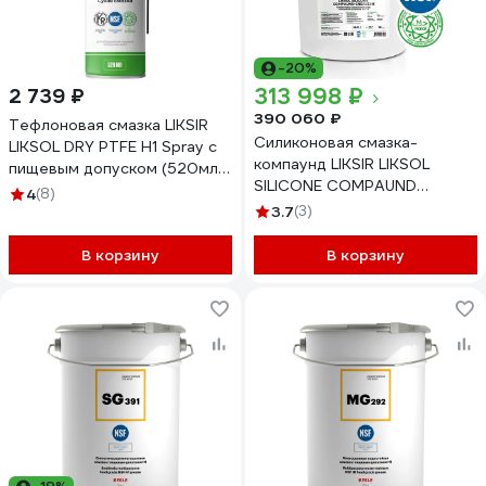
-20%
313 998 ₽
2 739 ₽
390 060 ₽
Тефлоновая смазка LIKSIR
Силиконовая смазка-
LIKSOL DRY PTFE H1 Spray с
компаунд LIKSIR LIKSOL
пищевым допуском (520мл)
SILICONE COMPAUND
500109
4
(8)
GREASE H1, 18кг 401004
3.7
(3)
В корзину
В корзину