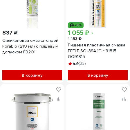
-8%
1 055 ₽
837 ₽
1 153 ₽
Силиконовая смазка-спрей
Пищевая пластичная смазка
ForaBio (210 мл) с пищевым
EFELE SG-394 10 г 91815
допуском FB201
0091815
4.9
(33)
В корзину
В корзину