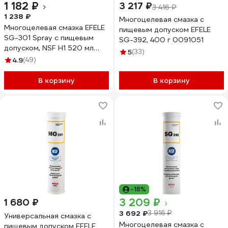
1 182 ₽
3 217 ₽
3 416 ₽
1 238 ₽
Многоцелевая смазка с
Многоцелевая смазка EFELE
пищевым допуском EFELE
SG-301 Spray с пищевым
SG-392, 400 г 0091051
допуском, NSF H1 520 мл
5
(33)
0099897
4.9
(49)
В корзину
В корзину
-18%
3 209 ₽
1 680 ₽
3 692 ₽
3 916 ₽
Универсальная смазка с
Многоцелевая смазка с
пищевым допуском EFELE