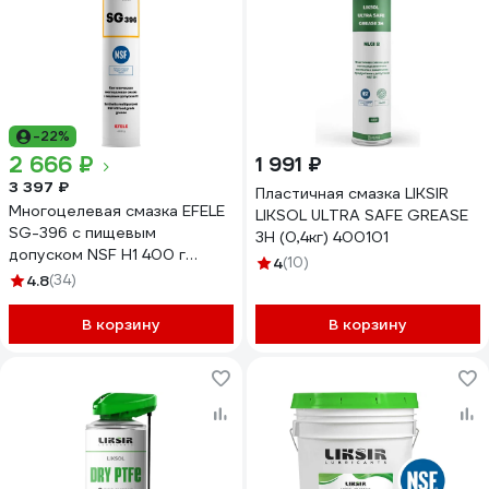
-22%
2 666 ₽
1 991 ₽
3 397 ₽
Пластичная смазка LIKSIR
Многоцелевая смазка EFELE
LIKSOL ULTRA SAFE GREASE
SG-396 с пищевым
3H (0,4кг) 400101
допуском NSF H1 400 г
4
(10)
0097510
4.8
(34)
В корзину
В корзину