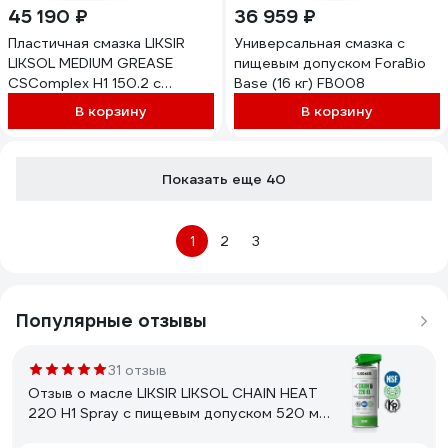
45 190 ₽
36 959 ₽
Пластичная смазка LIKSIR
Универсальная смазка с
LIKSOL MEDIUM GREASE
пищевым допуском ForaBio
CSComplex H1 150.2 с
Base (16 кг) FB008
пищевым допуском NSF
В корзину
В корзину
(18кг) 400802
Показать еще 40
1
2
3
Популярные отзывы
31 отзыв
Отзыв о масле LIKSIR LIKSOL CHAIN HEAT
220 H1 Spray с пищевым допуском 520 мл
500105