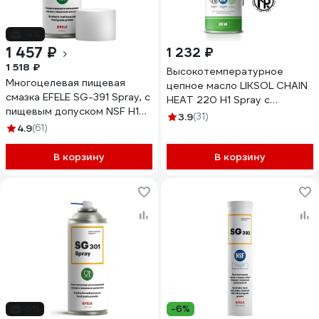
-4%
1 457 ₽
1 232 ₽
1 518 ₽
Высокотемпературное
Многоцелевая пищевая
цепное масло LIKSOL CHAIN
смазка EFELE SG-391 Spray, с
HEAT 220 H1 Spray с
пищевым допуском NSF H1
пищевым допуском 520 мл
3.9
(31)
520 мл 0091785
4.9
(61)
LIKSIR 500105
В корзину
В корзину
-5%
-6%