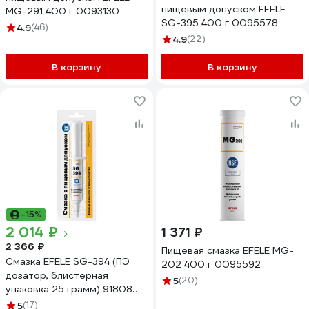
пищевым допуском EFELE
MG-291 400 г 0093130
SG-395 400 г 0095578
4.9
(46)
4.9
(22)
В корзину
В корзину
-15%
2 014 ₽
1 371 ₽
2 366 ₽
Пищевая смазка EFELE MG-
Смазка EFELE SG-394 (ПЭ
202 400 г 0095592
дозатор, блистерная
5
(20)
упаковка 25 грамм) 91808
0091808
5
(17)