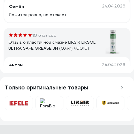
Семён
24.04.2026
Ложится ровно, не стекает
10 отзывов
Отзыв о пластичной смазке LIKSIR LIKSOL
ULTRA SAFE GREASE 3H (0,4кг) 400101
Антон
24.04.2026
пищевой допуск 3H и хорошая цена
Только оригинальные товары
8 отзывов
Отзыв об очистителе LIKSIR LIKSOL
LIKLEAN H1 Spray с пищевым допуском 520
мл 500107
Александр
27.04.2026
Удобно наносить, не оставляет следов