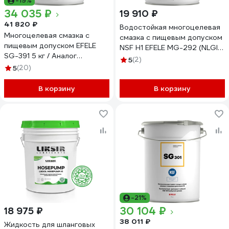
-19%
34 035 ₽
19 910 ₽
41 820 ₽
Водостойкая многоцелевая
Многоцелевая смазка с
смазка с пищевым допуском
пищевым допуском EFELE
NSF Н1 EFELE MG-292 (NLGI-
SG-391 5 кг / Аналог
2) (5 кг) 95806 0095806
5
(2)
Molykote 0091259
5
(20)
В корзину
В корзину
-21%
30 104 ₽
18 975 ₽
38 011 ₽
Жидкость для шланговых