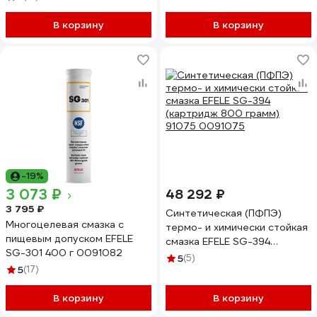
В корзину
В корзину
-19%
3 073 ₽
48 292 ₽
3 795 ₽
Синтетическая (ПФПЭ)
Многоцелевая смазка с
термо- и химически стойкая
пищевым допуском EFELE
смазка EFELE SG-394
SG-301 400 г 0091082
(картридж 800 грамм)
5
(5)
5
(17)
91075 0091075
В корзину
В корзину