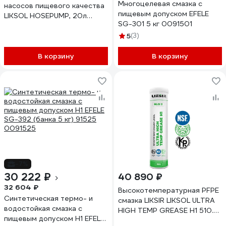
Многоцелевая смазка с
насосов пищевого качества
пищевым допуском EFELE
LIKSOL HOSEPUMP, 20л
SG-301 5 кг 0091501
LIKSIR 101102
5
(3)
В корзину
В корзину
-7%
30 222 ₽
40 890 ₽
32 604 ₽
Высокотемпературная PFPE
Синтетическая термо- и
смазка LIKSIR LIKSOL ULTRA
водостойкая смазка c
HIGH TEMP GREASE H1 510.2
пищевым допуском Н1 EFELE
с пищевым допуском (0,8кг)