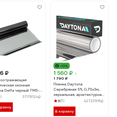
-13%
16 ₽
1 560 ₽
1 790 ₽
тоотражающая
Пленка Daytona
ическая оконная
Серебряная 5% 0,75x3м,
ка Delfa черный TM5-
зеркальная, архитектурная
S90
5)
37178124
MP2376075030
5
(5)
42725916
орзину
В корзину