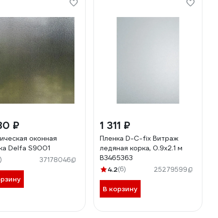
80 ₽
1 311 ₽
ическая оконная
Пленка D-C-fix Витраж
ка Delfa S9001
ледяная корка, 0.9x2.1 м
В3465363
)
37178046
4.2
(6)
25279599
орзину
В корзину