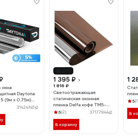
-23%
₽
1 395 ₽
1 2
1 816 ₽
а окна
Стат
Светоотражающая
щитная Daytona
плен
статическая оконная
5 (9м х 0.75м)
5
(1
пленка Delfa кофе ТМ5-
75090
31424145
Т03/S90
5
(2)
37177944
В к
ну
В корзину