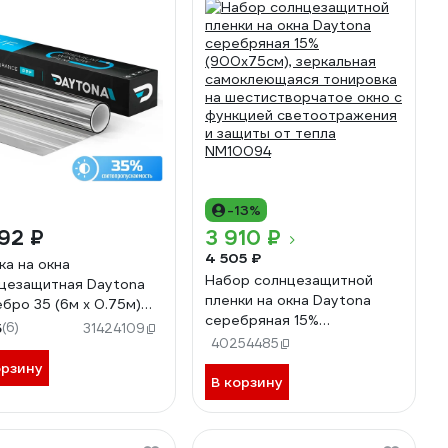
-13%
92 ₽
3 910 ₽
4 505 ₽
ка на окна
Набор солнцезащитной
цезащитная Daytona
пленки на окна Daytona
бро 35 (6м х 0.75м)
серебряная 15%
148075060
5
(6)
31424109
(900x75см), зеркальная
40254485
самоклеющаяся тонировка
орзину
на шестистворчатое окно с
В корзину
функцией светоотражения
и защиты от тепла
NM10094