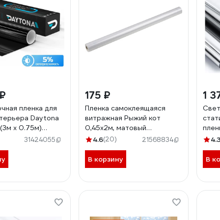
 ₽
175 ₽
1 3
чная пленка для
Пленка самоклеящаяся
Све
нтерьера Daytona
витражная Рыжий кот
стат
(3м х 0.75м)
0,45x2м, матовый
плен
75030
прозрачный 104322
Т01/
4.6
(20)
4.
31424055
21568834
ну
В корзину
В к