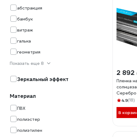
абстракция
бамбук
витраж
галька
геометрия
Показать еще 8
2 892
Зеркальный эффект
Пленка н
солнцеза
Серебро 
Материал
MP11520
4.9
(18)
ПВХ
В корзи
полиэстер
полиэтилен