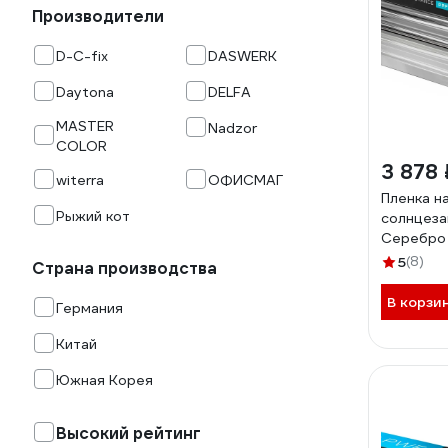
Производители
D-C-fix
DASWERK
Daytona
DELFA
MASTER
Nadzor
COLOR
3 878 
witerra
ОФИСМАГ
Пленка н
Рыжий кот
солнцеза
Серебро 
MP11480
5
(8)
Страна производства
В корзи
Германия
Китай
Южная Корея
Высокий рейтинг