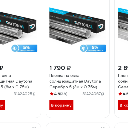
 ₽
1 790 ₽
2 8
а окна
Пленка на окна
Плен
щитная Daytona
солнцезащитная Daytona
солн
5 (6м х 0.75м)
Серебро 5 (3м х 0.75м)
Сере
75060
MP1152075030
MP1
4.8
(24)
4.
31424025
31424067
ну
В корзину
В к