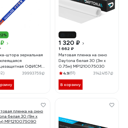
22%
-21%
 ₽
1 320 ₽
₽
1 662 ₽
ка-штора зеркальная
Матовая пленка на окно
клеящаяся
Daytona белая 30 (3м х
нцезащитная ОФИСМАГ
0.75м) MP1210075030
окон, 100x300 см
32)
4.9
(61)
39993759
31424157
9 701939
орзину
В корзину