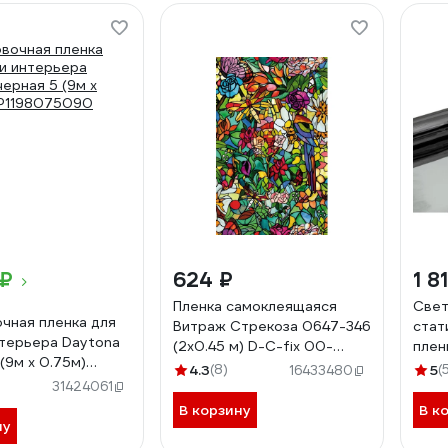
 ₽
624 ₽
1 8
Пленка самоклеящаяся
Све
чная пленка для
Витраж Стрекоза 0647-346
стат
нтерьера Daytona
(2х0.45 м) D-C-fix 00-
плен
(9м х 0.75м)
00038925
BC/
4.3
(8)
5
(
16433480
75090
31424061
В корзину
В к
ну