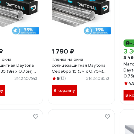
-
₽
1 790 ₽
3 3
3 49
а окна
Пленка на окна
Мато
щитная Daytona
солнцезащитная Daytona
Dayt
35 (9м х 0.75м)
Серебро 15 (3м х 0.75м)
0.75
75090
MP1150075030
5
(13)
31424079
31424085
4.
ну
В корзину
В к