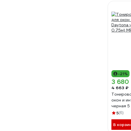
-21%
3 680
4 663 ₽
Тонирово
окон и и
черная 5 
MP11980
5
(6)
В корзи