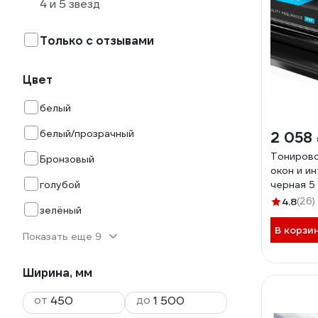
4 и 5 звезд
Только с отзывами
Цвет
белый
белый/прозрачный
2 058
Тонирово
Бронзовый
окон и и
голубой
черная 5 
MP11980
4.8
(26)
зелёный
В корзи
Показать еще 9
Ширина, мм
от
до