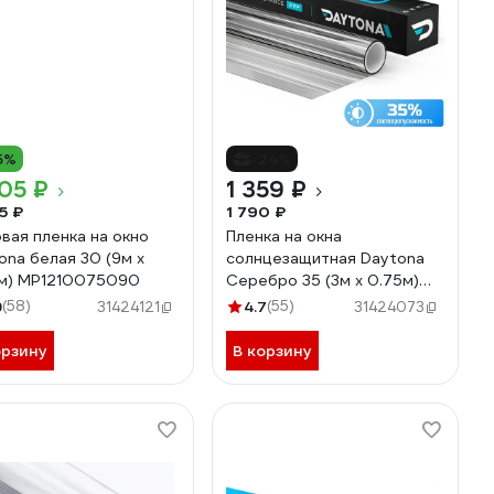
5%
-24%
05 ₽
1 359 ₽
5 ₽
1 790 ₽
вая пленка на окно
Пленка на окна
ona белая 30 (9м х
солнцезащитная Daytona
м) MP1210075090
Серебро 35 (3м х 0.75м)
MP1148075030
9
(58)
4.7
(55)
31424121
31424073
орзину
В корзину