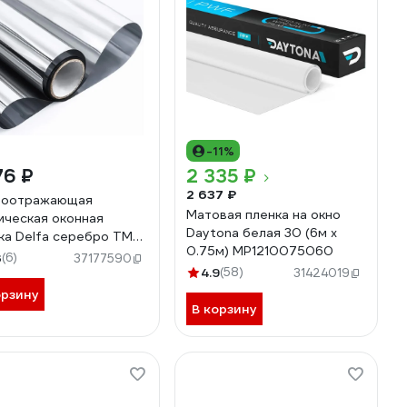
-11%
76 ₽
2 335 ₽
2 637 ₽
тоотражающая
Матовая пленка на окно
ическая оконная
Daytona белая 30 (6м х
ка Delfa серебро ТМ5-
0.75м) MP1210075060
S76
3
(6)
37177590
4.9
(58)
31424019
орзину
В корзину