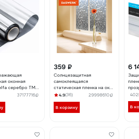
₽
359 ₽
6 1
ражающая
Солнцезащитная
Защи
кая оконная
самоклеящаяся
плен
elfa серебро ТМ5-
статическая пленка на окно
проз
DASWERK без клея, 75x150
0.75
4.9
(36)
402
37177716
29998610
см, кубики 608588
дом
В к
ну
В корзину