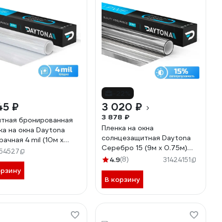
-22%
45 ₽
3 020 ₽
3 878 ₽
тная бронированная
Пленка на окна
ка на окна Daytona
солнцезащитная Daytona
рачная 4 mil (10м х
Серебро 15 (9м х 0.75м)
м), декоративная для
54527
MP1150075090
а MP1207075100
4.9
(8)
31424151
орзину
В корзину