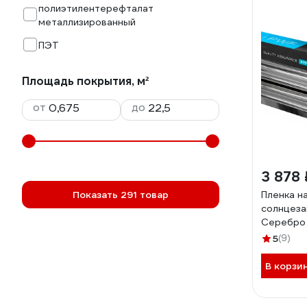
полиэтилентерефталат
металлизированный
ПЭТ
Площадь покрытия, м²
от
до
3 878 
Показать 291 товар
Пленка н
солнцеза
Серебро 
MP11520
5
(9)
В корзи