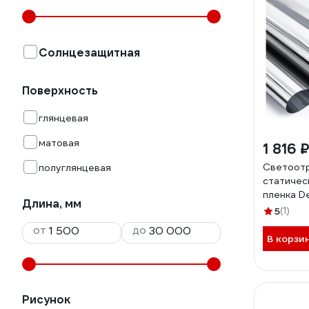
Солнцезащитная
Поверхность
глянцевая
матовая
1 816 
Светоот
полуглянцевая
статичес
пленка D
Длина, мм
Т01/S90
5
(1)
от
до
В корзи
Рисунок