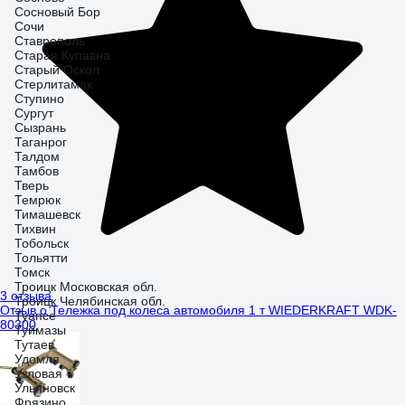
Сосновый Бор
Сочи
Ставрополь
Старая Купавна
Старый Оскол
Стерлитамак
Ступино
Сургут
Сызрань
Таганрог
Талдом
Тамбов
Тверь
Темрюк
Тимашевск
Тихвин
Тобольск
Тольятти
Томск
Троицк Московская обл.
3 отзыва
Троицк Челябинская обл.
Отзыв о Тележка под колеса автомобиля 1 т WIEDERKRAFT WDK-
Туапсе
80300
Туймазы
Тутаев
Удомля
Узловая
Ульяновск
Фрязино