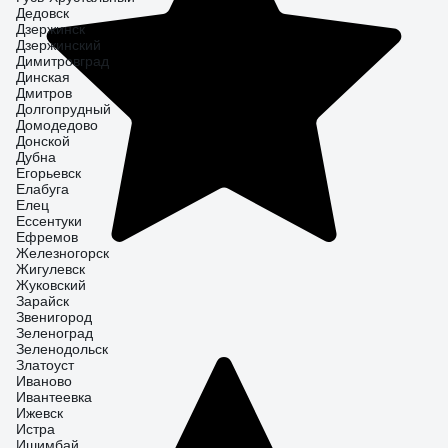
Дедовск
Дзержинск
Дзержинский
Димитровград
Динская
Дмитров
Долгопрудный
Домодедово
Донской
Дубна
Егорьевск
Елабуга
Елец
Ессентуки
Ефремов
Железногорск
Жигулевск
Жуковский
Зарайск
Звенигород
Зеленоград
Зеленодольск
Златоуст
Иваново
Ивантеевка
Ижевск
Истра
Ишимбай