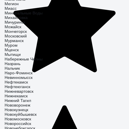
Мегион
Миасс
Минеральные Воды
Михайловка
Мичуринск
Можайск
Мончегорск
Московский
Мурманск
Муром
Мценск
Мытищи
Набережные Челны
Назрань
Нальчик
Наро-Фоминск
Невинномысск
Нефтекамск
Нефтеюганск
Нижневартовск
Нижнекамск
Нижний Тагил
Нововоронеж
Новокузнецк
Новокуйбышевск
Новомосковск
Новороссийск
Новочебоксарск