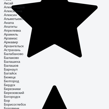
Аксай
Александров
Алексеевка
Алексин
Альметьевск
Анапа
Апатиты
Апрелевка
Арамиль
Арзамас
Армавир
Архангельск
Астрахань
Балабаново
Балаково
Балашиха
Балашов
Барнаул
Батайск
Бежецк
Белгород
Бердск
Березники
Березовский
Богородск
Бор
Борисоглебск
Боровичи