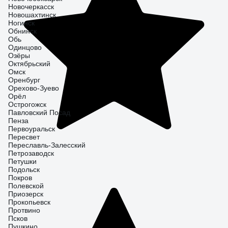
Новочеркасск
Новошахтинск
Ногинск
Обнинск
Обь
Одинцово
Озёры
Октябрьский
Омск
Оренбург
Орехово-Зуево
Орёл
Острогожск
Павловский Посад
Пенза
Первоуральск
Пересвет
Переславль-Залесский
Петрозаводск
Петушки
Подольск
Покров
Полевской
Приозерск
Прокопьевск
Протвино
Псков
Пушкино