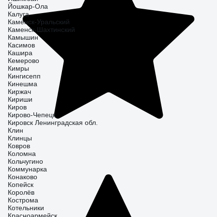
Йошкар-Ола
Калуга
Каменск-Уральский
Каменск-Шахтинский
Камышин
Касимов
Кашира
Кемерово
Кимры
Кингисепп
Кинешма
Киржач
Кириши
Киров
Кирово-Чепецк
Кировск Ленинградская обл.
Клин
Клинцы
Ковров
Коломна
Кольчугино
Коммунарка
Конаково
Копейск
Королёв
Кострома
Котельники
Красноармейск