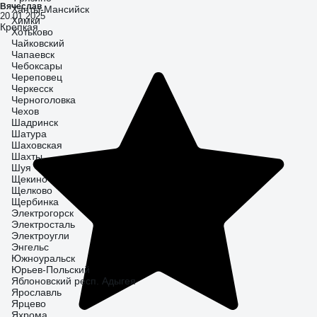
Вячеслав
Ханты-Мансийск
20.01.2025
Химки
Крепкая
Хотьково
Чайковский
Чапаевск
Чебоксары
Череповец
Черкесск
Черноголовка
Чехов
Шадринск
Шатура
Шаховская
Шахты
Шуя
Щекино
Щелково
Щербинка
Электрогорск
Электросталь
Электроугли
Энгельс
Южноуральск
Юрьев-Польский
Яблоновский респ. Адыгея
Ярославль
Ярцево
Яхрома