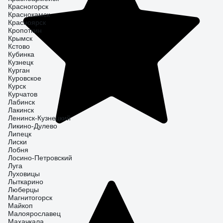
Красногорск
Краснокамск
Красноярск
Кропоткин
Крымск
Кстово
Кубинка
Кузнецк
Курган
Куровское
Курск
Курчатов
Лабинск
Лакинск
Ленинск-Кузнецкий
Ликино-Дулево
Липецк
Лиски
Лобня
Лосино-Петровский
Луга
Луховицы
Лыткарино
Люберцы
Магнитогорск
Майкоп
Малоярославец
Махачкала