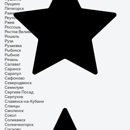
Пущино
Пятигорск
Раменское
Реутов
Ржев
Россошь
Ростов Великий
Рошаль
Руза
Рузаевка
Рыбинск
Рыбное
Рязань
Салават
Саранск
Сарапул
Сафоново
Северодвинск
Семилуки
Сергиев Посад
Серпухов
Славянск-на-Кубани
Сланцы
Смоленск
Сокол
Соликамск
Солнечногорск
Сосново