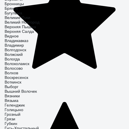
Бронницы
Брянск
Бугульма
Великие Луки
Великий Новгород
Верхняя Пышма
Верхняя Салда
Видное
Владикавказ
Владимир
Волгодонск
Волжский
Вологда
Волоколамск
Волосово
Волхов
Воскресенск
Воткинск
Выборг
Вышний Волочек
Вязники
Вязьма
Геленджик
Голицыно
Грозный
Грязи
Губкин
Гусь-Хрустальный