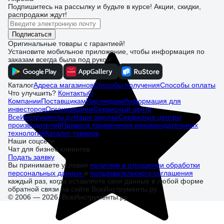
Подпишитесь
на рассылку
и будьте в курсе! Акции, скидки,
распродажи ждут!
Подписаться
Оригинальные товары с гарантией!
Установите мобильное приложение, чтобы информация по
заказам всегда была под рукой
Каталог
Адреса магазинов
Способы получения
Способы оплаты
Что улучшить?
Контакты
О
Компании
Поставщикам
Партнерам
Информация для
инвесторов
Организациям
Сервисный центр
ВсеИнструменты.ру
Наши закупки
Сервисные центры
производителей
Правила применения рекомендательных
технологий
Каталог товаров
Наши соцсети
Чат для бизнес-клиентов
Подать заявку
Вы принимаете условия
политики в отношении обработки
персональных данных
и
пользовательского соглашения
каждый раз, когда оставляете свои данные в любой форме
обратной связи на сайте ВсеИнструменты.ру
© 2006 — 2026. ВсеИнструменты.ру