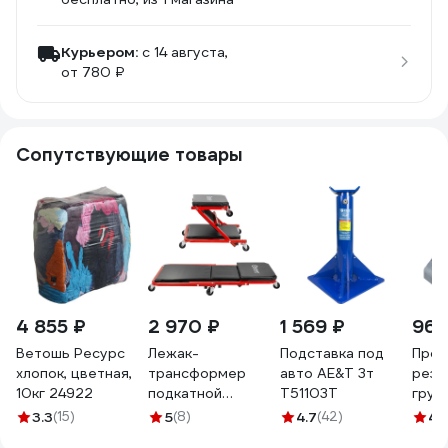
Курьером:
c 14 августа,
от 780 ₽
Сопутствующие товары
4 855 ₽
2 970 ₽
1 569 ₽
966
Ветошь Ресурс
Лежак-
Подставка под
Прот
хлопок, цветная,
трансформер
авто AE&T 3т
рези
10кг 24922
подкатной
T51103T
груз
Forcekraft на 6ти
авто
3.3
(15)
5
(8)
4.7
(42)
4.
колесах FK-
WIED