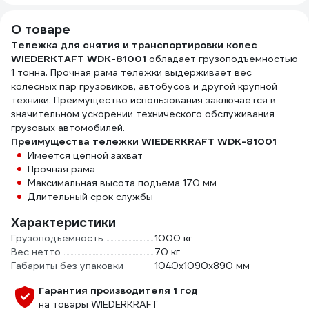
11412(62812)
WDK
О товаре
Тележка для снятия и транспортировки колес
WIEDERKTAFT WDK-81001
обладает грузоподъемностью
1 тонна. Прочная рама тележки выдерживает вес
колесных пар грузовиков, автобусов и другой крупной
техники. Преимущество использования заключается в
значительном ускорении технического обслуживания
грузовых автомобилей.
Преимущества тележки WIEDERKRAFT WDK-81001
Имеется цепной захват
Прочная рама
Максимальная высота подъема 170 мм
Длительный срок службы
Характеристики
Грузоподъемность
1000 кг
Вес нетто
70 кг
Габариты без упаковки
1040х1090х890 мм
Гарантия производителя 1 год
на товары WIEDERKRAFT