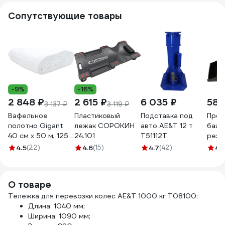
Сопутствующие товары
-9%
-16%
2 848 ₽
2 615 ₽
6 035 ₽
581
3 137 ₽
3 119 ₽
Вафельное
Пластиковый
Подставка под
Прот
полотно Gigant
лежак СОРОКИН
авто AE&T 12 т
башм
40 см х 50 м, 125
24.101
T51112T
рези
г/м2 GVL-200
комп
4.5
(22)
4.6
(15)
4.7
(42)
4.
Sona
О товаре
Тележка для перевозки колес AE&T 1000 кг T08100:
Длина: 1040 мм;
Ширина: 1090 мм;