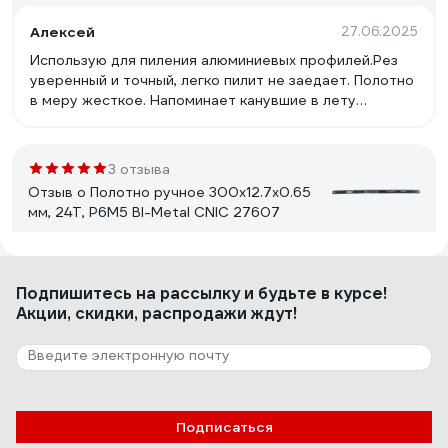
Алексей
27.06.2025
Использую для пиления алюминиевых профилей.Рез
уверенный и точный, легко пилит не заедает. Полотно
в меру жесткое. Напоминает канувшие в лету
крафтул биметалл белого цвета.
3 отзыва
Отзыв о Полотно ручное 300x12.7x0.65
мм, 24Т, Р6М5 BI-Metal CNIC 27607
Алекс
25.04.2025
Подпишитесь
на рассылку
и будьте в курсе!
Пилит хром молибденовую сталь. Из ударной головки
Акции, скидки, распродажи ждут!
на 41 (толщина металла 11 мм) выпилил ступичный ключ
одним полотном и оно даже сильно не пострадало
2 отзыва
Подписаться
Отзыв о полотне CNIC 300x12.7x0.65 мм,