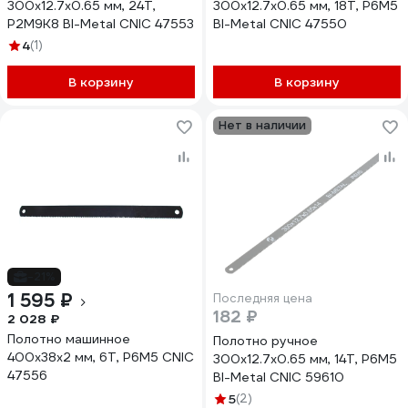
300x12.7x0.65 мм, 24Т,
300x12.7x0.65 мм, 18Т, Р6М5
Р2М9К8 BI-Metal CNIC 47553
BI-Metal CNIC 47550
4
(1)
В корзину
В корзину
Нет в наличии
-21%
1 595 ₽
Последняя цена
182 ₽
2 028 ₽
Полотно машинное
Полотно ручное
400x38x2 мм, 6Т, Р6М5 CNIC
300x12.7x0.65 мм, 14Т, Р6М5
47556
BI-Metal CNIC 59610
5
(2)