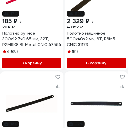
-17%
-52%
185 ₽
2 329 ₽
224 ₽
4 852 ₽
Полотно ручное
Полотно машинное
300x12.7x0.65 мм, 32Т,
500x40x2 мм, 6Т, Р6М5
Р2М9К8 BI-Metal CNIC 47554
CNIC 31173
4.9
(8)
5
(1)
В корзину
В корзину
-18%
-22%