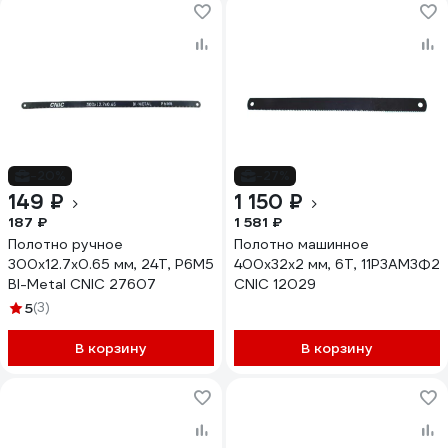
-20%
-27%
149 ₽
1 150 ₽
187 ₽
1 581 ₽
Полотно ручное
Полотно машинное
300x12.7x0.65 мм, 24Т, Р6М5
400x32x2 мм, 6Т, 11Р3АМ3Ф2
BI-Metal CNIC 27607
CNIC 12029
5
(3)
В корзину
В корзину