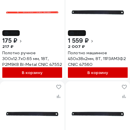
-19%
-22%
175 ₽
1 559 ₽
217 ₽
2 007 ₽
Полотно ручное
Полотно машинное
300x12.7x0.65 мм, 18Т,
450x38x2мм, 8Т, 11Р3АМ3Ф2
Р2М9К8 BI-Metal CNIC 47552
CNIC 47560
В корзину
В корзину