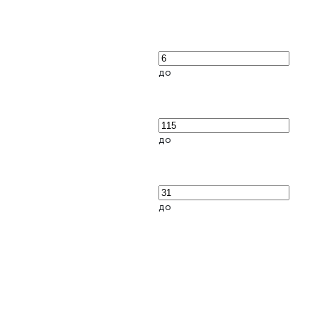
до
до
до