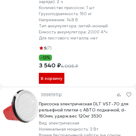
заряде):
2 ч
Количество присосок:
1 шт
Грузоподъемность:
150 кг
Напряжение:
14.8 В
Тип аккумулятора:
литий-ионный
Емкость аккумулятора:
2000 А*ч
Для листового металла:
нет
5
(7)
-12%
3 540 ₽
4 005 ₽
В корзину
39961911
Присоска электрическая DLT VST-70 для
рельефной плитки с АВТО подкачкой, d-
160мм, удерж.вес 120кг 3530
Вид:
электрическая
Номинальная мощность:
3 Вт
Время беспрерывной работы (на одном