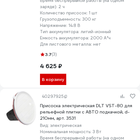
Время беспрерывной работы (на одном
заряде):
2 ч
Количество присосок:
1 шт
Грузоподъемность:
300 кг
Напряжение:
14.8 В
Тип аккумулятора:
литий-ионный
Емкость аккумулятора:
2000 А*ч
Для листового металла:
нет
3.7
(3)
4 625 ₽
В корзину
40297925
Присоска электрическая DLT VST-80 для
рельефной плитки с АВТО подкачкой, d-
210мм, арт. 3531
Вид:
электрическая
Номинальная мощность:
3 Вт
Время беспрерывной работы (на одном