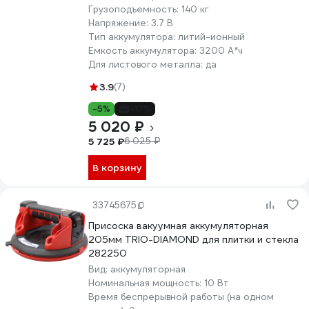
Грузоподъемность:
140 кг
Напряжение:
3.7 В
Тип аккумулятора:
литий-ионный
Емкость аккумулятора:
3200 А*ч
Для листового металла:
да
3.9
(7)
-5%
-17%
5 020 ₽
5 725 ₽
6 025 ₽
В корзину
33745675
Присоска вакуумная аккумуляторная
205мм TRIO-DIAMOND для плитки и стекла
282250
Вид:
аккумуляторная
Номинальная мощность:
10 Вт
Время беспрерывной работы (на одном