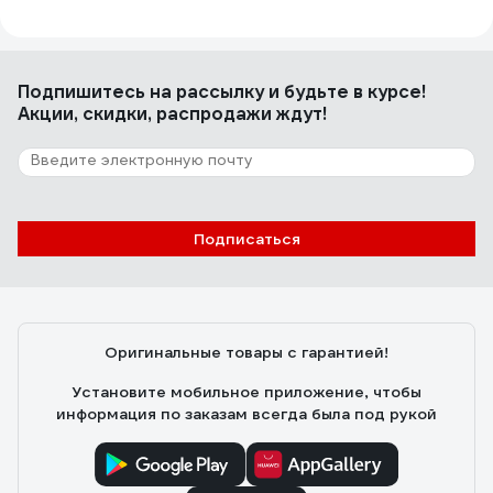
VST-80 для рельефной плитки с АВТО
подкачкой, d-210мм, арт. 3531
Павел Д.
25.11.2025
Подпишитесь
на рассылку
и будьте в курсе!
Крепко держится, автоматическая подкачка, долгий
Акции, скидки, распродажи ждут!
заряд аккумулятора
Подписаться
Оригинальные товары с гарантией!
Установите мобильное приложение, чтобы
информация по заказам всегда была под рукой