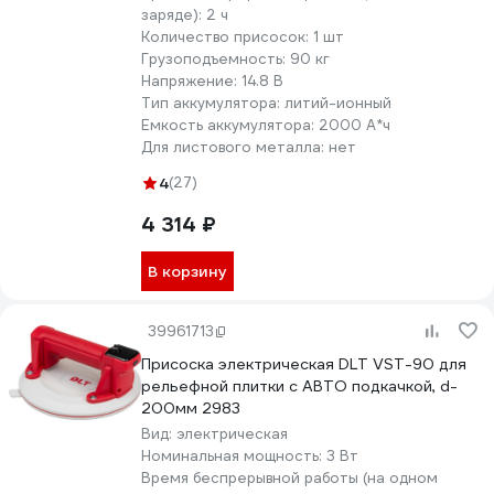
заряде):
2 ч
Количество присосок:
1 шт
Грузоподъемность:
90 кг
Напряжение:
14.8 В
Тип аккумулятора:
литий-ионный
Емкость аккумулятора:
2000 А*ч
Для листового металла:
нет
4
(27)
4 314 ₽
В корзину
39961713
Присоска электрическая DLT VST-90 для
рельефной плитки с АВТО подкачкой, d-
200мм 2983
Вид:
электрическая
Номинальная мощность:
3 Вт
Время беспрерывной работы (на одном