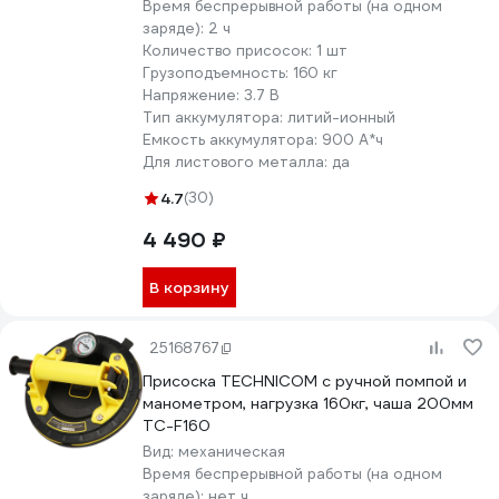
Время беспрерывной работы (на одном
заряде):
2 ч
Количество присосок:
1 шт
Грузоподъемность:
160 кг
Напряжение:
3.7 В
Тип аккумулятора:
литий-ионный
Емкость аккумулятора:
900 А*ч
Для листового металла:
да
4.7
(30)
4 490 ₽
В корзину
25168767
Присоска TECHNICOM с ручной помпой и
манометром, нагрузка 160кг, чаша 200мм
TC-F160
Вид:
механическая
Время беспрерывной работы (на одном
заряде):
нет ч