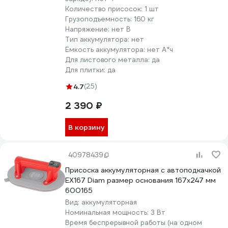
Количество присосок:
1 шт
Грузоподъемность:
160 кг
Напряжение:
нет В
Тип аккумулятора:
нет
Емкость аккумулятора:
нет А*ч
Для листового металла:
да
Для плитки:
да
4.7
(25)
2 390 ₽
В корзину
40978439
Присоска аккумуляторная с автоподкачкой
EX167 Diam размер основания 167х247 мм
600165
Вид:
аккумуляторная
Номинальная мощность:
3 Вт
Время беспрерывной работы (на одном