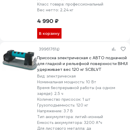
Класс товара:
профессиональный
Вес нетто:
2.24 кг
4 990 ₽
В корзину
39961761
Присоска электрическая с АВТО подкачкой
для гладкой и рельефной поверхности BIHUI
удерживает вес 120 кг SCBLVT
Вид:
электрическая
Номинальная мощность:
10 Вт
Время беспрерывной работы (на одном
заряде):
2.5 ч
Количество присосок:
1 шт
Грузоподъемность:
120 кг
Напряжение:
3.7 В
Тип аккумулятора:
литий-ионный
Емкость аккумулятора:
3200 А*ч
Для листового металла:
да