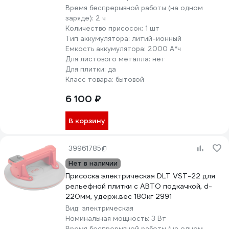
Время беспрерывной работы (на одном
заряде):
2 ч
Количество присосок:
1 шт
Тип аккумулятора:
литий-ионный
Емкость аккумулятора:
2000 А*ч
Для листового металла:
нет
Для плитки:
да
Класс товара:
бытовой
6 100 ₽
В корзину
39961785
Нет в наличии
Присоска электрическая DLT VST-22 для
рельефной плитки с АВТО подкачкой, d-
220мм, удерж.вес 180кг 2991
Вид:
электрическая
Номинальная мощность:
3 Вт
Время беспрерывной работы (на одном