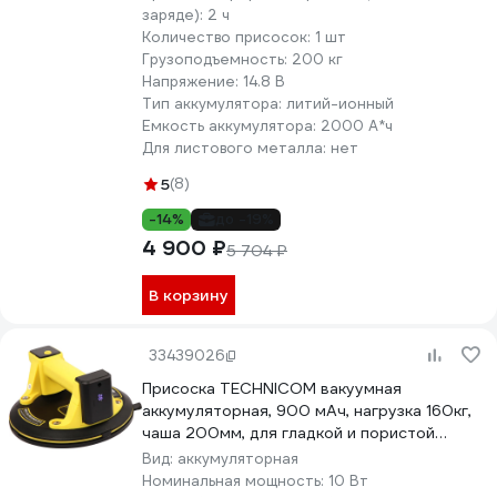
заряде):
2 ч
Количество присосок:
1 шт
Грузоподъемность:
200 кг
Напряжение:
14.8 В
Тип аккумулятора:
литий-ионный
Емкость аккумулятора:
2000 А*ч
Для листового металла:
нет
5
(8)
-14%
до -19%
4 900 ₽
5 704 ₽
В корзину
33439026
Присоска TECHNICOM вакуумная
аккумуляторная, 900 мАч, нагрузка 160кг,
чаша 200мм, для гладкой и пористой
поверхности TC-F180
Вид:
аккумуляторная
Номинальная мощность:
10 Вт