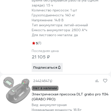
Время беспрерывной работы (на одном
заряде):
1.5 ч
Количество присосок:
1 шт
Грузоподъемность:
140 кг
Напряжение:
14.8 В
Тип аккумулятора:
литий-ионный
Емкость аккумулятора:
2600 А*ч
Для листового металла:
да
5
(1)
Последняя цена
21 105 ₽
Подписаться
24424647
Нет в наличии
Электрическая присоска DLT grabo pro 1134
(GRABO PRO)
Вид:
аккумуляторная
Номинальная мощность:
16 Вт