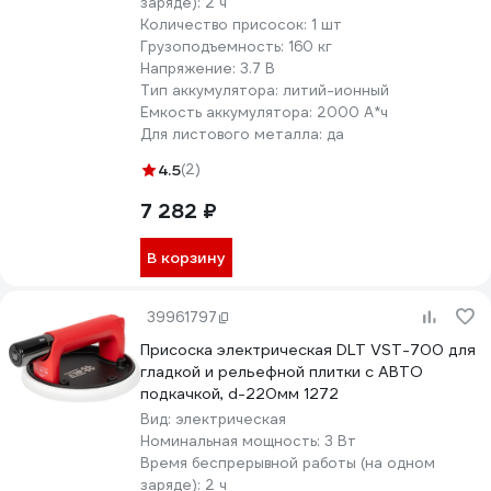
заряде):
2 ч
Количество присосок:
1 шт
Грузоподъемность:
160 кг
Напряжение:
3.7 В
Тип аккумулятора:
литий-ионный
Емкость аккумулятора:
2000 А*ч
Для листового металла:
да
4.5
(2)
7 282 ₽
В корзину
39961797
Присоска электрическая DLT VST-700 для
гладкой и рельефной плитки с АВТО
подкачкой, d-220мм 1272
Вид:
электрическая
Номинальная мощность:
3 Вт
Время беспрерывной работы (на одном
заряде):
2 ч