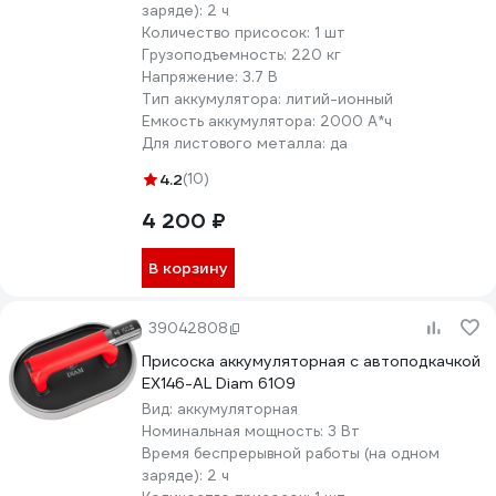
заряде):
2 ч
Количество присосок:
1 шт
Грузоподъемность:
220 кг
Напряжение:
3.7 В
Тип аккумулятора:
литий-ионный
Емкость аккумулятора:
2000 А*ч
Для листового металла:
да
4.2
(10)
4 200 ₽
В корзину
39042808
Присоска аккумуляторная с автоподкачкой
EX146-AL Diam 6109
Вид:
аккумуляторная
Номинальная мощность:
3 Вт
Время беспрерывной работы (на одном
заряде):
2 ч