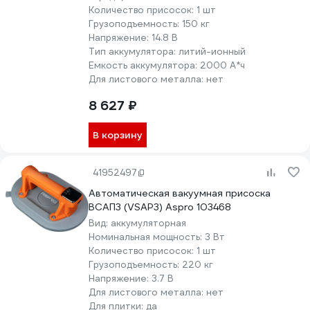
Количество присосок:
1 шт
Грузоподъемность:
150 кг
Напряжение:
14.8 В
Тип аккумулятора:
литий-ионный
Емкость аккумулятора:
2000 А*ч
Для листового металла:
нет
8 627 ₽
В корзину
41952497
Автоматическая вакуумная присоска
ВСАП3 (VSAP3) Aspro 103468
Вид:
аккумуляторная
Номинальная мощность:
3 Вт
Количество присосок:
1 шт
Грузоподъемность:
220 кг
Напряжение:
3.7 В
Для листового металла:
нет
Для плитки:
да