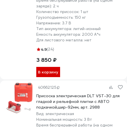
Время беспрерывной работы (на одном
заряде):
2 ч
Количество присосок:
1 шт
Грузоподъемность:
150 кг
Напряжение:
3.7 В
Тип аккумулятора:
литий-ионный
Емкость аккумулятора:
2000 А*ч
Для листового металла:
нет
4.9
(24)
3 850 ₽
В корзину
40662125
Присоска электрическая DLT VST-30 для
гладкой и рельефной плитки с АВТО
подкачкой,шир-92мм, арт. 2988
Вид:
электрическая
Номинальная мощность:
3 Вт
Время беспрерывной работы (на одном