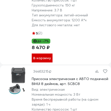
Количество присосок:
1 шт
Грузоподъемность:
150 кг
Напряжение:
3.7 В
Тип аккумулятора:
литий-ионный
Емкость аккумулятора:
1200 А*ч
Для листового металла:
нет
5
(2)
до -7%
8 470 ₽
В корзину
34463215
Присоска электрическая с АВТО подкачкой
BIHUI 8 дюймов, арт. SCBC8
Вид:
электрическая
Номинальная мощность:
3 Вт
Время беспрерывной работы (на одном
заряде):
1 ч
Количество присосок:
1 шт