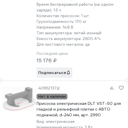
Время беспрерывной работы (на одном
заряде):
1.5 ч
Количество присосок:
1 шт
Грузоподъемность:
170 кг
Напряжение:
14.8 В
Тип аккумулятора:
литий-ионный
Емкость аккумулятора:
2600 А*ч
Для листового металла:
да
Последняя цена
15 176 ₽
Подписаться
40662137
Нет в наличии
Присоска электрическая DLT VST-50 для
гладкой и рельефной плитки с АВТО
подкачкой, d-240 мм, арт. 2990
Вид:
электрическая
Номинальная мощность:
3 Вт