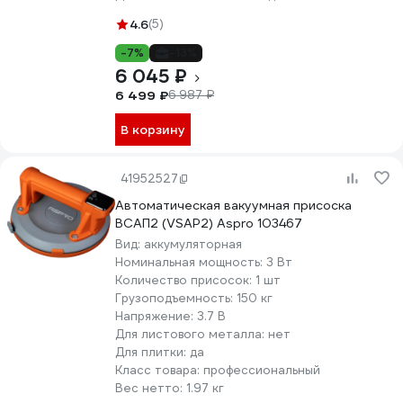
4.6
(5)
-7%
-13%
6 045 ₽
6 499 ₽
6 987 ₽
В корзину
41952527
Автоматическая вакуумная присоска
ВСАП2 (VSAP2) Aspro 103467
Вид:
аккумуляторная
Номинальная мощность:
3 Вт
Количество присосок:
1 шт
Грузоподъемность:
150 кг
Напряжение:
3.7 В
Для листового металла:
нет
Для плитки:
да
Класс товара:
профессиональный
Вес нетто:
1.97 кг