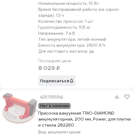
Номинальная мощность:
10 Вт
Время беспрерывной работы (на одном
заряде):
1.5 ч
Количество присосок:
1 шт
Грузоподъемность:
105 кг
Напряжение:
7.4 В
Тип аккумулятора:
литий-ионный
Емкость аккумулятора:
2600 А*ч
Для листового металла:
да
Последняя цена
8 029 ₽
Подписаться
42575559
Нет в наличии
Присоска вакуумная TRIO-DIAMOND
аккумуляторная, 200 мм, Power, для плитки
и стекла 282260
Вид:
аккумуляторная