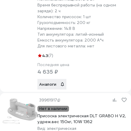
Время беспрерывной работы (на одном
заряде):
2 ч
Количество присосок:
1 шт
Грузоподъемность:
200 кг
Напряжение:
14.8 В
Тип аккумулятора:
литий-ионный
Емкость аккумулятора:
2000 А*ч
Для листового металла:
нет
4.3
(7)
Последняя цена
4 635 ₽
Аналоги
39961917
Нет в наличии
Присоска электрическая DLT GRABO H V2,
удреж.вес 150кг, 10W 1362
Вид:
электрическая