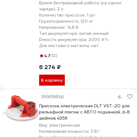
Время беспрерывной работы (на одном
заряде):
2 ч
Количество присосок:
1 шт
Грузоподъемность:
120 кг
Напряжение:
14.8 В
Тип аккумулятора:
литий-ионный
Емкость аккумулятора:
2000 А*ч
Для листового металла:
нет
4.7
(12)
6 274 ₽
В корзину
39961863
Присоска электрическая DLT VST-20 для
рельефной плитки с АВТО подкачкой, d-8
дюймов 4356
Вид:
электрическая
Номинальная мощность:
3 Вт