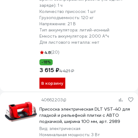
заряде):
1 ч
Количество присосок:
1 шт
Грузоподъемность:
120 кг
Напряжение:
21 В
Тип аккумулятора:
литий-ионный
Емкость аккумулятора:
2000 А*ч
Для листового металла:
нет
4.8
(20)
-18%
3 615 ₽
4 421 ₽
В корзину
40662203
Присоска электрическая DLT VST-40 для
гладкой и рельефной плитки с АВТО
подкачкой, ширина 100 мм, арт. 2989
Вид:
электрическая
Номинальная мощность:
3 Вт