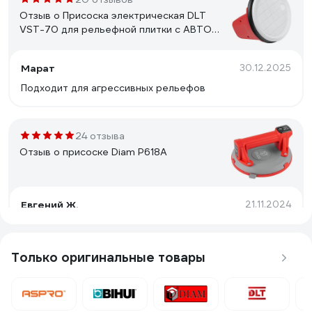
Отзыв о Присоска электрическая DLT
VST-70 для рельефной плитки с АВТО
подкачкой, d-160мм, удерж.вес 120кг 3530
Марат
30.12.2025
Подходит для агрессивных рельефов
24 отзыва
Отзыв о присоске Diam P618A
Евгений Ж.
21.11.2024
Быстро нагнетает давление 150кг. К режиму сброса
давления нужно принаровится.
Только оригинальные товары
8 отзывов
Отзыв о Присоска электрическая DLT