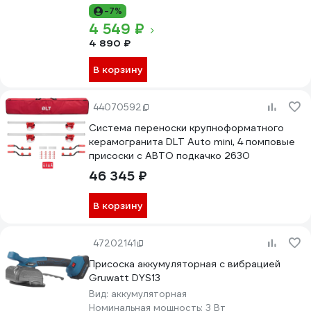
-7%
4 549 ₽
4 890 ₽
В корзину
44070592
Система переноски крупноформатного
керамогранита DLT Auto mini, 4 помповые
присоски с АВТО подкачко 2630
46 345 ₽
В корзину
47202141
Присоска аккумуляторная с вибрацией
Gruwatt DYS13
Вид:
аккумуляторная
Номинальная мощность:
3 Вт