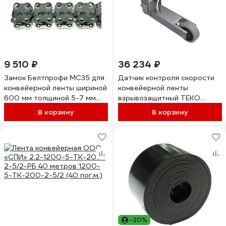
9 510 ₽
36 234 ₽
Замок Белтпрофи МС35 для
Датчик контроля скорости
конвейерной ленты шириной
конвейерной ленты
600 мм толщиной 5-7 мм
взрывозащитный ТЕКО
00-00007738
ДКСв-11711-05 ЛС59-1
В корзину
В корзину
318х14х108 7.7…9.0 В Namur
IP65 кабель 2 м 00-
00069169
-20%