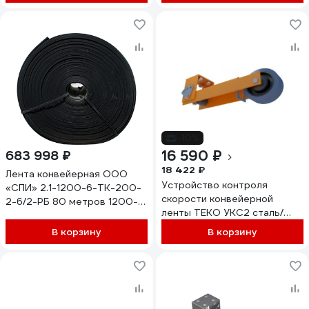
отклонения 40…120 °C 10…
00-00008111
30 В DC 1NO IP65 -45…+65
°C клеммная коробка 07-
00045212
-10%
16 590 ₽
683 998 ₽
18 422 ₽
Лента конвейерная ООО
Устройство контроля
«СПИ» 2.1-1200-6-ТК-200-
скорости конвейерной
2-6/2-РБ 80 метров 1200-
ленты ТЕКО УКС2 сталь/
6-ТК-200-2-6/2 (80 пог.м.)
пластмасса 318х146х108 –
В корзину
В корзину
45...+65 °C 00-00043437