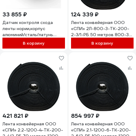
33 855 ₽
124 339 ₽
Датчик контроля схода
Лента конвейерная ООО
ленты нории,корпус
«СПИ» 2Л-800-3-ТК-200-
алюминий/сталь/латунь
2-3/1-РБ 50 метров 800-3-
100х140х75, тем-ра
ТК-200-2-3/1 (50 пог.м.)
В корзину
В корзину
отклонения 10…60°C,250 В
AC/DC,1NO/1NC,IP65,-45…
+65°С,клемм.коробка ТЕКО
ДКСЛ-8151.1 08-00022158
421 821 ₽
854 997 ₽
Лента конвейерная ООО
Лента конвейерная ООО
«СПИ» 2.2-1200-4-ТК-200-
«СПИ» 2.1-1200-6-ТК-200-