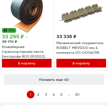
-15%
33 295 ₽
33 336 ₽
39 170 ₽
Механический соединитель
Конвейерная
RUSBELT MR1/1200 мм, 4
(транспортерная) лента
комплекта 00-00040116
Белтпрофи 800 ЕР250/2
2/0, ширина 800 мм,
В корзину
В корзину
толщина 4 мм, длина 20 м,
00-00007985
Показать еще 40
1
2
3
4
5
...
30