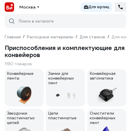
Москва
Для юрлиц
Поиск в каталоге
Главная
/
Расходные материалы
/
Для станков
/
Для конв
Приспособления и комплектующие для
конвейеров
1190 товаров
Конвейерные
Замки для
Конвейерная
ленты
конвейерных
автоматика
лент
Звездочки
Цепи
Очистители
пластинчатых
пластинчатые
конвейерных
цепей
лент