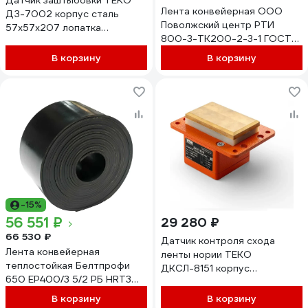
Датчик заштыбовки ТЕКО
Лента конвейерная ООО
ДЗ-7002 корпус сталь
Поволжский центр РТИ
57х57х207 лопатка
800-3-ТК200-2-3-1 ГОСТ
200х115х16 угол 30° 160 В
20-2018, 100 м
DC / 220 В AC NO/NC
В корзину
В корзину
4680687030970
-45...+65 °C IP67 кабель 2 м
00-00064031
-15%
56 551 ₽
29 280 ₽
66 530 ₽
Датчик контроля схода
Лента конвейерная
ленты нории ТЕКО
теплостойкая Белтпрофи
ДКСЛ-8151 корпус
650 ЕР400/3 5/2 РБ HRT3
алюминий/сталь/латунь
200, ширина 650 мм,
100х140х75 температура
В корзину
В корзину
толщина 10-11 мм, длина 15 м