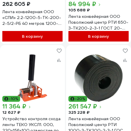
84 994 ₽
262 605 ₽
105 688 ₽
Лента конвейерная ООО
Лента конвейерная ООО
«СПИ» 2.2-1200-5-ТК-200-
Поволжский центр РТИ 650-
2-5/2-РБ 40 метров 1200-
3-ТК200-2-3-1 ГОСТ 20-
5-ТК-200-2-5/2 (40 пог.м.)
2018, 50 м 4680687030949
В корзину
В корзину
-10%
-20%
11 364 ₽
261 547 ₽
12 627 ₽
325 228 ₽
Устройство контроля схода
Лента конвейерная ООО
ленты ТЕКО УКСЛ1. 000,
Поволжский центр РТИ
220х156х100,отверстие под
1000-3-ТК200-2-3-1 ГОСТ