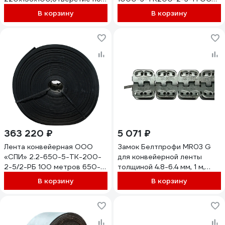
2 датчика по 30,5 мм , 00-
20-2018, 100 м
В корзину
В корзину
00061026
4680687030994
363 220 ₽
5 071 ₽
Лента конвейерная ООО
Замок Белтпрофи MR03 G
«СПИ» 2.2-650-5-ТК-200-
для конвейерной ленты
2-5/2-РБ 100 метров 650-
толщиной 4.8-6.4 мм, 1 м,
5-ТК-200-2-5/2 (100 пог.м.)
00-00007724
В корзину
В корзину