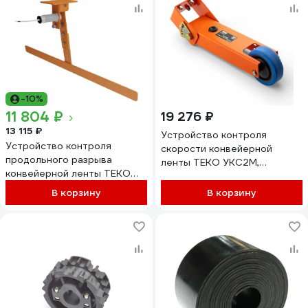
-10%
11 804 ₽
19 276 ₽
13 115 ₽
Устройство контроля
Устройство контроля
скорости конвейерной
продольного разрыва
ленты ТЕКО УКС2М,
конвейерной ленты ТЕКО
углеродистая сталь
УКПР1 200…330х650х130
318х147х108,отверстие под
В корзину
В корзину
отверстие под датчик 30,5
датчик 50х25х10, 08-
мм 00-00040227
00038315