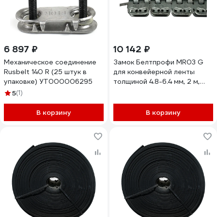
6 897 ₽
10 142 ₽
Механическое соединение
Замок Белтпрофи MR03 G
Rusbelt 140 R (25 штук в
для конвейерной ленты
упаковке) УТ000006295
толщиной 4.8-6.4 мм, 2 м,
00-00007725
5
(1)
В корзину
В корзину