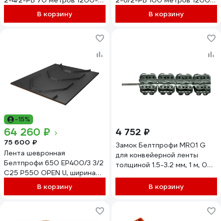
2-4/2-РБ 70 метров 1200-4-
2-6/2-РБ 100 метров 1200-
ТК-200-2-4/2 (70 пог.м.)
6-ТК-200-2-6/2 (100 пог.м.)
В корзину
В корзину
-15%
64 260 ₽
4 752 ₽
75 600 ₽
Замок Белтпрофи MR01 G
Лента шевронная
для конвейерной ленты
Белтпрофи 650 ЕР400/3 3/2
толщиной 1.5-3.2 мм, 1 м, 00-
С25 Р550 OPEN U, ширина
00007712
650 мм, толщина 8-9 мм,
В корзину
В корзину
длина 15 м 00-00008064