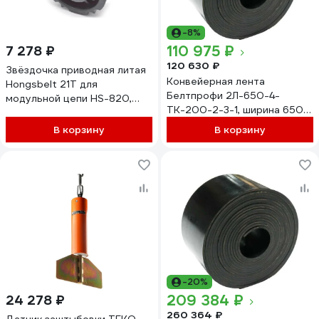
-8%
110 975 ₽
7 278 ₽
120 630 ₽
Звёздочка приводная литая
Конвейерная лента
Hongsbelt 21T для
Белтпрофи 2Л-650-4-
модульной цепи HS-820,
ТК-200-2-3-1, ширина 650
рост 831 21 зубьев круг 25
мм, толщина 8-9 мм, длина
мм шпон-паз 8мм, приводная
В корзину
В корзину
50 м, НФ-00001293
литая разборная SPLIT,
материал PA (HGB) 00-
00033234
-20%
209 384 ₽
24 278 ₽
260 364 ₽