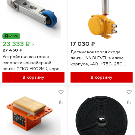
-15%
23 333 ₽
17 030 ₽
27 450 ₽
Датчик контроля схода
Устройство контроля
ленты INNOLEVEL в алюм.
скорости конвейерной
корпусе, -40...+75С, 250
ленты ТЕКО УКС2МК, корпус
VAC, 10 A, IP65, 2 релейных
нержавеющая сталь
выхода, материал
В корзину
В корзину
318х147х147,отверстие под
контактного ролика - нерж.
датчик 50х25х10, 08-
сталь IL-BMS-N
00038209