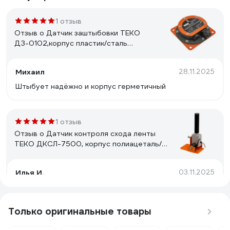
1 отзыв
Отзыв о Датчик заштыбовки ТЕКО
ДЗ-0102,корпус пластик/сталь
114х114х46,1NO/NC,250 В
АС/DC,-45...+65,IР65,клемм.коробка 08-
Михаил
28.11.2025
00043653
Штыбует надёжно и корпус герметичный
1 отзыв
Отзыв о Датчик контроля схода ленты
ТЕКО ДКСЛ-7500, корпус полиацеталь/
сталь 252х152х155, 0,05…250В,угол
изменения 30°,1NC,IP65,–45...+65°С,кабель
Илья И.
03.11.2025
2м, 00-00055225
На церато 3 2013 год заработал датчик, сам удивился
Только оригинальные товары
1 отзыв