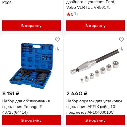
двойного сцепления Ford,
K606
Volvo VERTUL VR50178
5
(1)
В корзину
В корзину
8 191 ₽
2 440 ₽
Набор для обслуживания
Набор оправок для установки
сцепления Forsage F-
сцепления AFFIX кейс, 10
48723(64414)
предметов AF10400010C
В корзину
В корзину