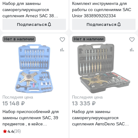
Набор для замены
Комплект инструмента для
саморегулирующегося
работы со сцеплениями SAC
сцепления Arnezi SAC 38
Unior 3838909202334
предмета R7702200
Подписаться
Подписаться
Нет в наличии
Нет в наличии
Последняя цена
Последняя цена
15 148 ₽
13 335 ₽
Набор приспособлений для
Набор для замены
замены сцепления SAC, 39
саморегулирующегося
предметов , в кейсе
сцепления АвтоDело SAC
ROCKFORCE RF-
40921 15742
4.4
(16)
4021139(15478)