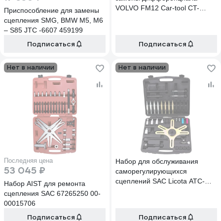
VOLVO FM12 Car-tool CT-
Приспособление для замены
F1560
сцепления SMG, BMW M5, M6
– S85 JTC -6607 459199
Подписаться
Подписаться
Нет в наличии
Нет в наличии
Последняя цена
Набор для обслуживания
53 045 ₽
саморегулирующихся
сцеплений SAC Licota ATC-
Набор AIST для ремонта
0005
сцепления SAC 67265250 00-
00015706
Подписаться
Подписаться