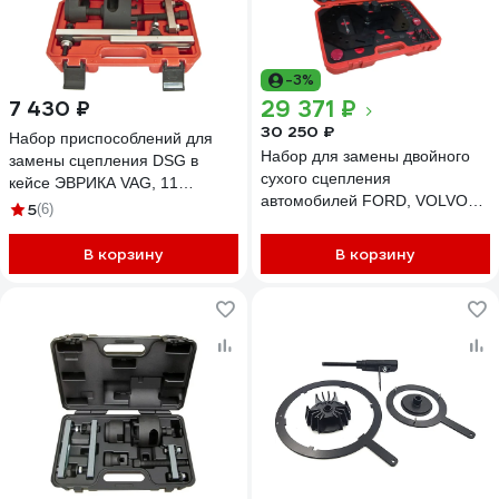
-3%
29 371 ₽
7 430 ₽
30 250 ₽
Набор приспособлений для
Набор для замены двойного
замены сцепления DSG в
сухого сцепления
кейсе ЭВРИКА VAG, 11
автомобилей FORD, VOLVO
предметов ER-86719
5
(6)
Power Shift DPS6 JTC 6717
525943
В корзину
В корзину