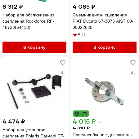
8 312 ₽
4 085 ₽
Набор для обслуживания
Съемник вилки сцепления
сцепления Rockforce RF-
FIAT Ducato 67-3073 AIST 00-
48723(64413)
00022625
5
(1)
В корзину
В корзину
-7%
4 015 ₽
4 474 ₽
4 310 ₽
Набор для установки
Приспособление для замены
сцепления Polaris Car-tool CT-