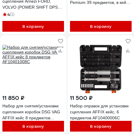
сцепления Arnezi FORD,
Pemium 39 предметов, в кейсе
VOLVO (POWER SHIFT DPS6,
F-917T8AD(26439)
6DCT250 ) R7702201
4
(1)
В корзину
В корзину
11 850 ₽
11 500 ₽
Набор для снятия/установки
Набор оправок для установки
сцепления коробок DSG VAG
сцепления AFFIX кейс, 6
AFFIX кейс 8 предметов
предметов AF10400006C
AF10401008C
В корзину
В корзину