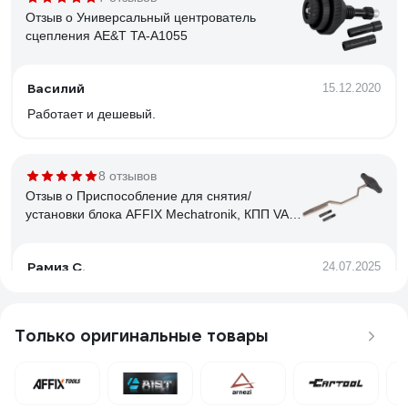
Отзыв о Универсальный центрователь
сцепления AE&T TA-A1055
Василий
15.12.2020
Работает и дешевый.
8 отзывов
Отзыв о Приспособление для снятия/
установки блока AFFIX Mechatronik, КПП VAG
DSG 0AM AF10430003
Рамиз С.
24.07.2025
на вид норм, в работе пока не проверял
Только оригинальные товары
1 отзыв
Отзыв о Съемник вилки сцепления FIAT
Ducato 67-3073 AIST 00-00022625