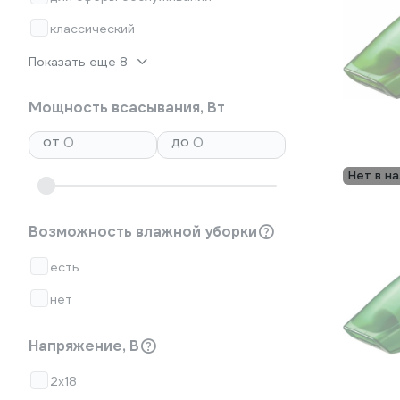
классический
Показать еще 8
Мощность всасывания, Вт
от
до
Нет в н
Возможность влажной уборки
есть
нет
Напряжение, В
2х18