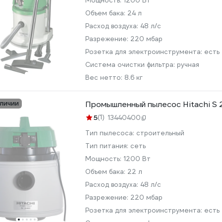
Мощность:
1200 Вт
Объем бака:
24 л
Расход воздуха:
48 л/с
Разрежение:
220 мбар
Розетка для электроинструмента:
есть
Система очистки фильтра:
ручная
Вес нетто:
8.6 кг
аличии
Промышленный пылесос Hitachi S 
5
(1)
13440400
Тип пылесоса:
строительный
Тип питания:
сеть
Мощность:
1200 Вт
Объем бака:
22 л
Расход воздуха:
48 л/с
Разрежение:
220 мбар
Розетка для электроинструмента:
есть