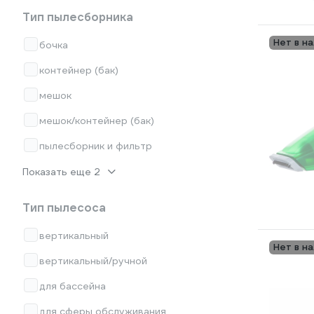
Тип пылесборника
Нет в н
бочка
контейнер (бак)
мешок
мешок/контейнер (бак)
пылесборник и фильтр
Показать еще 2
Тип пылесоса
вертикальный
Нет в н
вертикальный/ручной
для бассейна
для сферы обслуживания