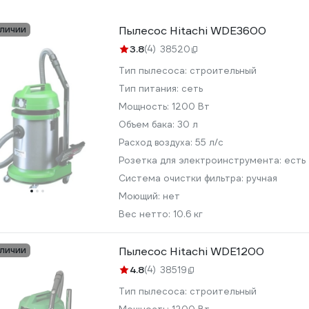
аличии
Пылесос Hitachi WDE3600
3.8
(4)
38520
Тип пылесоса:
строительный
Тип питания:
сеть
Мощность:
1200 Вт
Объем бака:
30 л
Расход воздуха:
55 л/с
Розетка для электроинструмента:
есть
Система очистки фильтра:
ручная
Моющий:
нет
Вес нетто:
10.6 кг
аличии
Пылесос Hitachi WDE1200
4.8
(4)
38519
Тип пылесоса:
строительный