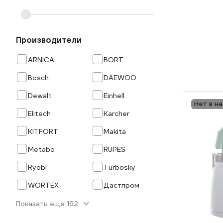
Производители
ARNICA
BORT
Bosch
DAEWOO
Dewalt
Einhell
Нет в н
Elitech
Karcher
KITFORT
Makita
Metabo
RUPES
Ryobi
Turbosky
WORTEX
Дастпром
Показать еще 162