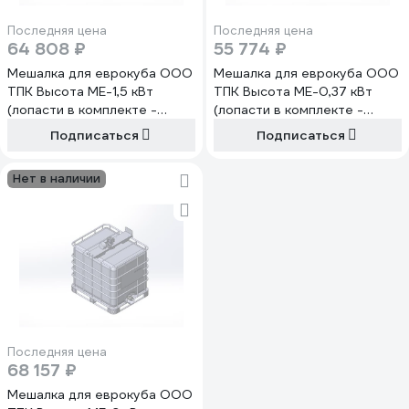
Последняя цена
Последняя цена
64 808 ₽
55 774 ₽
Мешалка для еврокуба ООО
Мешалка для еврокуба ООО
ТПК Высота МЕ-1,5 кВт
ТПК Высота МЕ-0,37 кВт
(лопасти в комплекте -
(лопасти в комплекте -
плоские, конусные) Мотор-
плоские) Мотор-редуктор
Подписаться
Подписаться
редуктор мощностью 1,5
мощностью 0,37 кВт/186 об/
кВт/186 об/мин /220В, МЕ-1,5
мин /220В, МЕ-0,37
Нет в наличии
4687203000561
4687203000547
Последняя цена
68 157 ₽
Мешалка для еврокуба ООО