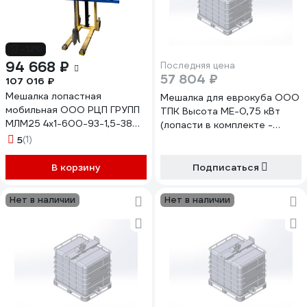
-12%
94 668 ₽
Последняя цена
57 804 ₽
107 016 ₽
Мешалка лопастная
Мешалка для еврокуба ООО
мобильная ООО РЦП ГРУПП
ТПК Высота МЕ-0,75 кВт
МЛМ25 4x1-600-93-1,5-380-
(лопасти в комплекте -
AISI304 (4 - складных
плоские) Мотор-редуктор
5
(1)
лопасти; 600 - диаметр
мощностью 0,75 кВт/186 об/
импеллера в мм; 93 об/мин
мин /220В, МЕ-0,75
В корзину
Подписаться
(126 Нм); 1,5 кВт; 380 В; AI
4687203000554
ООО "РЦП ГРУПП"
Нет в наличии
Нет в наличии
ПГ-00004473