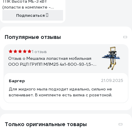
ТПК Высота МЕ-3 кВт
(лопасти в комплекте -
плоские, конусные) Мотор-
Подписаться
редуктор мощностью 3
кВт/186 об/мин /220В, МЕ-3
4687203000578
Популярные отзывы
1 отзыв
Отзыв о Мешалка лопастная мобильная
ООО РЦП ГРУПП МЛМ25 4x1-600-93-1,5-
380-AISI304 (4 - складных лопасти; 600 -
диаметр импеллера в мм; 93 об/мин (126
Баргер
21.09.2025
Нм); 1,5 кВт; 380 В; AI ООО "РЦП ГРУПП"
ПГ-00004473
Для жидкого мыла подходит идеально, сильно не
вспенивает. В комплекте есть вилка с розетокой.
Только оригинальные товары