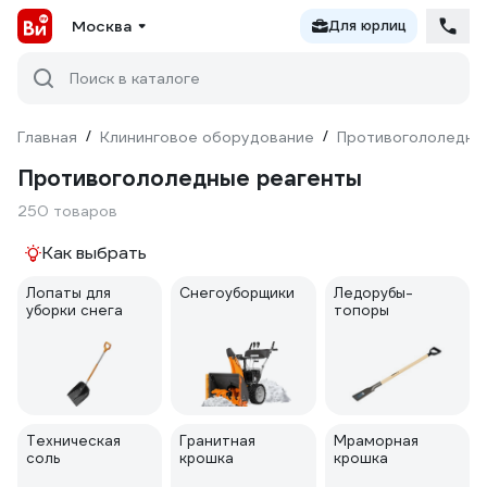
Москва
Для юрлиц
Поиск в каталоге
Главная
/
Клининговое оборудование
/
Противогололедны
Противогололедные реагенты
250 товаров
Как выбрать
Лопаты для
Снегоуборщики
Ледорубы-
уборки снега
топоры
Техническая
Гранитная
Мраморная
соль
крошка
крошка