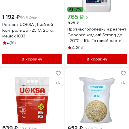
-7%
765 ₽
1 192 ₽
59.6 ₽/кг
825 ₽
Реагент UOKSA Двойной
Противогололедный реагент
Контроль до -25 С, 20 кг,
Goodhim жидкий Strong до
мешок 1833
-20℃ - 10л Готовый раствор
4
(16)
82329
4.2
(19)
В корзину
В корзину
639 ₽
452 ₽