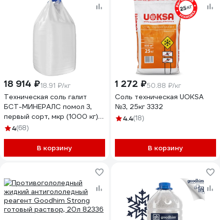
18 914 ₽
1 272 ₽
18.91 ₽/кг
50.88 ₽/кг
Техническая соль галит
Соль техническая UOKSA
БСТ-МИНЕРАЛС помол 3,
№3, 25кг 3332
первый сорт, мкр (1000 кг)
4.4
(18)
STD_MSK_00234
4
(68)
В корзину
В корзину