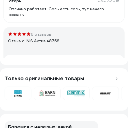
Игорь
03.02.2018
Отлично работает. Соль есть соль, тут нечего
сказать
6 отзывов
Отзыв о INIS Актив 48758
Алла М.
26.01.2022
снег тает быстро
Только оригинальные товары
47 отзывов
Отзыв о Rockmelt Rockmelt Salt 67668
Елисей
04.04.2018
Боремся с наледью: какой
Если бросить его на лед, сразу видно как он начинает