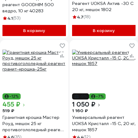
Реагент UOKSA Актив -30 C
реагент GOODHIM 500
20 кг, мешок 1802
ведро, 10 кг 40283
4.7
(18)
4.1
(53)
В корзину
В корзину
-12%
-9%
-7%
455 ₽
1 050 ₽
519 ₽
1 160 ₽
Гранитная крошка Мастер
Универсальный реагент
Роуд, мешок 25 кг
UOKSA Кристалл -15 C, 20 кг,
противогололедный реагент
мешок 1857
гранит-крошка-25кг
4.6
(35)
4.4
(12)