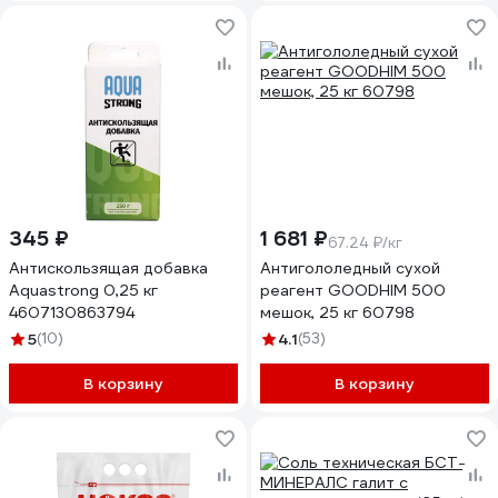
345 ₽
1 681 ₽
67.24 ₽/кг
Антискользящая добавка
Антигололедный сухой
Aquastrong 0,25 кг
реагент GOODHIM 500
4607130863794
мешок, 25 кг 60798
5
(10)
4.1
(53)
В корзину
В корзину