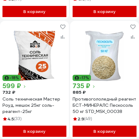
В корзину
В корзину
-18%
-17%
599 ₽
735 ₽
732 ₽
885 ₽
Соль техническая Мастер
Противогололедный реагент
Роуд, мешок 25кг соль-
БСТ-МИНЕРАЛС Пескосоль
реагент-25кг
50 кг STD_MSK_00038
4.5
(33)
2.9
(49)
В корзину
В корзину