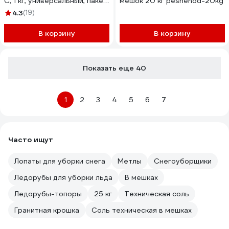
С, 1 кг, универсальный, пакет
мешок 20 кг peshehod-20kg
1789
4.3
(19)
В корзину
В корзину
Показать еще 40
1
2
3
4
5
6
7
Часто ищут
Лопаты для уборки снега
Метлы
Снегоуборщики
Ледорубы для уборки льда
В мешках
Ледорубы-топоры
25 кг
Техническая соль
Гранитная крошка
Соль техническая в мешках