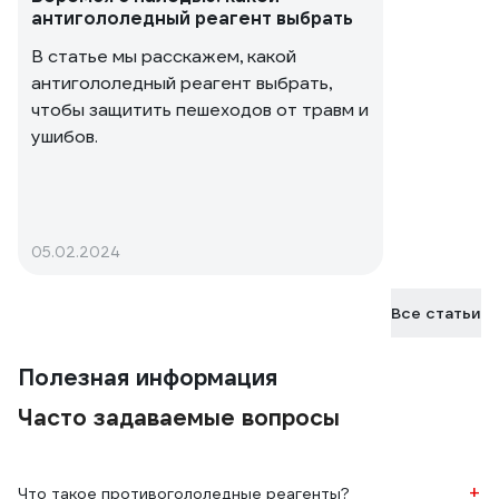
антигололедный реагент выбрать
плавиться, прям на глазах. Результат мгновенный, лед
конечно не весь сразу топит, но по нему уже можно
В статье мы расскажем, какой
смело и безопасно ходить.
антигололедный реагент выбрать,
чтобы защитить пешеходов от травм и
ушибов.
05.02.2024
Все статьи
Полезная информация
Часто задаваемые вопросы
+
Что такое противогололедные реагенты?