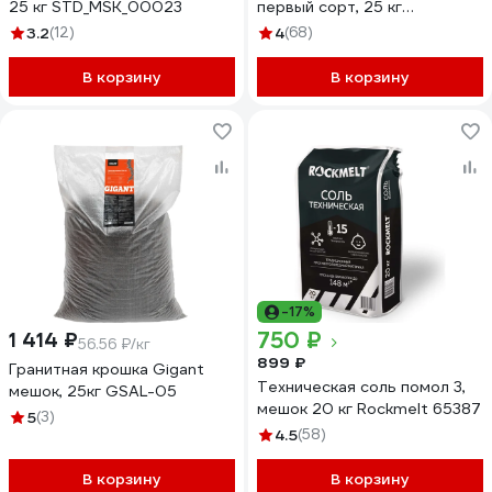
25 кг STD_MSK_00023
первый сорт, 25 кг
STD_MSK_00039
3.2
(12)
4
(68)
В корзину
В корзину
-17%
750 ₽
1 414 ₽
56.56 ₽/кг
899 ₽
Гранитная крошка Gigant
Техническая соль помол 3,
мешок, 25кг GSAL-05
мешок 20 кг Rockmelt 65387
5
(3)
4.5
(58)
В корзину
В корзину