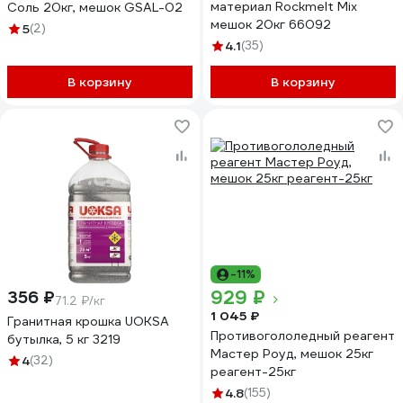
материал Rockmelt Mix
Соль 20кг, мешок GSAL-02
мешок 20кг 66092
5
(2)
4.1
(35)
В корзину
В корзину
-11%
929 ₽
356 ₽
71.2 ₽/кг
1 045 ₽
Гранитная крошка UOKSA
Противогололедный реагент
бутылка, 5 кг 3219
Мастер Роуд, мешок 25кг
4
(32)
реагент-25кг
4.8
(155)