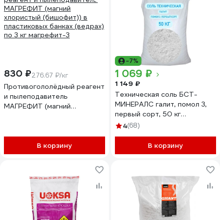
-7%
1 069 ₽
830 ₽
276.67 ₽/кг
1 149 ₽
Противогололёдный реагент
Техническая соль БСТ-
и пылеподавитель
МИНЕРАЛС галит, помол 3,
МАГРЕФИТ (магний
первый сорт, 50 кг
хлористый (бишофит)) в
STD_MSK_00040
пластиковых банках (ведрах)
4
(68)
по 3 кг магрефит-3
В корзину
В корзину