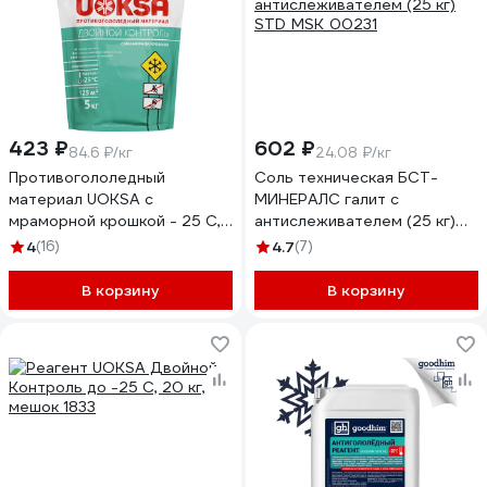
423 ₽
602 ₽
84.6 ₽/кг
24.08 ₽/кг
Противогололедный
Соль техническая БСТ-
материал UOKSA с
МИНЕРАЛС галит с
мраморной крошкой - 25 C,
антислеживателем (25 кг)
5 кг, пакет 2205
STD_MSK_00231
4
(16)
4.7
(7)
В корзину
В корзину