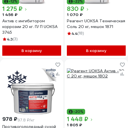
-12%
-22%
1 275 ₽
830 ₽
1 456 ₽
1 070 ₽
Актив с ингибитором
Реагент UOKSA Техническая
коррозии 20 кг. П/ П UOKSA
Соль 20 кг, мешок 1871
3745
4.4
(18)
4.3
(3)
В корзину
В корзину
-20%
1 448 ₽
978 ₽
97.8 ₽/кг
1 805 ₽
Противогололедный сухой