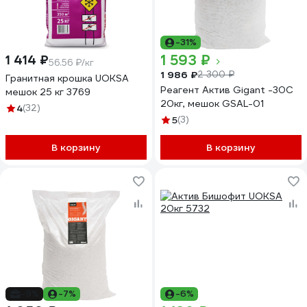
-31%
1 593 ₽
1 414 ₽
56.56 ₽/кг
1 986 ₽
2 300 ₽
Гранитная крошка UOKSA
Реагент Актив Gigant -30C
мешок 25 кг 3769
20кг, мешок GSAL-01
4
(32)
5
(3)
В корзину
В корзину
-9%
-7%
-6%