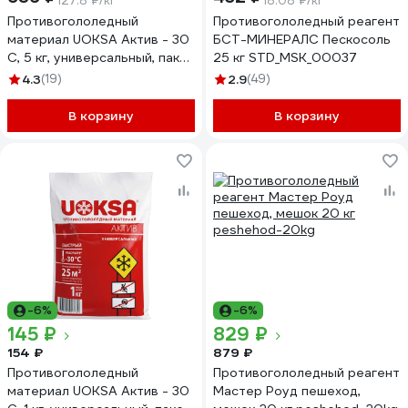
127.8 ₽/кг
18.08 ₽/кг
Противогололедный
Противогололедный реагент
материал UOKSA Актив - 30
БСТ-МИНЕРАЛС Пескосоль
С, 5 кг, универсальный, пакет
25 кг STD_MSK_00037
1796
4.3
(19)
2.9
(49)
В корзину
В корзину
-6%
-6%
145 ₽
829 ₽
154 ₽
879 ₽
Противогололедный
Противогололедный реагент
материал UOKSA Актив - 30
Мастер Роуд пешеход,