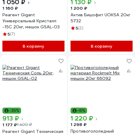
1 050 ₽
1 130 ₽
1 160 ₽
1 200 ₽
Реагент Gigant
Актив Бишофит UOKSA 20кг
Универсальный Кристалл
5732
-15C 20кг, мешок GSAL-03
5
(2)
5
(7)
В корзину
В корзину
-35%
-6%
913 ₽
1 220 ₽
1 298 ₽
1 177 ₽
1 400 ₽
Противогололедный
Реагент Gigant Техническая