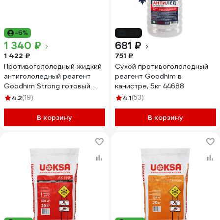
-6%
-9%
1 340 ₽
681 ₽
1 422 ₽
751 ₽
Противогололедный жидкий
Сухой противогололедный
антигололедный реагент
реагент Goodhim в
Goodhim Strong готовый
канистре, 5кг 44688
раствор, 20л 82336
4.2
(19)
4.1
(53)
В корзину
В корзину