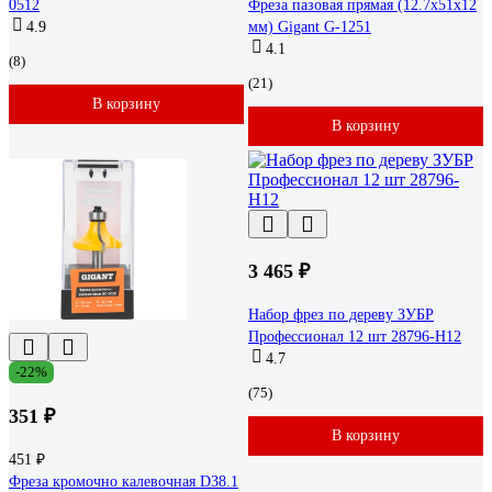
0512
Фреза пазовая прямая (12.7x51x12
4.9
мм) Gigant G-1251
4.1
(8)
(21)
В корзину
В корзину
3 465 ₽
Набор фрез по дереву ЗУБР
Профессионал 12 шт 28796-H12
4.7
-22%
(75)
351 ₽
В корзину
451 ₽
Фреза кромочно калевочная D38.1