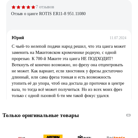
7 отзывов
Отзыв о цанге ROTIS ER11-8 951.11080
Юрий
11.07.2024
С чьей-то нелепой подачи народ решил, что эта цанга может
заменить на Макитовском кромочнике родную, с одной
прорезью. К 700-й Маките эта цанга НЕ ПОДХОДИТ!
Воткнуть её конечно возможно, но фрезу она отцентровать
не может. Как вариант, если хвостовик у фрезы достаточно
длинный, или сама фреза тонкая и есть возможность
утопить её до упора, чтоб она достала до проточки в центре
вала, то тогда всё может получиться. Но из всех моих фрез
только с одной пазовой 6-ти мм такой фокус удался.
Остальные вообще никак. Эта цанга для применения в
других, соответствующих ей местах.
Только оригинальные товары
15 отзывов
Отзыв о двигателе Белмаш 1800F 03013