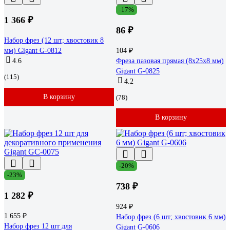
-17%
1 366 ₽
86 ₽
Набор фрез (12 шт; хвостовик 8
мм) Gigant G-0812
104 ₽
4.6
Фреза пазовая прямая (8x25x8 мм)
Gigant G-0825
(115)
4.2
В корзину
(78)
В корзину
-20%
-23%
738 ₽
1 282 ₽
924 ₽
1 655 ₽
Набор фрез (6 шт; хвостовик 6 мм)
Набор фрез 12 шт для
Gigant G-0606