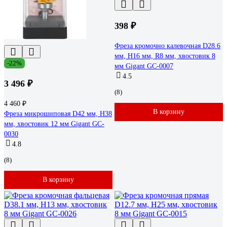
398 ₽
Фреза кромочно калевочная D28.6
мм, H16 мм, R8 мм, хвостовик 8
-22%
мм Gigant GC-0007
4.5
3 496 ₽
(8)
4 460 ₽
В корзину
Фреза микрошиповая D42 мм, H38
мм, хвостовик 12 мм Gigant GC-
0030
4.8
(8)
В корзину