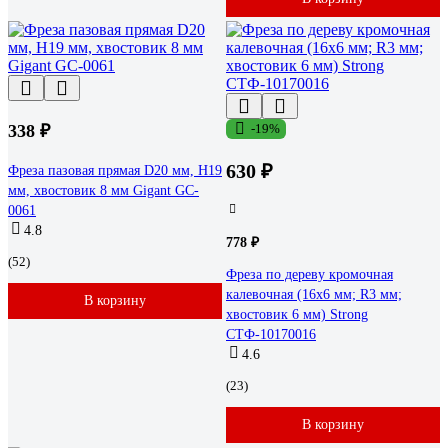
338 ₽
-19%
630 ₽
Фреза пазовая прямая D20 мм, H19
мм, хвостовик 8 мм Gigant GC-
0061
4.8
778 ₽
(52)
Фреза по дереву кромочная
калевочная (16х6 мм; R3 мм;
В корзину
хвостовик 6 мм) Strong
СТФ-10170016
4.6
(23)
В корзину