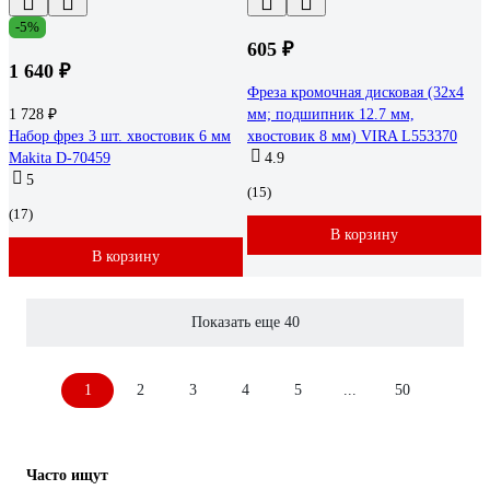
-5%
605 ₽
1 640 ₽
Фреза кромочная дисковая (32х4
1 728 ₽
мм; подшипник 12.7 мм,
Набор фрез 3 шт. хвостовик 6 мм
хвостовик 8 мм) VIRA L553370
Makita D-70459
4.9
5
(15)
(17)
В корзину
В корзину
Показать еще 40
1
2
3
4
5
...
50
Часто ищут