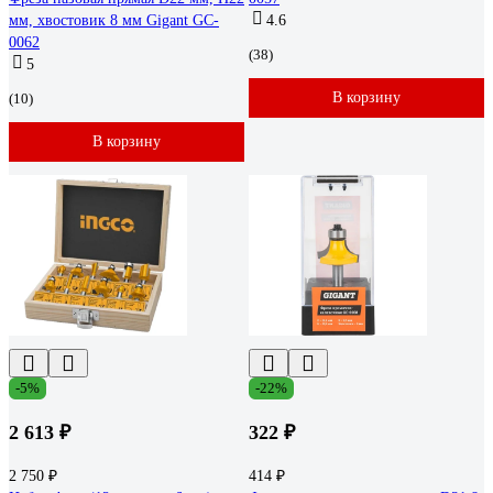
мм, хвостовик 8 мм Gigant GC-
4.6
0062
(38)
5
В корзину
(10)
В корзину
-5%
-22%
2 613 ₽
322 ₽
2 750 ₽
414 ₽