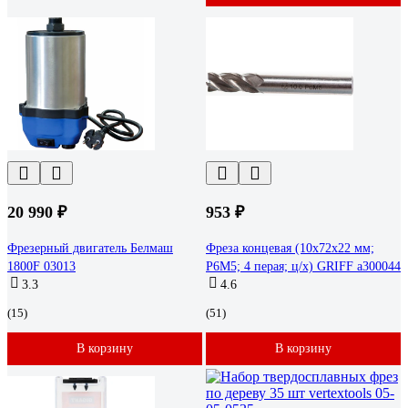
20 990 ₽
953 ₽
Фрезерный двигатель Белмаш
Фреза концевая (10х72х22 мм;
1800F 03013
Р6М5; 4 перая; ц/х) GRIFF a300044
3.3
4.6
(15)
(51)
В корзину
В корзину