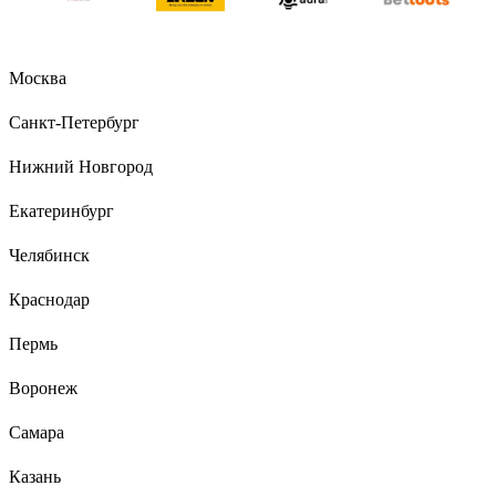
Москва
Игорь Кузнецов
07.03.2023
Очень красивый Очень хитрый Очень беспомощный
Санкт-Петербург
Нижний Новгород
15 отзывов
Отзыв о наборе фрез Калибр 1204 8mm
Екатеринбург
00000024858
Челябинск
Владимир
25.03.2017
Краснодар
Фрезы как фрезы. По мне все эти наборы одинаковые,
Пермь
только бренды почему-то стоят на них разные. Зачем это?
Китай и есть Китай. А Калибр, Метабо или Хитачи, к
Воронеж
примеру, - разницы не будет никакой.
Самара
Казань