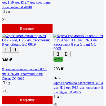
мм, H19 мм, R12.7 мм, хвостовик
8 мм Gigant GC-0010
4.8
(9)
В корзину
348 ₽
-20%
293 ₽
Фреза кромочная прямая D12.7
мм, H26 мм, хвостовик 8 мм
368 ₽
Gigant GC-0019
Фреза кромочно калевочная D25.4
4.2
мм, H11 мм, R6.3 мм, хвостовик 8
(22)
мм Gigant GC-0005
4.9
В корзину
(9)