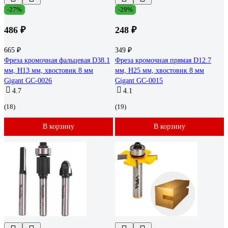
-27%
-29%
486 ₽
248 ₽
665 ₽
349 ₽
Фреза кромочная фальцевая D38.1
Фреза кромочная прямая D12.7
мм, H13 мм, хвостовик 8 мм
мм, H25 мм, хвостовик 8 мм
Gigant GC-0026
Gigant GC-0015
4.7
4.1
(18)
(19)
В корзину
В корзину