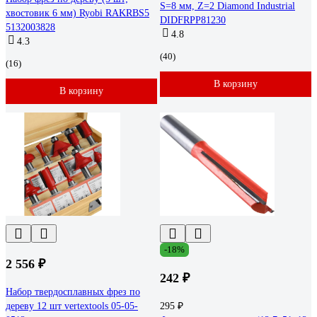
S=8 мм, Z=2 Diamond Industrial
хвостовик 6 мм) Ryobi RAKRBS5
DIDFRPP81230
5132003828
4.8
4.3
(40)
(16)
В корзину
В корзину
-18%
2 556 ₽
242 ₽
Набор твердосплавных фрез по
дереву 12 шт vertextools 05-05-
295 ₽