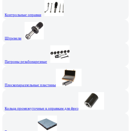
Контрольные оправки
Штревели
Патроны резьбонарезные
Плоскопараллельные пластины
Кольца промежуточные к оправкам для фрез