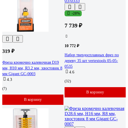
-28%
7 739 ₽
10 772 ₽
319 ₽
Набор твердосплавных фрез по
дереву 35 шт vertextools 05-05-
Фреза кромочно калевочная D19
0535
мм, H10 мм, R3.2 мм, хвостовик 8
4.6
мм Gigant GC-0003
4.3
(32)
(7)
В корзину
В корзину