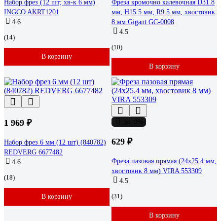
Набор фрез (12 шт; хв-к 6 мм)
Фреза кромочно калевочная D31.8
INGCO AKRT1201
мм, H15.5 мм, R9.5 мм, хвостовик
4.6
8 мм Gigant GC-0008
4.5
(14)
(10)
В корзину
В корзину
1 969 ₽
до -9%
629 ₽
Набор фрез 6 мм (12 шт) (840782)
REDVERG 6677482
Фреза пазовая прямая (24х25.4 мм,
4.6
хвостовик 8 мм) VIRA 553309
(18)
4.5
(31)
В корзину
В корзину