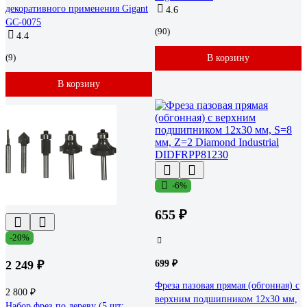
декоративного применения Gigant
4.6
GC-0075
(90)
4.4
(9)
В корзину
В корзину
-6%
655 ₽
-20%
2 249 ₽
699 ₽
Фреза пазовая прямая (обгонная) с
2 800 ₽
верхним подшипником 12x30 мм,
Набор фрез по дереву (5 шт;