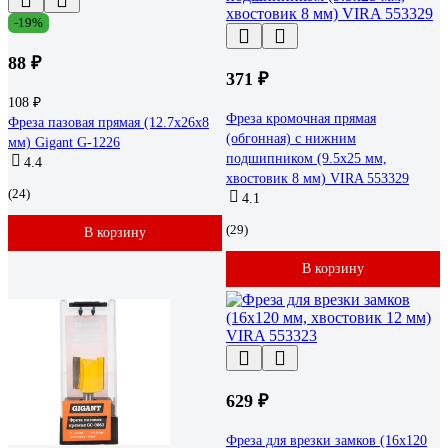
-19%
88 ₽
371 ₽
108 ₽
Фреза кромочная прямая
Фреза пазовая прямая (12.7x26x8
(обгонная) с нижним
мм) Gigant G-1226
подшипником (9.5х25 мм,
4.4
хвостовик 8 мм) VIRA 553329
(24)
4.1
(29)
В корзину
В корзину
629 ₽
Фреза для врезки замков (16x120