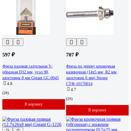
597 ₽
707 ₽
Фреза пазовая галтельная V-
Фреза по дереву кромочная
образная D32 мм, угол 90,
калевочная (14х5 мм; R2 мм;
хвостовик 8 мм Gigant GC-0045
хвостовик 6 мм) Strong
4.8
СТФ-10170014
4.7
(28)
(29)
В корзину
В корзину