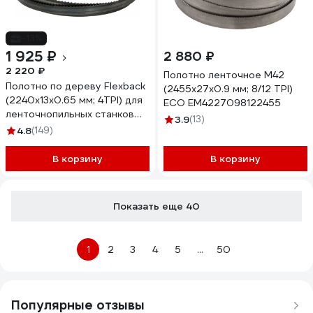
-13%
1 925 ₽
2 880 ₽
2 220 ₽
Полотно ленточное М42
Полотно по дереву Flexback
(2455х27х0.9 мм; 8/12 TPI)
(2240х13х0.65 мм; 4TPI) для
ECO EM4227098122455
ленточнопильных станков
3.9
(13)
WOODWORK F13.6.2240-4
4.8
(149)
В корзину
В корзину
Показать еще 40
1
2
3
4
5
...
50
Популярные отзывы