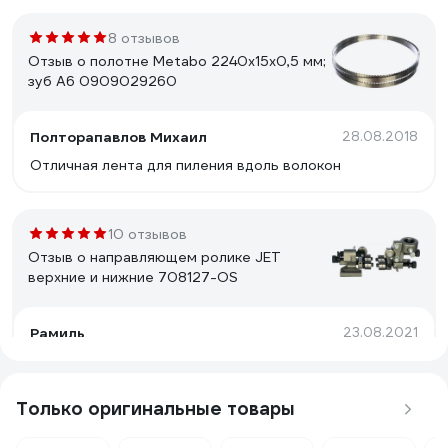
8 отзывов
Отзыв о полотне Metabo 2240x15x0,5 мм;
зуб A6 0909029260
Полторапавлов Михаил
28.08.2018
Отличная лента для пиления вдоль волокон
10 отзывов
Отзыв о направляющем ролике JET
верхние и нижние 708127-OS
Рамиль
23.08.2021
После замены штатных направляющих на эти
пользоваться станком стало гораздо приятнее.
Пильное полотно четко фиксируется с двух сторон,
Только оригинальные товары
рез получается ровнее.