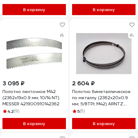
В корзину
В корзину
3 095 ₽
2 604 ₽
Полотно ленточное М42
Полотно биметаллическое
(2362х19х0.9 мм; 10/14 NT)
по металлу (2362х20х0.9
MESSER 421900910142362
мм; 5/8TPI; M42) ARNTZ
A.M42-20*5/8-2362
4.2
(9)
5
(5)
В корзину
В корзину