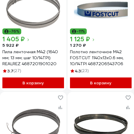
-76%
-11%
1 405 ₽
1 125 ₽
5 922 ₽
1 270 ₽
Пила ленточная M42 (1640
Полотно ленточное M42
мм; 13 мм; шаг 10/14TPI)
FOSTCUT 1140х13х0.6 мм,
REALREZ 4687201901020
10/14TPI 4687206543706
3.7
(27)
4.3
(23)
В корзину
В корзину