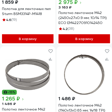
2 975 ₽
1 859 ₽
3 163 ₽
Полотна для ленточных пил
Полотно ленточное М42
Sturm BSM3314P-M1418
(2450х27х0.9 мм; 10/14 TPI)
4.6
(19)
ECO EM42270910142450
4.2
(38)
В корзину
В корзину
-15%
1 265 ₽
1 486 ₽
1 486 ₽
Полотно ленточное М42
Полотно ленточное М42
(1140х13х0.65 мм; 14/18 TPI)