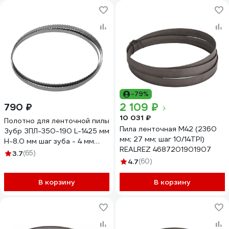
-79%
2 109 ₽
790 ₽
10 031 ₽
Полотно для ленточной пилы
Пила ленточная M42 (2360
Зубр ЗПЛ-350-190 L-1425 мм
мм; 27 мм; шаг 10/14TPI)
H-8.0 мм шаг зуба - 4 мм
REALREZ 4687201901907
6TPI материал углеродистая
3.7
(65)
сталь - 65Г 155810-190-4
4.7
(60)
В корзину
В корзину