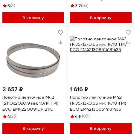
12TPI материал
5
(2)
3.7
(65)
углеродистая сталь - 65Г
155810-190-2
В корзину
В корзину
2 657 ₽
1 616 ₽
Полотно ленточное М42
Полотно ленточное М42
(2110х20х0.9 мм; 10/14 TPI)
(1435х13х0.65 мм; 14/18 TPI)
ECO EM42200910142110
ECO EM421306514181435
4
(25)
4.1
(105)
В корзину
В корзину