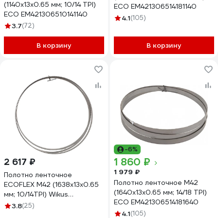
(1140х13х0.65 мм; 10/14 TPI)
ECO EM421306514181140
ECO EM421306510141140
4.1
(105)
3.7
(72)
В корзину
В корзину
-6%
1 860 ₽
2 617 ₽
1 979 ₽
Полотно ленточное
Полотно ленточное М42
ECOFLEX М42 (1638х13х0.65
(1640х13х0.65 мм; 14/18 TPI)
мм; 10/14TPI) Wikus
ECO EM421306514181640
Sagenfabrik
3.8
(25)
WM421306510141638
4.1
(105)