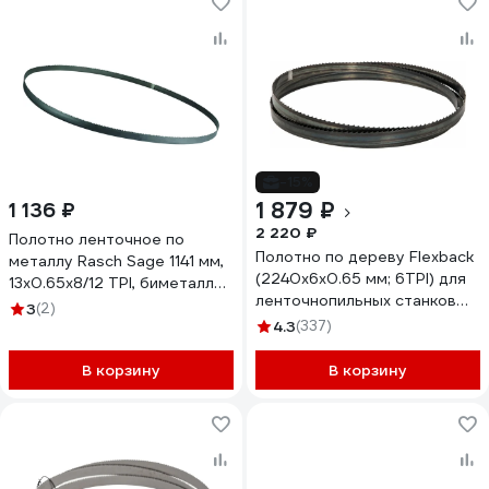
-15%
1 879 ₽
1 136 ₽
2 220 ₽
Полотно ленточное по
Полотно по дереву Flexback
металлу Rasch Sage 1141 мм,
(2240х6х0.65 мм; 6TPI) для
13x0.65x8/12 TPI, биметалл
ленточнопильных станков
LM130650812RSM42NN1141
3
(2)
WOODWORK F6.6.2240-6
4.3
(337)
В корзину
В корзину