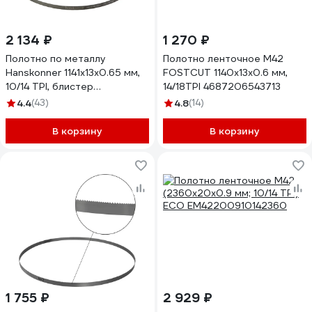
2 134 ₽
1 270 ₽
Полотно по металлу
Полотно ленточное M42
Hanskonner 1141x13x0.65 мм,
FOSTCUT 1140х13х0.6 мм,
10/14 TPI, блистер
14/18TPI 4687206543713
HBS14127M-M1014
4.4
(43)
4.8
(14)
В корзину
В корзину
1 755 ₽
2 929 ₽