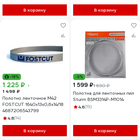
В корзину
В корзину
-18%
-5%
1 225 ₽
1 599 ₽
1 690 ₽
1 498 ₽
Полотна для ленточных пил
Полотно ленточное M42
Sturm BSM3314P-M1014
FOSTCUT 1640x13x0,6x14/18
4.6
(19)
4687206543799
4.8
(14)
В корзину
В корзину