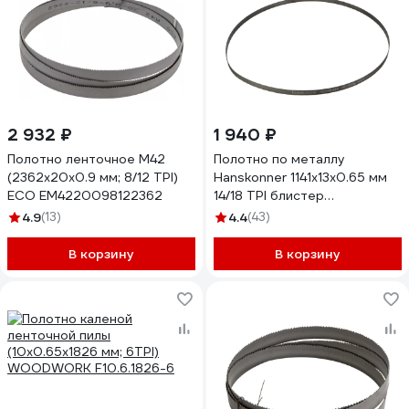
2 932 ₽
1 940 ₽
Полотно ленточное М42
Полотно по металлу
(2362х20х0.9 мм; 8/12 TPI)
Hanskonner 1141x13x0.65 мм
ECO EM4220098122362
14/18 TPI блистер
HBS14127M-M1418
4.9
(13)
4.4
(43)
В корзину
В корзину