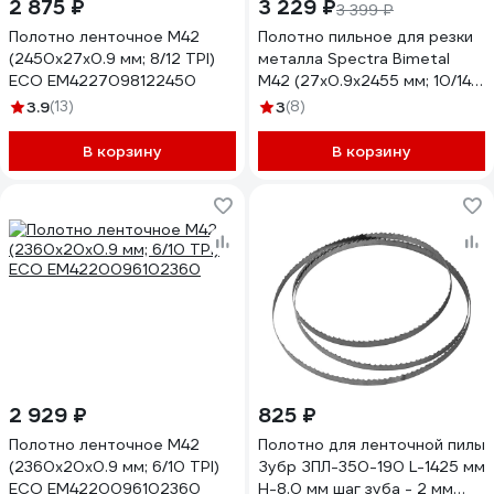
2 875 ₽
3 229 ₽
3 399 ₽
Полотно ленточное М42
Полотно пильное для резки
(2450х27х0.9 мм; 8/12 TPI)
металла Spectra Bimetal
ECO EM4227098122450
M42 (27х0.9х2455 мм; 10/14S
TPI) HONSBERG
3.9
(13)
3
(8)
4671011393069
В корзину
В корзину
2 929 ₽
825 ₽
Полотно ленточное М42
Полотно для ленточной пилы
(2360х20х0.9 мм; 6/10 TPI)
Зубр ЗПЛ-350-190 L-1425 мм
ECO EM4220096102360
H-8.0 мм шаг зуба - 2 мм