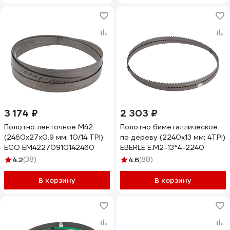
3 174 ₽
2 303 ₽
Полотно ленточное М42
Полотно биметаллическое
(2460х27х0.9 мм; 10/14 TPI)
по дереву (2240х13 мм; 4TPI)
ECO EM42270910142460
EBERLE E.M2-13*4-2240
4.2
(38)
4.6
(88)
В корзину
В корзину