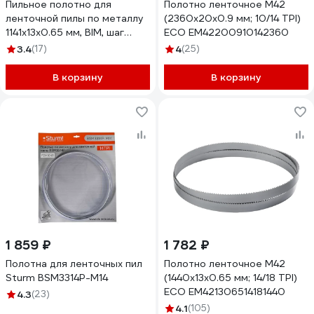
Пильное полотно для
Полотно ленточное М42
ленточной пилы по металлу
(2360х20х0.9 мм; 10/14 TPI)
1141x13x0.65 мм, BIM, шаг
ECO EM42200910142360
10/14TPI, сталь M42 ПУЛЬСАР
3.4
(17)
4
(25)
908-849
В корзину
В корзину
1 859 ₽
1 782 ₽
Полотна для ленточных пил
Полотно ленточное М42
Sturm BSM3314P-M14
(1440х13х0.65 мм; 14/18 TPI)
ECO EM421306514181440
4.3
(23)
4.1
(105)