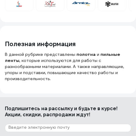
8 отзывов
Отзыв об упоре JET 714102-RU
Евгений
22.02.2021
Полезная информация
Сделан очень качественно, работать с ним одно
удовольствие.
В данной рубрике представлены
полотна
и
пильные
ленты
, которые используются для работы с
разнообразными материалами. А также направляющие,
упоры и подставки, повышающие качество работы и
производительность.
Подпишитесь
на рассылку
и будьте в курсе!
Акции, скидки, распродажи ждут!