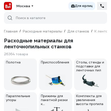
Москва
Для юрлиц
Поиск в каталоге
Главная
/
Расходные материалы
/
Для станков
/
К ленточ
Расходные материалы для
ленточнопильных станков
26364 товара
Полотна
Приспособления
Столы, стенды и
подставки для
ленточных пил
Параллельные
Прижимы для
Комплекты для
упоры
пакетной резки
увеличения
к
высоты пропила
ленточнопильны