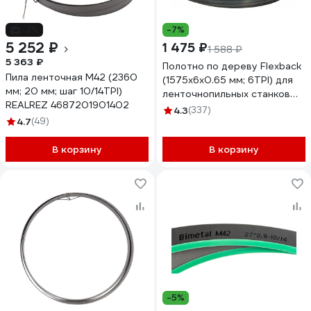
-2%
-7%
5 252 ₽
1 475 ₽
1 588 ₽
5 363 ₽
Полотно по дереву Flexback
Пила ленточная M42 (2360
(1575х6х0.65 мм; 6TPI) для
мм; 20 мм; шаг 10/14TPI)
ленточнопильных станков
REALREZ 4687201901402
WOODWORK F6.6.1575-6
4.3
(337)
4.7
(49)
В корзину
В корзину
-5%