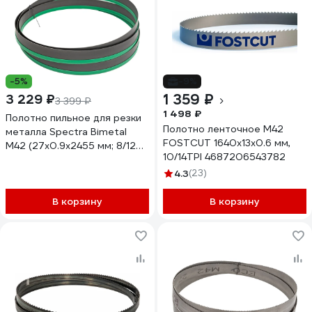
-5%
-9%
1 359 ₽
3 229 ₽
3 399 ₽
1 498 ₽
Полотно пильное для резки
Полотно ленточное M42
металла Spectra Bimetal
FOSTCUT 1640х13х0.6 мм,
M42 (27х0.9х2455 мм; 8/12S
10/14TPI 4687206543782
TPI) HONSBERG
4671011393458
4.3
(23)
В корзину
В корзину