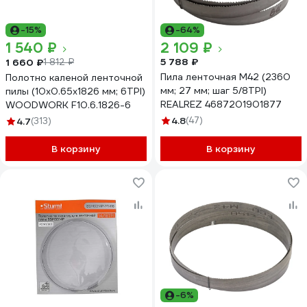
-15%
-64%
1 540 ₽
2 109 ₽
5 788 ₽
1 660 ₽
1 812 ₽
Пила ленточная M42 (2360
Полотно каленой ленточной
мм; 27 мм; шаг 5/8TPI)
пилы (10x0.65x1826 мм; 6TPI)
REALREZ 4687201901877
WOODWORK F10.6.1826-6
4.8
(47)
4.7
(313)
В корзину
В корзину
-6%