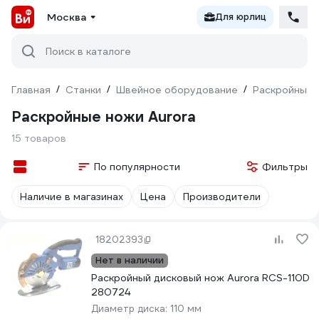
Москва
Для юрлиц
Поиск в каталоге
Главная
/
Станки
/
Швейное оборудование
/
Раскройные 
Раскройные ножи Aurora
15 товаров
По популярности
Фильтры
Наличие в магазинах
Цена
Производители
18202393
Нет в наличии
Раскройный дисковый нож Aurora RCS-110D
280724
Диаметр диска:
110 мм