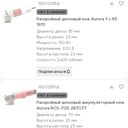
18202915
Нет в наличии
Раскройный дисковый нож Aurora YJ-65
15111
Диаметр диска:
65 мм
Высота резки:
23 мм
Мощность:
150 Вт
Напряжение:
220 В
Высота настила:
23 мм
Скорость:
2400 об/мин
Подписаться
18202651
Нет в наличии
Раскройный дисковый аккумуляторный нож
Aurora RCS-70D 287077
Диаметр диска:
70 мм
Высота резки:
25 мм
Высота настила:
25 мм