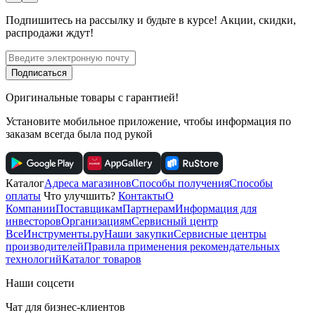
Подпишитесь
на рассылку
и будьте в курсе! Акции, скидки,
распродажи ждут!
Подписаться
Оригинальные товары с гарантией!
Установите мобильное приложение, чтобы информация по
заказам всегда была под рукой
Каталог
Адреса магазинов
Способы получения
Способы
оплаты
Что улучшить?
Контакты
О
Компании
Поставщикам
Партнерам
Информация для
инвесторов
Организациям
Сервисный центр
ВсеИнструменты.ру
Наши закупки
Сервисные центры
производителей
Правила применения рекомендательных
технологий
Каталог товаров
Наши соцсети
Чат для бизнес-клиентов