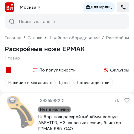
Москва
Для юрлиц
Поиск в каталоге
Главная
/
Станки
/
Швейное оборудование
/
Раскройные 
Раскройные ножи ЕРМАК
1 товар
По популярности
Фильтры
Наличие в магазинах
Цена
Производители
38345982
Нет в наличии
Набор: нож раскройный 45мм, корпус
ABS+TPR, + 3 запасных лезвия, блистер
ЕРМАК 685-040