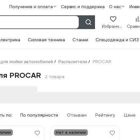
Получение и оплата
Сервис и поддержка
О нас
Инве
Избранное
лектрика
Силовая техника
Станки
Спецодежда и СИЗ
для мойки автомобилей
Распылители
PROCAR
/
/
иля PROCAR
2 товара
ь по:
По популярности
Отзывам
Рейтингу
Цене
личии
Нет в наличии