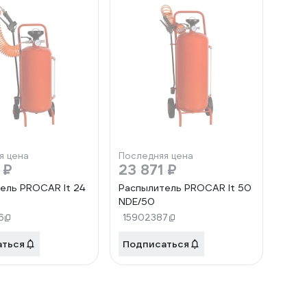
я цена
Последняя цена
 ₽
23 871 ₽
ель PROCAR It 24
Распылитель PROCAR It 50
NDE/50
6
15902387
аться
Подписаться